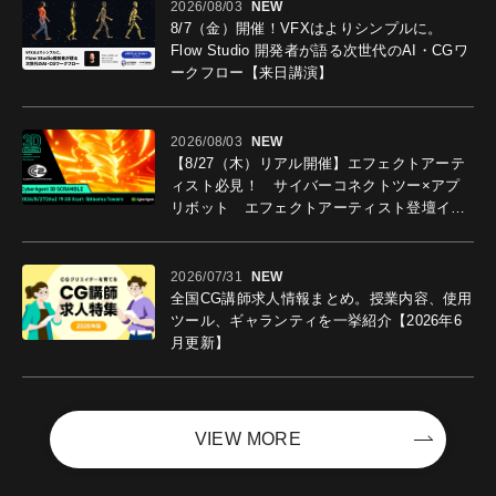
2026/08/03
NEW
8/7（金）開催！VFXはよりシンプルに。
Flow Studio 開発者が語る次世代のAI・CGワ
ークフロー【来日講演】
2026/08/03
NEW
【8/27（木）リアル開催】エフェクトアーテ
ィスト必見！ サイバーコネクトツー×アプ
リボット エフェクトアーティスト登壇イベ
ントを開催！－サイバーエージェント
2026/07/31
NEW
全国CG講師求人情報まとめ。授業内容、使用
ツール、ギャランティを一挙紹介【2026年6
月更新】
VIEW MORE