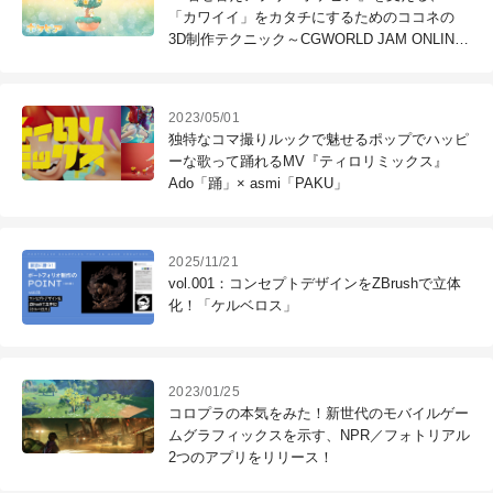
「カワイイ」をカタチにするためのココネの
3D制作テクニック～CGWORLD JAM ONLINE
2022（6）
2023/05/01
独特なコマ撮りルックで魅せるポップでハッピ
ーな歌って踊れるMV『ティロリミックス』
Ado「踊」× asmi「PAKU」
2025/11/21
vol.001：コンセプトデザインをZBrushで立体
化！「ケルベロス」
2023/01/25
コロプラの本気をみた！新世代のモバイルゲー
ムグラフィックスを示す、NPR／フォトリアル
2つのアプリをリリース！