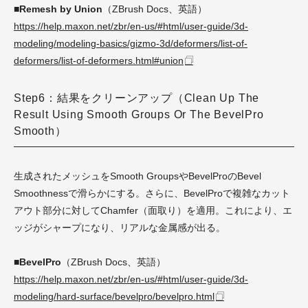
■Remesh by Union
（ZBrush Docs、英語）
https://help.maxon.net/zbr/en-us/#html/user-guide/3d-
modeling/modeling-basics/gizmo-3d/deformers/list-of-
deformers/list-of-deformers.html#union
Step6：結果をクリーンアップ（Clean Up The
Result Using Smooth Groups Or The BevelPro
Smooth）
生成されたメッシュをSmooth GroupsやBevelProのBevel
Smoothnessで滑らかにする。さらに、BevelProで複雑なカット
アウト部分に対してChamfer（面取り）を適用。これにより、エ
ッジがシャープになり、リアルな金属感が出る。
■BevelPro
（ZBrush Docs、英語）
https://help.maxon.net/zbr/en-us/#html/user-guide/3d-
modeling/hard-surface/bevelpro/bevelpro.html