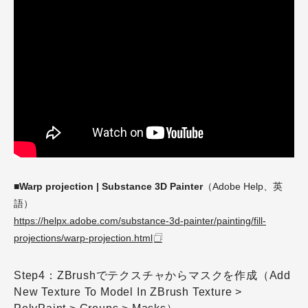
■Warp projection | Substance 3D Painter
（Adobe Help、英
語）
https://helpx.adobe.com/substance-3d-painter/painting/fill-
projections/warp-projection.html
Step4：ZBrushでテクスチャからマスクを作成（Add
New Texture To Model In ZBrush Texture >