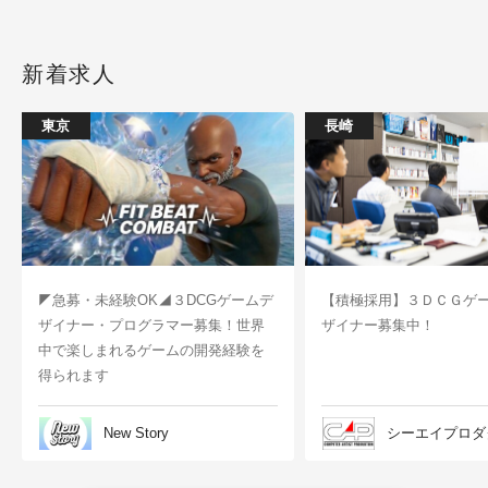
新着求人
東京
長崎
◤急募・未経験OK◢３DCGゲームデ
【積極採用】３ＤＣＧゲ
ザイナー・プログラマー募集！世界
ザイナー募集中！
中で楽しまれるゲームの開発経験を
得られます
New Story
シーエイプロダ