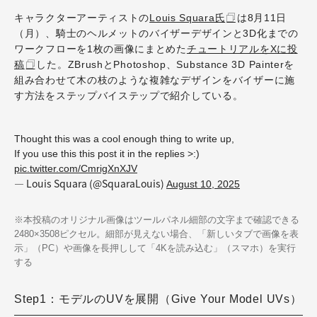
キャラクターアーティストの
Louis Squara氏
は8月11日
（月）、騎士のヘルメットのバイザーデザインと3D化までの
ワークフローを1枚の画像にまとめた
チュートリアルをXに投
稿
した。ZBrushとPhotoshop、Substance 3D Painterを
組み合わせて木の枝のような複雑なデザインをバイザーに施
す方法をステップバイステップで紹介している。
Thought this was a cool enough thing to write up,
If you use this this post it in the replies >:)
pic.twitter.com/CmrigXnXJV
— Louis Squara (@SquaraLouis)
August 10, 2025
※本投稿のオリジナル画像はツールパネル細部の文字まで確認できる
2480×3508ピクセル。細部が見えない場合、「新しいタブで画像を表
示」（PC）や画像を長押しして「4Kを読み込む」（スマホ）を実行
する
Step1：モデルのUVを展開（Give Your Model UVs）