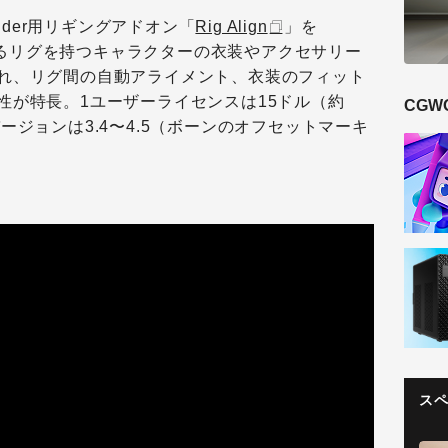
ender用リギングアドオン「
Rig Align
」を
。異なるリグを持つキャラクターの衣装やアクセサリー
れ、リグ間の自動アライメント、衣装のフィット
性が特長。1ユーザーライセンスは15ドル（約
CGW
rのバージョンは3.4〜4.5（ボーンのオフセットマーキ
。
ス