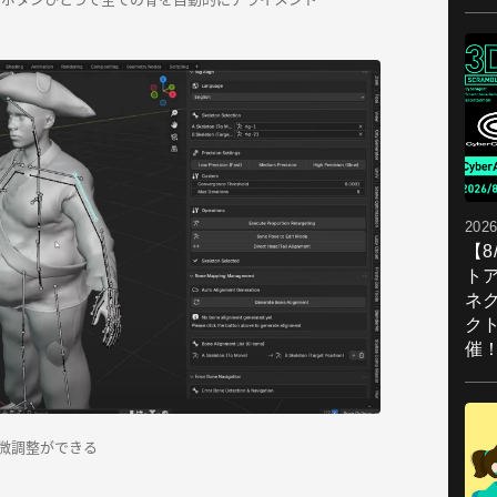
2026
【
ト
ネ
ク
催
微調整ができる