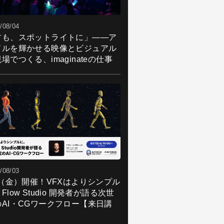
/08/04
君も、スポットライトに」――ア
ドルを輝かせる映像とビジュアル
場でつくる、imaginateの仕事
/08/03
7（金）開催！VFXはよりシンプル
Flow Studio 開発者が語る次世
のAI・CGワークフロー【来日講
】