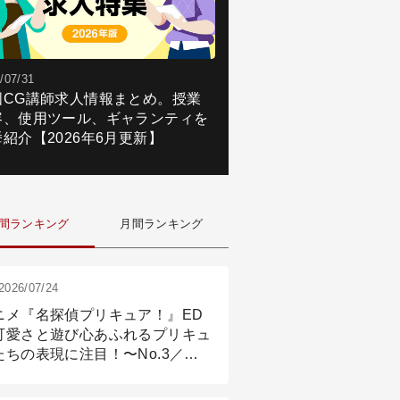
/07/31
国CG講師求人情報まとめ。授業
容、使用ツール、ギャランティを
紹介【2026年6月更新】
間ランキング
月間ランキング
2026/07/24
ニメ『名探偵プリキュア！』ED
可愛さと遊び心あふれるプリキュ
たちの表現に注目！〜No.3／ア
メーション付け篇