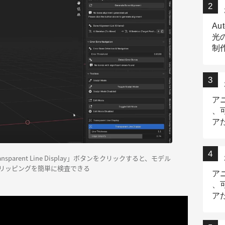
Au
光
制作
Tr
作
ア
、
ア
デ
arent Line Display」ボタンをクリックすると、モデル
リッピングを簡単に検査できる
ア
、
ア
出