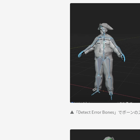
▲「Detect Error Bones」