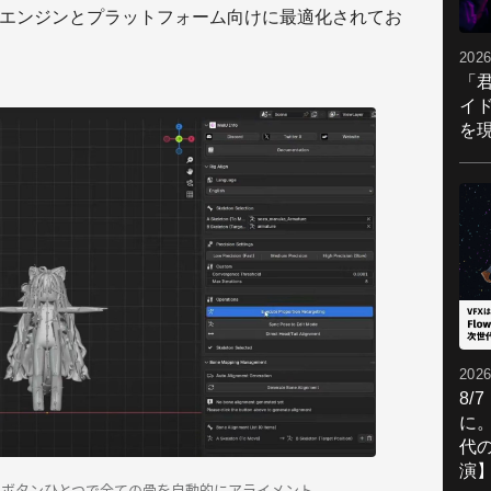
xなど主要エンジンとプラットフォーム向けに最適化されてお
2026
「
イ
を現
2026
8/
に。
代
演
argeting」ボタンひとつで全ての骨を自動的にアライメント