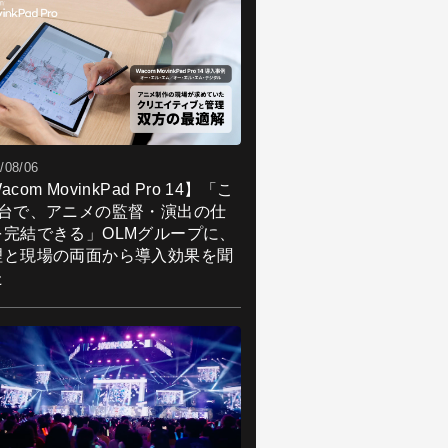
/08/06
acom MovinkPad Pro 14】「こ
1台で、アニメの監督・演出の仕
を完結できる」OLMグループに、
理と現場の両面から導入効果を聞
た