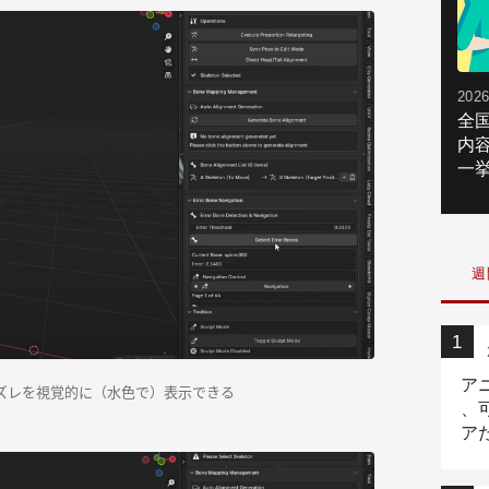
2026
全
内
一挙
週
ア
でボーンのズレを視覚的に（水色で）表示できる
、
ア
ニ