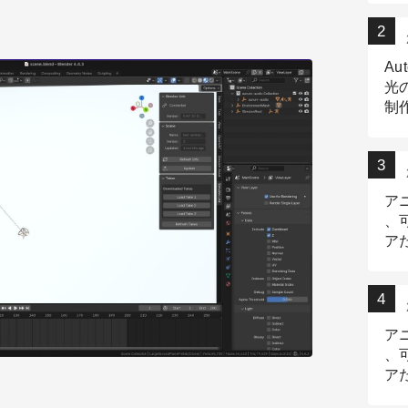
Au
光
制作
Tr
作
ア
、
ア
デ
ア
、
ア
出