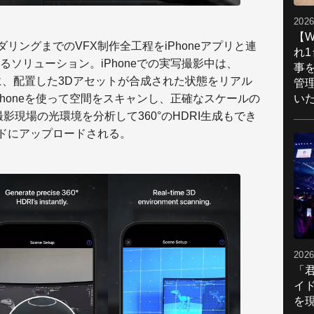
2026
【W
ンダリングまでのVFX制作全工程をiPhoneアプリと連
れ
ソリューション。iPhoneでの実写撮影中は、
事
しに、配置した3Dアセットが合成された状態をリアル
管
い
honeを使って空間をスキャンし、正確なスケールの
影現場の光環境を分析して360°のHDRI生成もでき
ラウドにアップロードされる。
2026
「
イ
を現