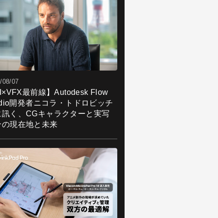
/08/07
I×VFX最前線】Autodesk Flow
udio開発者ニコラ・トドロビッチ
に訊く、CGキャラクターと実写
合の現在地と未来