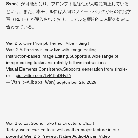
Sync）
が可能となり、プロンプト追従性が大幅に向上している
という。また、本モデルには人間のフィードバックからの強化学
習（RLHF）が導入されており、モデルを継続的に人間の好みに
合わせている。
Wan2.5: One Prompt, Perfect 'Vibe PSing'!
Wan 2.5-Preview is now live with image editing.
Instruction-based Image Editing.Supports a wide range of
image-editing tasks and reliably follows instructions.
Visual Elements Consistency.Supports generation from single-
or…
pic.twitter.com/LyMEuDNv3Y
— Wan (@Alibaba_Wan)
September 26, 2025
Wan2.5: Let Sound Take the Director’s Chair!
Today, we’re excited to unveil another major feature in our
powerful Wan 2.5 Preview: Native Audio-Driven Video