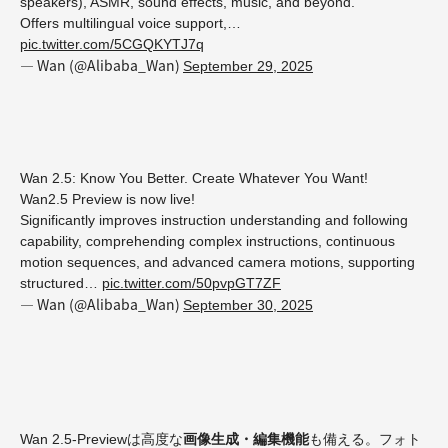
speakers), ASMR, sound effects, music, and beyond.
Offers multilingual voice support,…
pic.twitter.com/5CGQKYTJ7q
— Wan (@Alibaba_Wan)
September 29, 2025
Wan 2.5: Know You Better. Create Whatever You Want!
Wan2.5 Preview is now live!
Significantly improves instruction understanding and following
capability, comprehending complex instructions, continuous
motion sequences, and advanced camera motions, supporting
structured…
pic.twitter.com/50pvpGT7ZF
— Wan (@Alibaba_Wan)
September 30, 2025
Wan 2.5-Previewは高度な
画像生成・編集機能
も備える。フォト