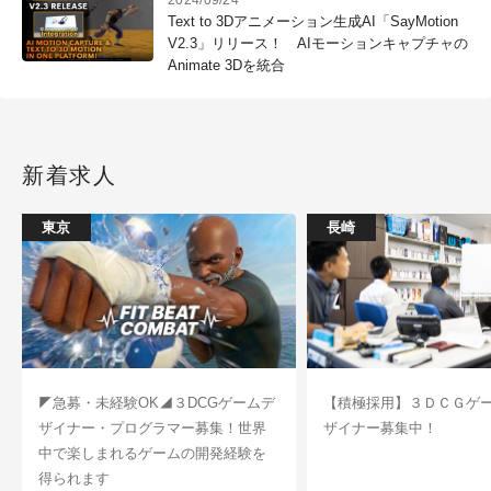
Text to 3Dアニメーション生成AI「SayMotion
V2.3」リリース！ AIモーションキャプチャの
Animate 3Dを統合
新着求人
東京
長崎
◤急募・未経験OK◢３DCGゲームデ
【積極採用】３ＤＣＧゲ
ザイナー・プログラマー募集！世界
ザイナー募集中！
中で楽しまれるゲームの開発経験を
得られます