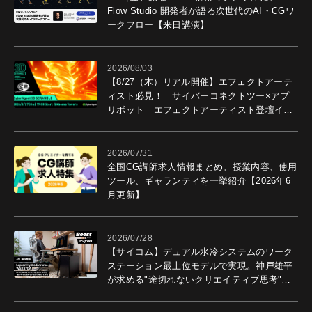
Flow Studio 開発者が語る次世代のAI・CGワ
ークフロー【来日講演】
2026/08/03
【8/27（木）リアル開催】エフェクトアーテ
ィスト必見！ サイバーコネクトツー×アプ
リボット エフェクトアーティスト登壇イベ
ントを開催！－サイバーエージェント
2026/07/31
全国CG講師求人情報まとめ。授業内容、使用
ツール、ギャランティを一挙紹介【2026年6
月更新】
2026/07/28
【サイコム】デュアル水冷システムのワーク
ステーション最上位モデルで実現。神戸雄平
が求める"途切れないクリエイティブ思考"｜
Boost with Sycom #05