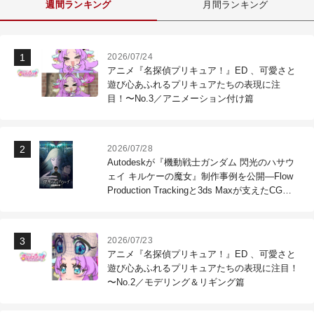
週間ランキング
月間ランキング
2026/07/24
アニメ『名探偵プリキュア！』ED 、可愛さと
遊び心あふれるプリキュアたちの表現に注
目！〜No.3／アニメーション付け篇
2026/07/28
Autodeskが『機動戦士ガンダム 閃光のハサウ
ェイ キルケーの魔女』制作事例を公開―Flow
Production Trackingと3ds Maxが支えたCG制
作現場
2026/07/23
アニメ『名探偵プリキュア！』ED 、可愛さと
遊び心あふれるプリキュアたちの表現に注目！
〜No.2／モデリング＆リギング篇