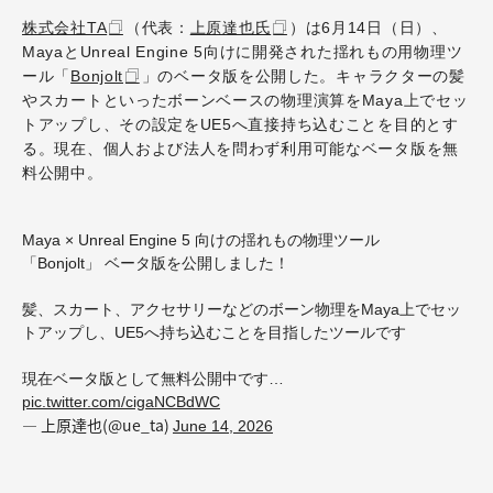
株式会社TA
（代表：
上原達也氏
）は6月14日（日）、
MayaとUnreal Engine 5向けに開発された揺れもの用物理ツ
ール「
Bonjolt
」のベータ版を公開した。キャラクターの髪
やスカートといったボーンベースの物理演算をMaya上でセッ
トアップし、その設定をUE5へ直接持ち込むことを目的とす
る。現在、個人および法人を問わず利用可能なベータ版を無
料公開中。
Maya × Unreal Engine 5 向けの揺れもの物理ツール
「Bonjolt」 ベータ版を公開しました！
髪、スカート、アクセサリーなどのボーン物理をMaya上でセッ
トアップし、UE5へ持ち込むことを目指したツールです
現在ベータ版として無料公開中です…
pic.twitter.com/cigaNCBdWC
— 上原達也(@ue_ta)
June 14, 2026