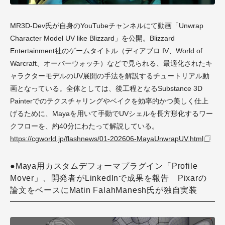
MR3D-Dev氏が自身のYouTubeチャンネルにて動画「Unwrap
Character Model UV like Blizzard」を公開。Blizzard
Entertainment社のゲームタイトル（ディアブロ IV、World of
Warcraft、オーバーウォッチ）などで見られる、最適化されたキ
ャラクターモデルのUV展開の手法を解説するチュートリアル動
画となっている。全体としては、後工程となるSubstance 3D
Painterでのテクスチャリングやベイクを効率的かつ美しく仕上
げるために、Mayaを用いて手動でUVシェルを長方形化するワー
クフローを、約40分にわたって解説している。
https://cgworld.jp/flashnews/01-202606-MayaUnwrapUV.html
●Maya用カスタムデフォーマプラグイン「Profile
Mover」、開発者がLinkedInで成果を報告 Pixarの
論文をベースにMatin FalahManesh氏が独自実装