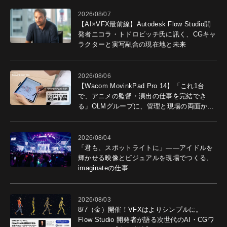
2026/08/07
【AI×VFX最前線】Autodesk Flow Studio開
発者ニコラ・トドロビッチ氏に訊く、CGキャ
ラクターと実写融合の現在地と未来
2026/08/06
【Wacom MovinkPad Pro 14】「これ1台
で、アニメの監督・演出の仕事を完結でき
る」OLMグループに、管理と現場の両面から
導入効果を聞いた
2026/08/04
「君も、スポットライトに」――アイドルを
輝かせる映像とビジュアルを現場でつくる、
imaginateの仕事
2026/08/03
8/7（金）開催！VFXはよりシンプルに。
Flow Studio 開発者が語る次世代のAI・CGワ