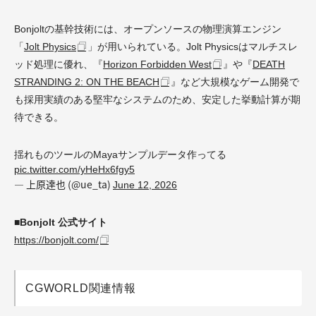
Bonjoltの基幹技術には、オープンソースの物理演算エンジン
「
Jolt Physics
」が用いられている。Jolt Physicsはマルチスレ
ッド処理に優れ、『
Horizon Forbidden West
』や『
DEATH
STRANDING 2: ON THE BEACH
』など大規模なゲーム開発で
も採用実績のある堅牢なシステムのため、安定した挙動計算が期
待できる。
揺れものツールのMayaサンプルデータ作ってる
pic.twitter.com/yHeHx6fgy5
— 上原達也 (@ue_ta)
June 12, 2026
■Bonjolt 公式サイト
https://bonjolt.com/
CGWORLD関連情報