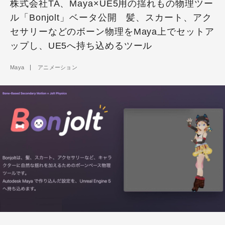
株式会社TA、Maya×UE5用の揺れもの物理ツー
ル「Bonjolt」ベータ公開 髪、スカート、アク
セサリーなどのボーン物理をMaya上でセットア
ップし、UE5へ持ち込めるツール
Maya
アニメーション