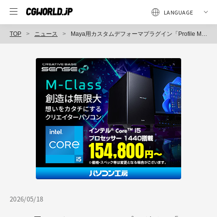
TOP
ニュース
Maya用カスタムデフォーマプラグイン「Profile Mover」、開発者がLinkedInで成果を報告 Pixarの論文をベースにMatin FalahManesh氏が独自実装
2026/05/18