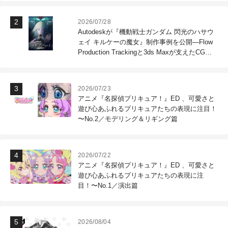
2026/07/28
Autodeskが『機動戦士ガンダム 閃光のハサウ
ェイ キルケーの魔女』制作事例を公開―Flow
Production Trackingと3ds Maxが支えたCG制
作現場
2026/07/23
アニメ『名探偵プリキュア！』ED 、可愛さと
遊び心あふれるプリキュアたちの表現に注目！
〜No.2／モデリング＆リギング篇
2026/07/22
アニメ『名探偵プリキュア！』ED 、可愛さと
遊び心あふれるプリキュアたちの表現に注
目！〜No.1／演出篇
2026/08/04