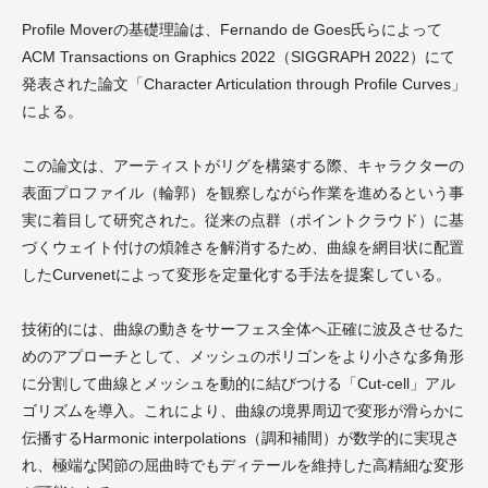
Profile Moverの基礎理論は、Fernando de Goes氏らによって
ACM Transactions on Graphics 2022（SIGGRAPH 2022）にて
発表された論文「Character Articulation through Profile Curves」
による。
この論文は、アーティストがリグを構築する際、キャラクターの
表面プロファイル（輪郭）を観察しながら作業を進めるという事
実に着目して研究された。従来の点群（ポイントクラウド）に基
づくウェイト付けの煩雑さを解消するため、曲線を網目状に配置
したCurvenetによって変形を定量化する手法を提案している。
技術的には、曲線の動きをサーフェス全体へ正確に波及させるた
めのアプローチとして、メッシュのポリゴンをより小さな多角形
に分割して曲線とメッシュを動的に結びつける「Cut-cell」アル
ゴリズムを導入。これにより、曲線の境界周辺で変形が滑らかに
伝播するHarmonic interpolations（調和補間）が数学的に実現さ
れ、極端な関節の屈曲時でもディテールを維持した高精細な変形