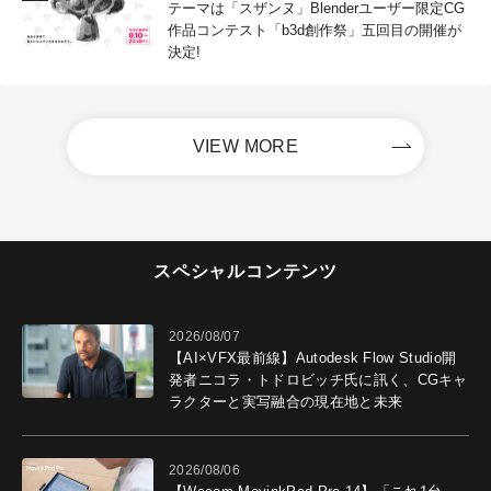
テーマは「スザンヌ」Blenderユーザー限定CG
作品コンテスト「b3d創作祭」五回目の開催が
決定!
VIEW MORE
スペシャルコンテンツ
2026/08/07
【AI×VFX最前線】Autodesk Flow Studio開
発者ニコラ・トドロビッチ氏に訊く、CGキャ
ラクターと実写融合の現在地と未来
2026/08/06