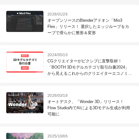
2026/01/26
オープンソースのBlenderアドオン「Mio3
Flex」リリース！ 選択したエッジループをカ
ーブで滑らかに整形＆変形
2024/05/10
CGクリエイターがピクシブに直撃取材！
「BOOTH 3Dモデルカテゴリ取引白書2024」
から見えるこれからのクリエイターエコノミー
の展望
2026/03/18
オートデスク、「Wonder 3D」リリース！
Flow Studio内でAIによる3Dモデル生成が利用
可能に
2025/10/06