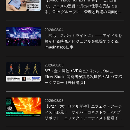
【Wacom MovinkPad Pro 14】「これ1台
で、アニメの監督・演出の仕事を完結でき
る」OLMグループに、管理と現場の両面から
導入効果を聞いた
2026/08/04
「君も、スポットライトに」――アイドルを
輝かせる映像とビジュアルを現場でつくる、
imaginateの仕事
2026/08/03
8/7（金）開催！VFXはよりシンプルに。
Flow Studio 開発者が語る次世代のAI・CGワ
ークフロー【来日講演】
2026/08/03
【8/27（木）リアル開催】エフェクトアーテ
ィスト必見！ サイバーコネクトツー×アプ
リボット エフェクトアーティスト登壇イベ
ントを開催！－サイバーエージェント