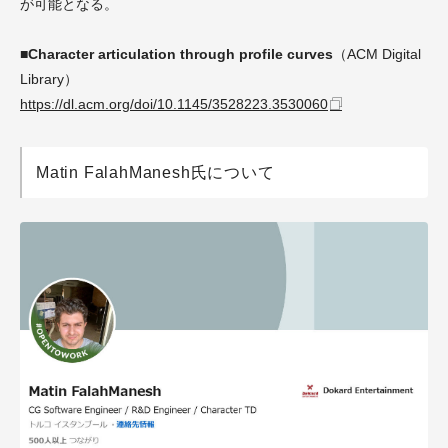
が可能となる。
■Character articulation through profile curves
（ACM Digital
Library）
https://dl.acm.org/doi/10.1145/3528223.3530060
Matin FalahManesh氏について