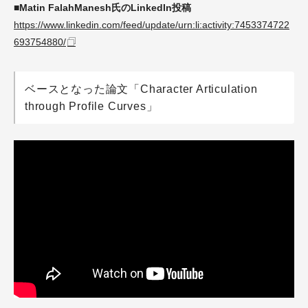
■Matin FalahManesh氏のLinkedIn投稿
https://www.linkedin.com/feed/update/urn:li:activity:7453374722
693754880/
ベースとなった論文「Character Articulation
through Profile Curves」