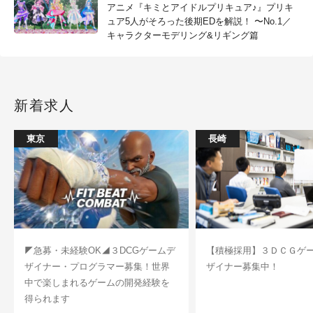
アニメ『キミとアイドルプリキュア♪』プリキ
ュア5人がそろった後期EDを解説！ 〜No.1／
キャラクターモデリング&リギング篇
新着求人
東京
長崎
◤急募・未経験OK◢３DCGゲームデ
【積極採用】３ＤＣＧゲ
ザイナー・プログラマー募集！世界
ザイナー募集中！
中で楽しまれるゲームの開発経験を
得られます