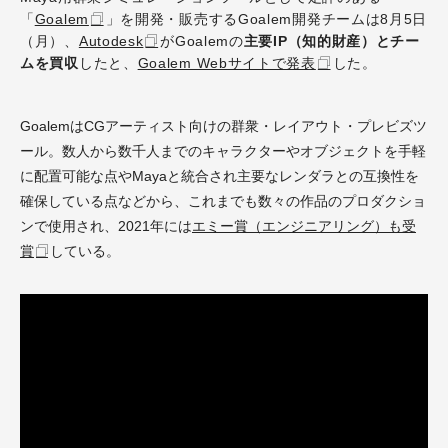
「
Goalem
」を開発・販売するGoalem開発チームは8月5日
（月）、
Autodesk
がGoalemの
主要IP（知的財産）とチー
ムを買収
したと、
Goalem Webサイトで発表
した。
GoalemはCGアーティスト向けの群衆・レイアウト・プレビズツ
ール。数人から数千人までのキャラクターやオブジェクトを手軽
に配置可能な点やMayaと統合され主要なレンダラとの互換性を
確保している点などから、これまでも数々の作品のプロダクショ
ンで使用され、2021年には
エミー賞（エンジニアリング）も受
賞
している。