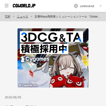
TOP
ニュース
定番Maya用群衆シミュレーションツール「Golaem」の知的財産とチーム人員がオートデスク傘下へ！ 次期Mayaの目玉機能となるか
2024/08/09