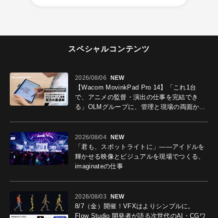
スペシャルコンテンツ
2026/08/06
NEW
【Wacom MovinkPad Pro 14】「これ1台
で、アニメの監督・演出の仕事を完結でき
る」OLMグループに、管理と現場の両面から
導入効果を聞いた
2026/08/04
NEW
「君も、スポットライトに」――アイドルを
輝かせる映像とビジュアルを現場でつくる、
imaginateの仕事
2026/08/03
NEW
8/7（金）開催！VFXはよりシンプルに。
Flow Studio 開発者が語る次世代のAI・CGワ