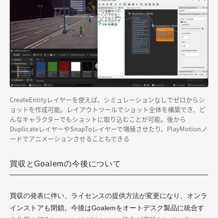
CreateEntityレイヤーを使えば、シミュレーションなしでゼロからシ
ョットを作成可能。レイアウトツールでショット全体を構築でき、ど
んなキャラクターでもショットに取り込むことが可能。後から
DuplicateレイヤーやSnapToレイヤーで増殖させたり、PlayMotionノ
ードでアニメーションさせることもできる
買収とGoalemの今後について
買収の発表に伴い、ライセンスの提供方法が変更になり、オンラ
インストアも閉鎖。今後はGoalemをオートデスク製品に統合す