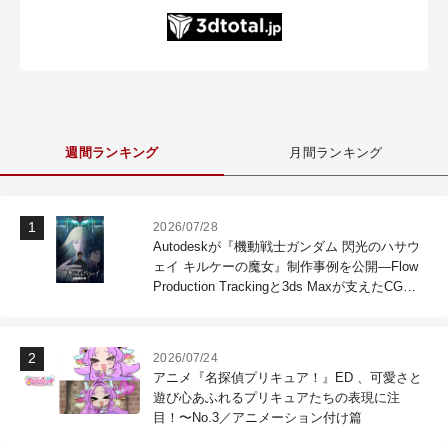
週間ランキング
月間ランキング
2026/07/28
Autodeskが『機動戦士ガンダム 閃光のハサウ
ェイ キルケーの魔女』制作事例を公開―Flow
Production Trackingと3ds Maxが支えたCG制
作現場
2026/07/24
アニメ『名探偵プリキュア！』ED 、可愛さと
遊び心あふれるプリキュアたちの表現に注
目！〜No.3／アニメーション付け篇