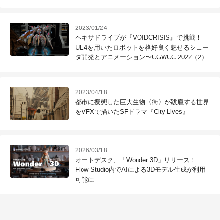
2023/01/24
ヘキサドライブが『VOIDCRISIS』で挑戦！
UE4を用いたロボットを格好良く魅せるシェー
ダ開発とアニメーション〜CGWCC 2022（2）
2023/04/18
都市に擬態した巨大生物〈街〉が跋扈する世界
をVFXで描いたSFドラマ『City Lives』
2026/03/18
オートデスク、「Wonder 3D」リリース！
Flow Studio内でAIによる3Dモデル生成が利用
可能に