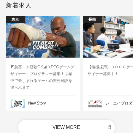
新着求人
東京
長崎
◤急募・未経験OK◢３DCGゲームデ
【積極採用】３ＤＣＧゲ
ザイナー・プログラマー募集！世界
ザイナー募集中！
中で楽しまれるゲームの開発経験を
得られます
New Story
シーエイプロダ
VIEW MORE