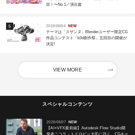
目！〜No.1／演出篇
2026/08/04
NEW
テーマは「スザンヌ」Blenderユーザー限定CG
作品コンテスト「b3d創作祭」五回目の開催が
決定!
VIEW MORE
スペシャルコンテンツ
2026/08/07
NEW
【AI×VFX最前線】Autodesk Flow Studio開
発者ニコラ・トドロビッチ氏に訊く、CGキャ