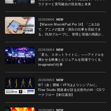
ラクターと実写融合の現在地と未来
2026/08/06
NEW
【Wacom MovinkPad Pro 14】「これ1台
で、アニメの監督・演出の仕事を完結でき
る」OLMグループに、管理と現場の両面から
導入効果を聞いた
2026/08/04
NEW
「君も、スポットライトに」――アイドルを
輝かせる映像とビジュアルを現場でつくる、
imaginateの仕事
2026/08/03
NEW
8/7（金）開催！VFXはよりシンプルに。
Flow Studio 開発者が語る次世代のAI・CGワ
ークフロー【来日講演】
2026/08/03
NEW