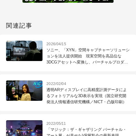
関連記事
2026/04/15
ソニー、「XYN」空間キャプチャーソリューシ
ョンを法人提供開始 現実空間を高品位な
3DCGアセットへ変換し、バーチャルプロダク
ション制作を支援
2022/02/04
透明ARディスプレイに高精度計測データによ
るフォトリアルな3D表示を実現（国立研究開
発法人情報通信研究機構／NICT・凸版印刷）
2022/05/11
「マジック：ザ・ギャザリング バーチャル・
アート展」が見せたVR展覧会の最新表現