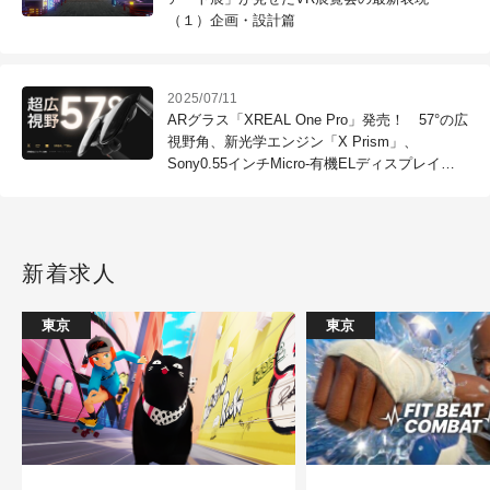
（１）企画・設計篇
2025/07/11
ARグラス「XREAL One Pro」発売！ 57°の広
視野角、新光学エンジン「X Prism」、
Sony0.55インチMicro-有機ELディスプレイ搭
載、400万画素、700nit、XREAL X1チップ搭
載、84,980円
新着求人
東京
東京