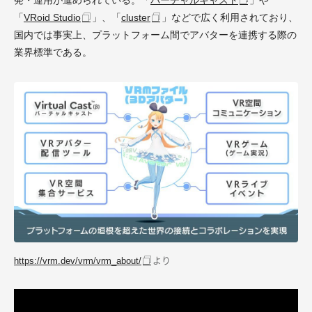
発・運用が進められている。「
バーチャルキャスト
」や
「
VRoid Studio
」、「
cluster
」などで広く利用されており、
国内では事実上、プラットフォーム間でアバターを連携する際の
業界標準である。
より
https://vrm.dev/vrm/vrm_about/