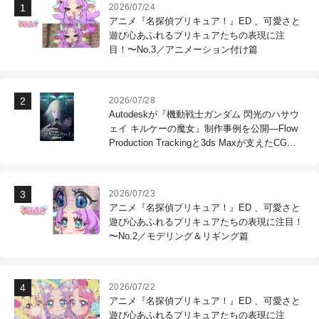
2026/07/24
アニメ『名探偵プリキュア！』ED 、可愛さと
遊び心あふれるプリキュアたちの表現に注
目！〜No.3／アニメーション付け篇
2026/07/28
Autodeskが『機動戦士ガンダム 閃光のハサウ
ェイ キルケーの魔女』制作事例を公開―Flow
Production Trackingと3ds Maxが支えたCG制
作現場
2026/07/23
アニメ『名探偵プリキュア！』ED 、可愛さと
遊び心あふれるプリキュアたちの表現に注目！
〜No.2／モデリング＆リギング篇
2026/07/22
アニメ『名探偵プリキュア！』ED 、可愛さと
遊び心あふれるプリキュアたちの表現に注