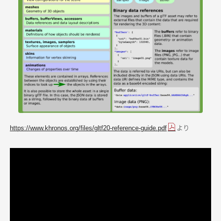
より
https://www.khronos.org/files/gltf20-reference-guide.pdf