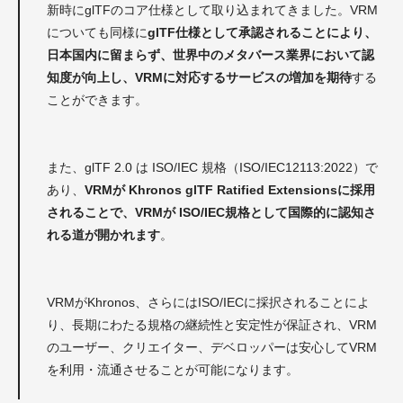
新時にglTFのコア仕様として取り込まれてきました。VRM
についても同様に
glTF仕様として承認されることにより、
日本国内に留まらず、世界中のメタバース業界において認
知度が向上し、VRMに対応するサービスの増加を期待
する
ことができます。
また、glTF 2.0 は ISO/IEC 規格（ISO/IEC12113:2022）で
あり、
VRMが Khronos glTF Ratified Extensionsに採用
されることで、VRMが ISO/IEC規格として国際的に認知さ
れる道が開かれます
。
VRMがKhronos、さらにはISO/IECに採択されることによ
り、長期にわたる規格の継続性と安定性が保証され、VRM
のユーザー、クリエイター、デベロッパーは安心してVRM
を利用・流通させることが可能になります。