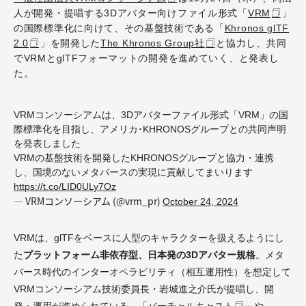
人が開発・提唱する3Dアバター向けファイル形式「
VRM
」
の国際標準化に向けて、その基盤技術である「
Khronos glTF
2.0
」を開発した
The Khronos Group社
と協力し、共同
でVRMとglTFフォーマットの開発を進めていく、と発表し
た。
VRMコンソーシアムは、3Dアバターファイル形式「VRM」の国
際標準化を目指し、アメリカ･KHRONOSグループとの共同声明
を発表しました
VRMの基盤技術を開発したKHRONOSグループと協力・連携
し、国境のないメタバースの実現に貢献してまいります
https://t.co/LID0ULy7Oz
— VRMコンソーシアム (@vrm_pr)
October 24, 2024
VRMは、glTFをベースに人型のキャラクターを扱えるようにし
た
プラットフォーム非依存型、日本発の3Dアバター規格
。メタ
バース時代のインターオペラビリティ（相互運用性）を想定して
VRMコンソーシアム技術委員長・岩城進之介氏が提唱し、開