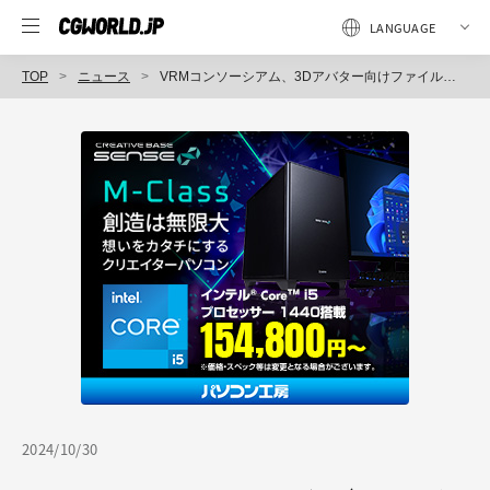
TOP
ニュース
VRMコンソーシアム、3Dアバター向けファイル形式「VRM」の国際標準化に向け「glTF」開発のKhronos Groupとの連携を発表
2024/10/30