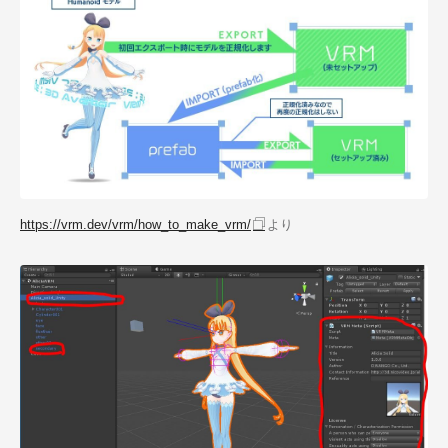
https://vrm.dev/vrm/how_to_make_vrm/
より