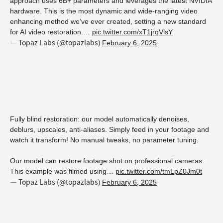
approach uses 6B+ parameters and leverages the latest NVIDIA
hardware. This is the most dynamic and wide-ranging video
enhancing method we’ve ever created, setting a new standard
for AI video restoration.…
pic.twitter.com/xT1jrqVlsY
— Topaz Labs (@topazlabs)
February 6, 2025
Fully blind restoration: our model automatically denoises,
deblurs, upscales, anti-aliases. Simply feed in your footage and
watch it transform! No manual tweaks, no parameter tuning.
Our model can restore footage shot on professional cameras.
This example was filmed using…
pic.twitter.com/tmLpZ0Jm0t
— Topaz Labs (@topazlabs)
February 6, 2025