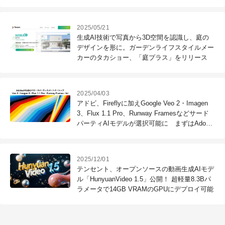
2025/05/21
生成AI技術で写真から3D空間を認識し、庭の
デザインを形に。ガーデンライフスタイルメー
カーのタカショー、「庭プラス」をリリース
2025/04/03
アドビ、Fireflyに加えGoogle Veo 2・Imagen
3、Flux 1.1 Pro、Runway Framesなどサード
パーティAIモデルが選択可能に まずはAdobe
Project Concept、Adobe Expressから
2025/12/01
テンセント、オープンソースの動画生成AIモデ
ル「HunyuanVideo 1.5」公開！ 超軽量8.3Bパ
ラメータで14GB VRAMのGPUにデプロイ可能