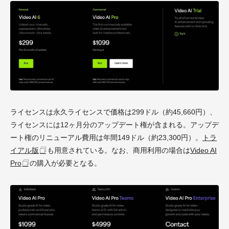
ライセンスは永久ライセンスで価格は299ドル（約45,660円）、
ライセンスには12ヶ月分のアップデート権が含まれる。アップデ
ート権のリニューアル費用は年間149ドル（約23,300円）。
トラ
イアル版
も用意されている。なお、商用利用の場合は
Video AI
Pro
の購入が必要となる。