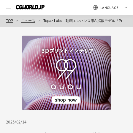
TOP
ニュース
Topaz Labs、動画エンハンス用AI拡散モデル「Project Starlight」発表！ 「Video AI 6.1」ベータ版でアーリーアクセス可能
2025/02/14