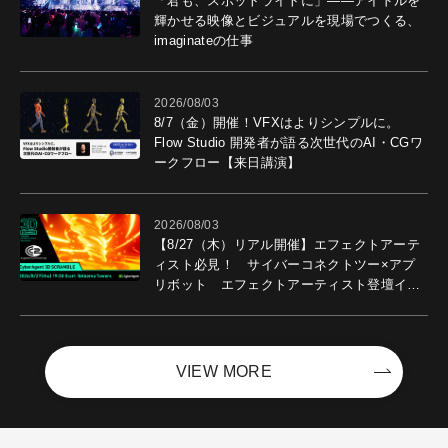
「君も、スポットライトに」――アイドルを
輝かせる映像とビジュアルを現場でつくる、
imaginateの仕事
2026/08/03
8/7（金）開催！VFXはよりシンプルに。
Flow Studio 開発者が語る次世代のAI・CGワ
ークフロー【来日講演】
2026/08/03
【8/27（木）リアル開催】エフェクトアーテ
ィスト必見！ サイバーコネクトツー×アプ
リボット エフェクトアーティスト登壇イベ
ントを開催！－サイバーエージェント
VIEW MORE