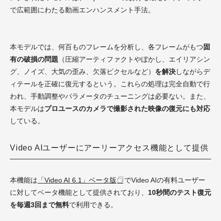
で広範囲にわたる動画エンハンスメント手法。
本モデルでは、何百ものフレームを分析し、各フレームがもつ
固
有の破損の問題
（圧縮アーティファクトやぼかし、エイリアシン
グ、ノイズ、大気の歪み、欠落ピクセルなど）
を解決
しながらデ
ィテールを正確に復元するという。これらの処理は完全自動で行
われ、手動調整やパラメータのチューニングは必要ない。また、
本モデルは
プロユースのカメラで撮影された映像の復元にも対応
している。
Video AIユーザーにアーリーアクセス機能として提供
本機能は
「Video AI 6.1」ベータ版
でVideo AIの有料ユーザー
に対してベータ機能として提供されており、
10秒間のテスト復元
を毎週3回まで無料
で利用できる。