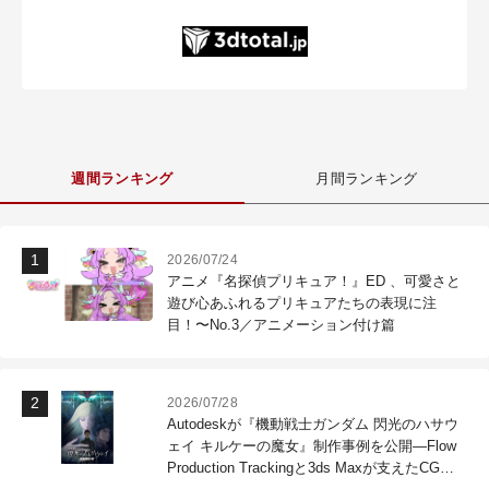
週間ランキング
月間ランキング
2026/07/24
アニメ『名探偵プリキュア！』ED 、可愛さと
遊び心あふれるプリキュアたちの表現に注
目！〜No.3／アニメーション付け篇
2026/07/28
Autodeskが『機動戦士ガンダム 閃光のハサウ
ェイ キルケーの魔女』制作事例を公開―Flow
Production Trackingと3ds Maxが支えたCG制