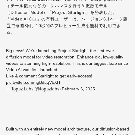
ィテール復元などのエンハンスを行うAI拡散モデル
（Diffusion Model）「Project Starlight」を発表した。
「
Video AI 6
」の有料ユーザーは、
バージョン6.1ベータ版
で毎週3回、10秒間のプレビュー生成を無料で利用でき
る。
Big news! We’re launching Project Starlight: the first-ever
diffusion model for video restoration. Enhance old, low-quality
videos to stunning high-resolution. This is our biggest leap since
Video AI was first launched.
Like & comment Starlight to get early-access!
pic.twitter.com/ngBduqVbXH
— Topaz Labs (@topazlabs)
February 6, 2025
Built with an entirely new model architecture, our diffusion-based