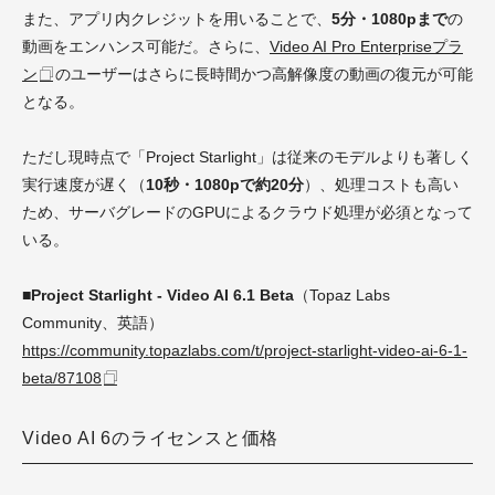
また、アプリ内クレジットを用いることで、
5分・1080pまで
の
動画をエンハンス可能だ。さらに、
Video AI Pro Enterpriseプラ
ン
のユーザーはさらに長時間かつ高解像度の動画の復元が可能
となる。
ただし現時点で「Project Starlight」は従来のモデルよりも著しく
実行速度が遅く（
10秒・1080pで約20分
）、処理コストも高い
ため、サーバグレードのGPUによるクラウド処理が必須となって
いる。
■Project Starlight - Video AI 6.1 Beta
（Topaz Labs
Community、英語）
https://community.topazlabs.com/t/project-starlight-video-ai-6-1-
beta/87108
Video AI 6のライセンスと価格