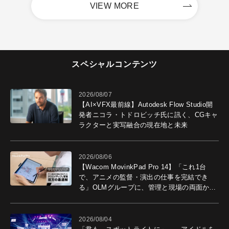
VIEW MORE
スペシャルコンテンツ
2026/08/07
【AI×VFX最前線】Autodesk Flow Studio開
発者ニコラ・トドロビッチ氏に訊く、CGキャ
ラクターと実写融合の現在地と未来
2026/08/06
【Wacom MovinkPad Pro 14】「これ1台
で、アニメの監督・演出の仕事を完結でき
る」OLMグループに、管理と現場の両面から
導入効果を聞いた
2026/08/04