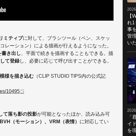
2026
【W
れ
事
管
プリミティブ
に対して、ブラシツール（ペン、スケッ
い
コレーション）による描画が行えるようになった。
を書き出し
、平面で続きを描画することもできる。描
して登録
し、必要に応じて呼び出すことができる。
や模様を描き込む
（CLIP STUDIO TIPS内の公式記
cles/10495
2026
対して落ち影の投影
が可能となったほか、読み込み可
「
、BVH（モーション）、VRM（表情）
に対応してい
イ
を現