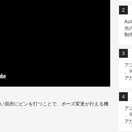
Au
光
制作
Tr
作
ア
、
ア
デ
い箇所にピンを打つことで、ポーズ変更が行える機
ア
、
ア
出