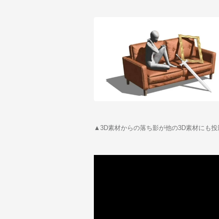
▲3D素材からの落ち影が他の3D素材にも