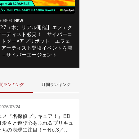
/08/03
NEW
8/27（木）リアル開催】エフェク
アーティスト必見！ サイバーコ
クトツー×アプリボット エフェ
トアーティスト登壇イベントを開
！－サイバーエージェント
間ランキング
月間ランキング
2026/07/24
ニメ『名探偵プリキュア！』ED
可愛さと遊び心あふれるプリキュ
たちの表現に注目！〜No.3／ア
メーション付け篇