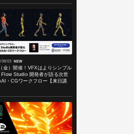
/08/03
NEW
7（金）開催！VFXはよりシンプル
Flow Studio 開発者が語る次世
のAI・CGワークフロー【来日講
】