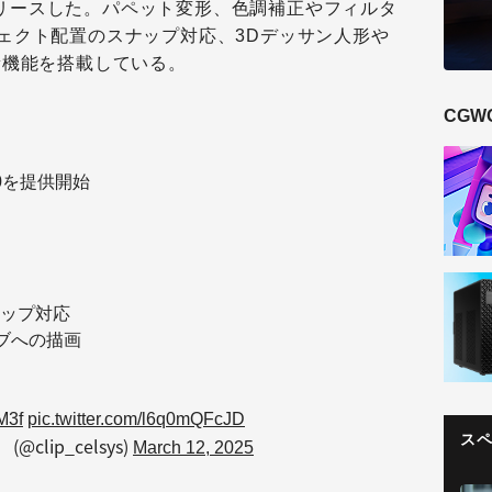
リースした。パペット変形、色調補正やフィルタ
ェクト配置のスナップ対応、3Dデッサン人形や
新機能を搭載している。
CGW
4.0を提供開始
ップ対応
ブへの描画
M3f
pic.twitter.com/l6q0mQFcJD
ス
@clip_celsys)
March 12, 2025