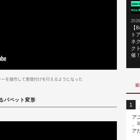
2026
【
ト
ネ
ク
催
キーを操作して表情付けを行えるようになった
週
るパペット変形
ア
、
ア
ニ