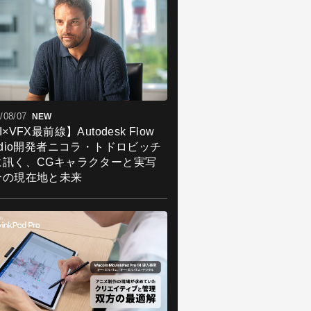
/08/07
NEW
I×VFX最前線】Autodesk Flow
udio開発者ニコラ・トドロビッチ
に訊く、CGキャラクターと実写
合の現在地と未来