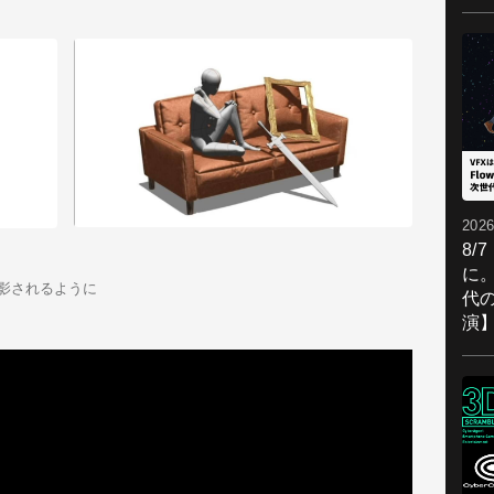
2026
8/
に。
投影されるように
代
演