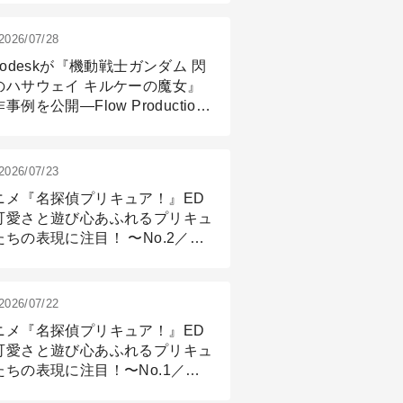
2026/07/28
todeskが『機動戦士ガンダム 閃
のハサウェイ キルケーの魔女』
事例を公開―Flow Production
ackingと3ds Maxが支えたCG制
現場
2026/07/23
ニメ『名探偵プリキュア！』ED
可愛さと遊び心あふれるプリキュ
たちの表現に注目！ 〜No.2／モ
リング＆リギング篇
2026/07/22
ニメ『名探偵プリキュア！』ED
可愛さと遊び心あふれるプリキュ
たちの表現に注目！〜No.1／演
篇