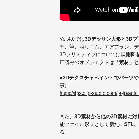
Ver.4.0では
3Dデッサン人形
と
3D
チ、筆、消しゴム、エアブラシ、デ
3Dプリミティブについては
展開図
画済みのオブジェクトは
「素材」と
■3Dテクスチャペイントでパーツ
事）
https://tips.clip-studio.com/ja-jp/arti
また、
3D素材から他の3D素材に
能ファイル形式として新たに
STL
る。