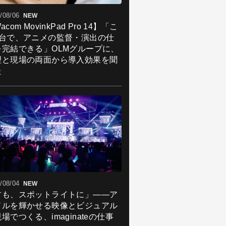
/08/06
NEW
acom MovinkPad Pro 14】「こ
1台で、アニメの監督・演出の仕
を完結できる」OLMグループに、
理と現場の両面から導入効果を聞
た
/08/04
NEW
君も、スポットライトに」――ア
ドルを輝かせる映像とビジュアル
場でつくる、imaginateの仕事