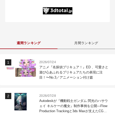
週間ランキング
月間ランキング
2026/07/24
アニメ『名探偵プリキュア！』ED 、可愛さと
遊び心あふれるプリキュアたちの表現に注
目！〜No.3／アニメーション付け篇
2026/07/28
Autodeskが『機動戦士ガンダム 閃光のハサウ
ェイ キルケーの魔女』制作事例を公開―Flow
Production Trackingと3ds Maxが支えたCG制