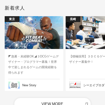
新着求人
東京
長崎
◤急募・未経験OK◢３DCGゲームデ
【積極採用】３ＤＣＧゲ
ザイナー・プログラマー募集！世界
ザイナー募集中！
中で楽しまれるゲームの開発経験を
得られます
New Story
シーエイプロダ
VIEW MORE