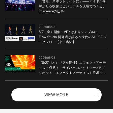
「君も、スポットライトに」――アイドルを
輝かせる映像とビジュアルを現場でつくる、
imaginateの仕事
2026/08/03
8/7（金）開催！VFXはよりシンプルに。
Flow Studio 開発者が語る次世代のAI・CGワ
ークフロー【来日講演】
2026/08/03
【8/27（木）リアル開催】エフェクトアーテ
ィスト必見！ サイバーコネクトツー×アプ
リボット エフェクトアーティスト登壇イベ
ントを開催！－サイバーエージェント
VIEW MORE