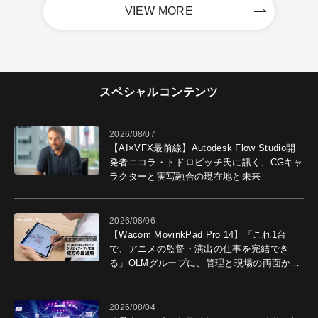
VIEW MORE
スペシャルコンテンツ
2026/08/07
【AI×VFX最前線】Autodesk Flow Studio開
発者ニコラ・トドロビッチ氏に訊く、CGキャ
ラクターと実写融合の現在地と未来
2026/08/06
【Wacom MovinkPad Pro 14】「これ1台
で、アニメの監督・演出の仕事を完結でき
る」OLMグループに、管理と現場の両面から
導入効果を聞いた
2026/08/04