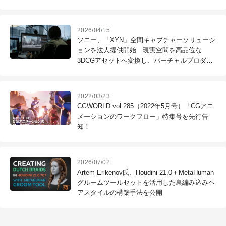
ーズな分解生成を実現
2026/04/15
ソニー、「XYN」空間キャプチャーソリューシ
ョンを法人提供開始 現実空間を高品位な
3DCGアセットへ変換し、バーチャルプロダク
ション制作を支援
2022/03/23
CGWORLD vol.285（2022年5月号）「CGアニ
メーションのワークフロー」特集号を先行告
知！
2026/07/02
Artem Erikenov氏、Houdini 21.0＋MetaHuman
グルームツールセットを活用した裏編み込みヘ
アスタイルの構築手法を公開