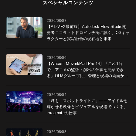
スペシャルコンテンツ
2026/08/07
【AI×VFX最前線】Autodesk Flow Studio開
発者ニコラ・トドロビッチ氏に訊く、CGキャ
ラクターと実写融合の現在地と未来
2026/08/06
【Wacom MovinkPad Pro 14】「これ1台
で、アニメの監督・演出の仕事を完結でき
る」OLMグループに、管理と現場の両面から
導入効果を聞いた
2026/08/04
「君も、スポットライトに」――アイドルを
輝かせる映像とビジュアルを現場でつくる、
imaginateの仕事
2026/08/03