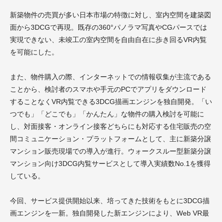
新築物件の売買が多い日本市場の特徴に対し、室内空間を建築図
面から3DCGで再現。既存の360°パノラマ写真やCGパースでは
実現できない、未竣工の室内空間を自由自在に歩き回るVR内覧
を可能にした。
また、物件購入の際、インターネットでの情報収集が主流である
ことから、検討者のスマホや手元のPCでアプリをダウンロード
することなくVR内覧できる3DCG描画エンジンを独自開発。「い
つでも」「どこでも」「かんたん」な物件の購入検討を可能に
し、対面接客・オンライン接客どちらにも対応する住宅販売の空
間コミュニケーション・プラットフォームとして、主に新築分譲
マンション販売現場での導入が進行。ウォークスルー型新築分譲
マンション向け3DCG内覧サービスとして導入実績数No.1を獲得
している。
今回、サービス提供開始以来、培ってきた技術をもとに3DCG描
画エンジンを一新。独自開発した新エンジンにより、Web VR最