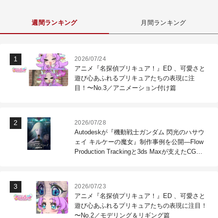
週間ランキング
月間ランキング
2026/07/24
アニメ『名探偵プリキュア！』ED 、可愛さと
遊び心あふれるプリキュアたちの表現に注
目！〜No.3／アニメーション付け篇
2026/07/28
Autodeskが『機動戦士ガンダム 閃光のハサウ
ェイ キルケーの魔女』制作事例を公開―Flow
Production Trackingと3ds Maxが支えたCG制
作現場
2026/07/23
アニメ『名探偵プリキュア！』ED 、可愛さと
遊び心あふれるプリキュアたちの表現に注目！
〜No.2／モデリング＆リギング篇