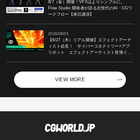
8/7（金）開催！VFXはよりシンプルに。
Flow Studio 開発者が語る次世代のAI・CGワ
ークフロー【来日講演】
2026/08/03
【8/27（木）リアル開催】エフェクトアーテ
ィスト必見！ サイバーコネクトツー×アプ
リボット エフェクトアーティスト登壇イベ
ントを開催！－サイバーエージェント
VIEW MORE