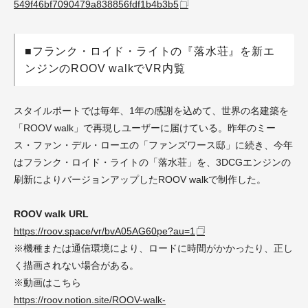
549f46bf7090479a838856fdf1b4b3b5
■フランク・ロイド・ライトの『落水荘』を新エ
ンジンのROOV walkでVR内覧
スタイルポートでは毎年、1年の感謝を込めて、世界の名建築を
「ROOV walk」で再現しユーザーに届けている。昨年のミー
ス・ファン・デル・ローエの「ファンズワース邸」に続き、今年
はフランク・ロイド・ライトの「落水荘」を、3DCGエンジンの
刷新によりバージョンアップしたROOV walkで制作した。
ROOV walk URL
https://roov.space/vr/bvA05AG60pe?au=1
※機種または通信環境により、ロードに時間がかかったり、正し
く描画されない場合がある。
※動画はこちら
https://roov.notion.site/ROOV-walk-