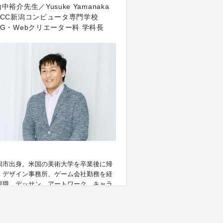
中裕介先生／Yusuke Yamanaka
NCC新潟コンピュータ専門学校
CG・Webクリエーター科 学科長
潟市出身。米国の美術大学を卒業後に帰
。デザイン事務所、ゲーム会社勤務を経
現職。デッサン、アートワーク、キャラ
ター演出技法などの指導を担当。技法書
執筆するほか、これまでに70体以上の新
ご当地キャラクター、企業マスコットキ