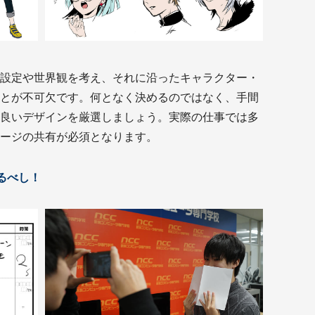
ャ
www
ス
設定や世界観を考え、それに沿ったキャラクター・
とが不可欠です。何となく決めるのではなく、手間
良いデザインを厳選しましょう。実際の仕事では多
ージの共有が必須となります。
するべし！
映
術
ジ
イ
を
像
い