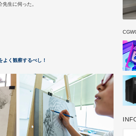
介先生に伺った。
CGW
象をよく観察するべし！
INF