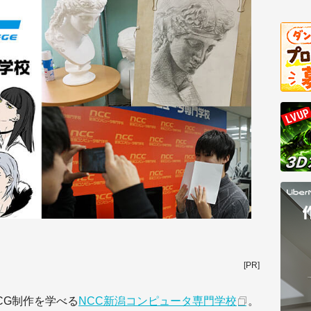
[PR]
CG制作を学べる
NCC新潟コンピュータ専門学校
。