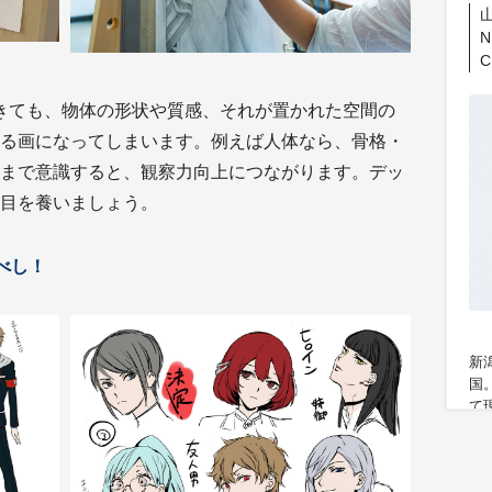
山
きても、物体の形状や質感、それが置かれた空間の
る画になってしまいます。例えば人体なら、骨格・
まで意識すると、観察力向上につながります。デッ
目を養いましょう。
るべし！
新
国
て
ク
を
潟