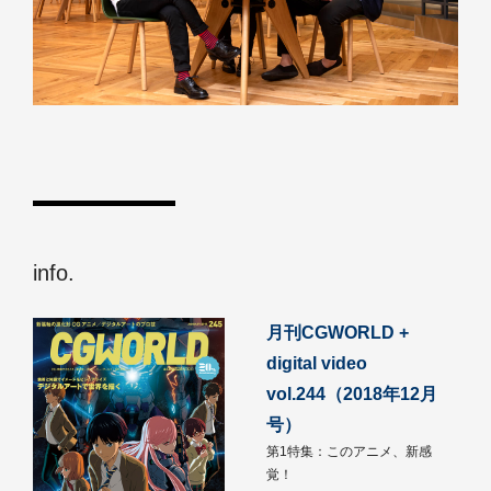
info.
月刊CGWORLD +
digital video
vol.244（2018年12月
号）
第1特集：このアニメ、新感
覚！