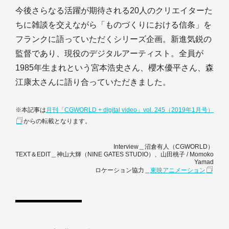
今後さらなる活躍が期待される20人のクリエイターた
ちに雑談を交えながら「ものづくりにおける信条」を
フランクに語っていただくシリーズ企画。新進気鋭の
監督であり、現役のデジタルアーティスト。全員が
1985年生まれという宮本浩史さん、櫻木優平さん、森
江康太さんに語り合っていただきました。
※本記事は
月刊「CGWORLD + digital video」vol. 245（2019年1月号）
からの転載となります。
Interview＿沼倉有人（CGWORLD）
TEXT＆EDIT＿神山大輝（NINE GATES STUDIO）、山田桃子 / Momoko
Yamad
ロケーション協力＿
東映アニメーション