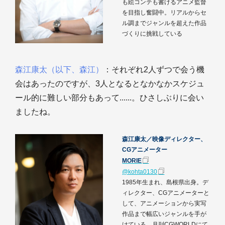
も絵コンテも書けるアニメ監督
を目指し奮闘中。リアルからセ
ル調までジャンルを超えた作品
づくりに挑戦している
森江康太（以下、森江）
：それぞれ2人ずつで会う機
会はあったのですが、3人となるとなかなかスケジュ
ール的に難しい部分もあって......。ひさしぶりに会い
ましたね。
森江康太／映像ディレクター、
CGアニメーター
MORIE
@kohta0130
1985年生まれ、島根県出身。デ
ィレクター、CGアニメーターと
して、アニメーションから実写
作品まで幅広いジャンルを手が
けている。月刊CGWORLDにて