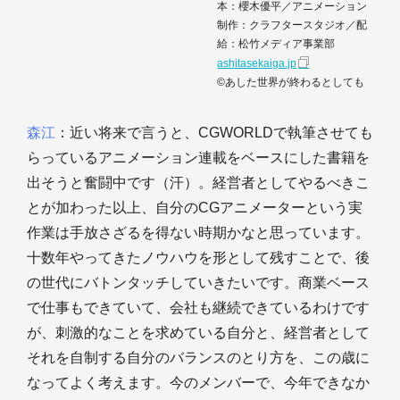
本：櫻木優平／アニメーション
制作：クラフタースタジオ／配
給：松竹メディア事業部
ashitasekaiga.jp
©あした世界が終わるとしても
森江
：近い将来で言うと、CGWORLDで執筆させても
らっているアニメーション連載をベースにした書籍を
出そうと奮闘中です（汗）。経営者としてやるべきこ
とが加わった以上、自分のCGアニメーターという実
作業は手放さざるを得ない時期かなと思っています。
十数年やってきたノウハウを形として残すことで、後
の世代にバトンタッチしていきたいです。商業ベース
で仕事もできていて、会社も継続できているわけです
が、刺激的なことを求めている自分と、経営者として
それを自制する自分のバランスのとり方を、この歳に
なってよく考えます。今のメンバーで、今年できなか