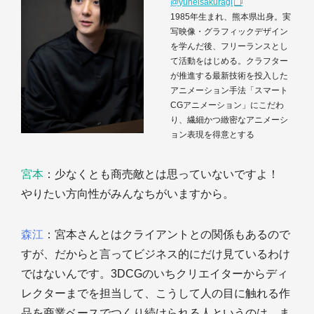
@yuheisakuragi
1985年生まれ、熊本県出身。実
写映像・グラフィックデザイン
を学んだ後、フリーランスとし
て活動をはじめる。クラフター
が推進する最新技術を投入した
アニメーション手法「スマート
CGアニメーション」にこだわ
り、繊細かつ緻密なアニメーシ
ョン表現を得意とする
宮本
：少なくとも商売敵とは思っていないですよ！
やりたい方向性がみんなちがいますから。
森江
：宮本さんとはクライアントとの関係もあるので
すが、だからと言ってビジネス的にだけ見ているわけ
ではないんです。3DCGのいちクリエイターからディ
レクターまでを担当して、こうして人の目に触れる作
品を商業ベースでつくり続けられる人というのは、ま