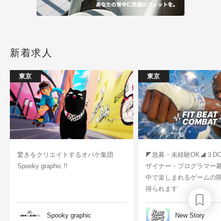
新着求人
東京
東京
驚きをクリエイトするオバケ集団
◤急募・未経験OK◢３D
Spooky graphic !!
ザイナー・プログラマー
中で楽しまれるゲームの
得られます
Spooky graphic
New Story