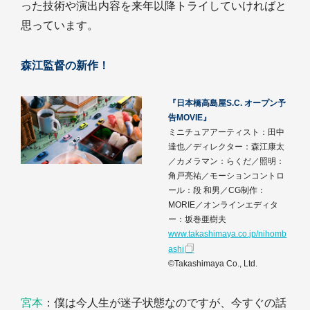
った技術や演出内容を来年以降トライしていければと
思っています。
森江監督の新作！
『日本橋高島屋S.C. オープン予
告MOVIE』
ミニチュアアーティスト：田中
達也／ディレクター：森江康太
／カメラマン：らくだ／照明：
角戸亮祐／モーションコントロ
ール：段 和男／CG制作：
MORIE／オンラインエディタ
ー：坂巻亜樹夫
www.takashimaya.co.jp/nihomb
ashi
©Takashimaya Co., Ltd.
宮本
：僕は今人生が迷子状態なのですが、今すぐの話