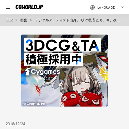
TOP
特集
デジタルアーティスト出身、3人の監督たち。今、改めて目指すのは、"オリジナル企画でヒット！"（宮本浩史／櫻木優平／森江康太）シリーズ企画「20人に聞く」＜6＞
2018/12/24