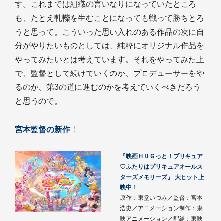
す。これまでは組織の言いなりになっていたところ
も、たとえ軋轢を生むことになっても戦って勝ちとろ
うと思って。こういった思い入れのある作品の次に自
分がやりたいものとしては、純粋にオリジナル作品を
やってみたいとは考えています。それをやってみた上
で、監督として続けていくのか、プロデューサーをや
るのか、第3の道に進むのかを考えていくべきだろう
と思うので。
宮本監督の新作！
『映画ＨＵＧっと！プリキュア
♡ふたりはプリキュアオールス
ターズメモリーズ』 大ヒット上
映中！
原作：東堂いづみ／監督：宮本
浩史／アニメーション制作：東
映アニメーション／配給：東映