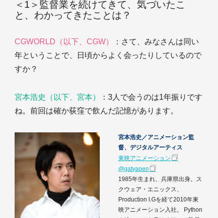
＜1＞監督業を続けてきて、気づいたこ
と、わかってきたことは？
CGWORLD（以下、CGW）
：さて、みなさんは同い
年ということで、日頃からよく会ったりしているので
すか？
宮本浩史（以下、宮本）
：3人で会うのは1年振りです
ね。前回は確か荻窪で飲んだ記憶があります。
宮本浩史／アニメーション監
督、デジタルアーティス
東映アニメーション
@gatyapen
1985年生まれ、兵庫県出身。ス
クウェア・エニックス、
Production I.Gを経て2010年東
映アニメーション入社。 Python