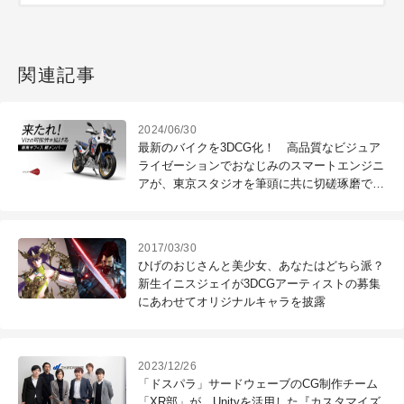
関連記事
2024/06/30
最新のバイクを3DCG化！ 高品質なビジュア
ライゼーションでおなじみのスマートエンジニ
アが、東京スタジオを筆頭に共に切磋琢磨でき
る熱いメンバーを大募集
2017/03/30
ひげのおじさんと美少女、あなたはどちら派？
新生イニスジェイが3DCGアーティストの募集
にあわせてオリジナルキャラを披露
2023/12/26
「ドスパラ」サードウェーブのCG制作チーム
「XR部」が、Unityを活用した『カスタマイズ