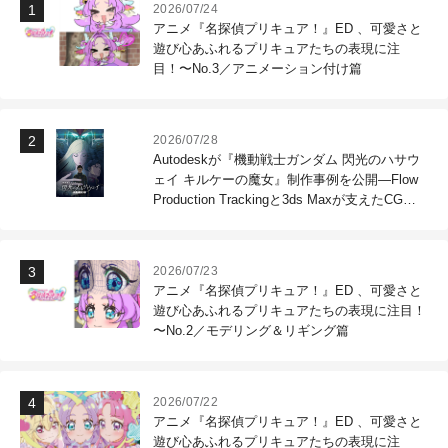
2026/07/24
アニメ『名探偵プリキュア！』ED 、可愛さと
遊び心あふれるプリキュアたちの表現に注
目！〜No.3／アニメーション付け篇
2026/07/28
Autodeskが『機動戦士ガンダム 閃光のハサウ
ェイ キルケーの魔女』制作事例を公開―Flow
Production Trackingと3ds Maxが支えたCG制
作現場
2026/07/23
アニメ『名探偵プリキュア！』ED 、可愛さと
遊び心あふれるプリキュアたちの表現に注目！
〜No.2／モデリング＆リギング篇
2026/07/22
アニメ『名探偵プリキュア！』ED 、可愛さと
遊び心あふれるプリキュアたちの表現に注