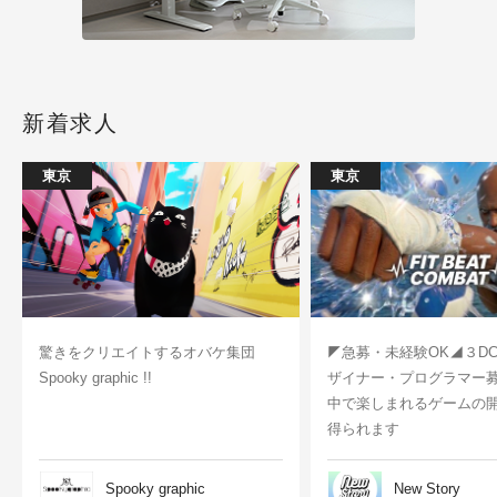
新着求人
東京
東京
驚きをクリエイトするオバケ集団
◤急募・未経験OK◢３D
Spooky graphic !!
ザイナー・プログラマー
中で楽しまれるゲームの
得られます
Spooky graphic
New Story