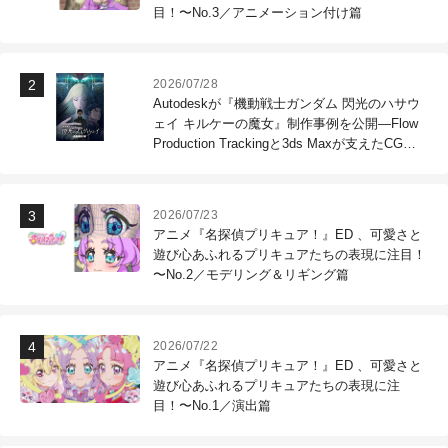
目！〜No.3／アニメーション付け篇
2026/07/28
Autodeskが『機動戦士ガンダム 閃光のハサウ
ェイ キルケーの魔女』制作事例を公開―Flow
Production Trackingと3ds Maxが支えたCG制
作現場
2026/07/23
アニメ『名探偵プリキュア！』ED 、可愛さと
遊び心あふれるプリキュアたちの表現に注目！
〜No.2／モデリング＆リギング篇
2026/07/22
アニメ『名探偵プリキュア！』ED 、可愛さと
遊び心あふれるプリキュアたちの表現に注
目！〜No.1／演出篇