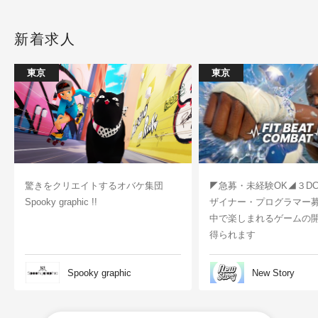
新着求人
東京
東京
驚きをクリエイトするオバケ集団
◤急募・未経験OK◢３D
Spooky graphic !!
ザイナー・プログラマー
中で楽しまれるゲームの
得られます
Spooky graphic
New Story