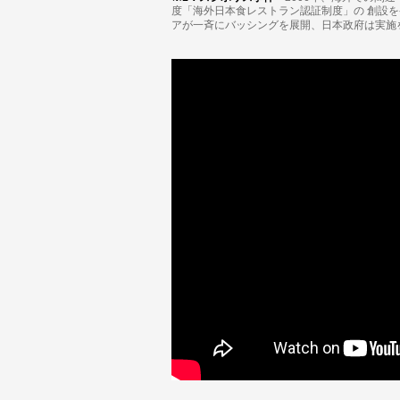
度「海外⽇本⾷レストラン認証制度」の 創設
アが⼀⻫にバッシングを展開、日本政府は実施