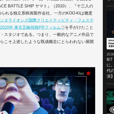
E BATTLE SHIP ヤマト』（2010）、『十三人の
知られる独立系映画製作会社。一方のKOO-KIは幾度
ンヌライオンズ国際クリエイティビティ・フェステ
2020年 東京五輪招致PRフィルム
を手がけたこと
・スタジオである。つまり、一般的なアニメ作品で
らこそ上述したような既成概念にとらわれない展開
2026
8/
に。
代
演