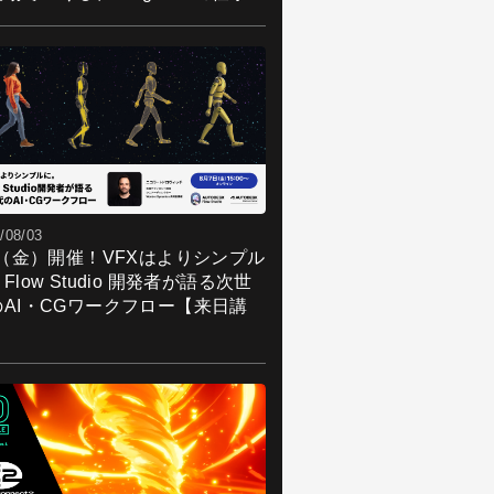
/08/03
7（金）開催！VFXはよりシンプル
Flow Studio 開発者が語る次世
のAI・CGワークフロー【来日講
】