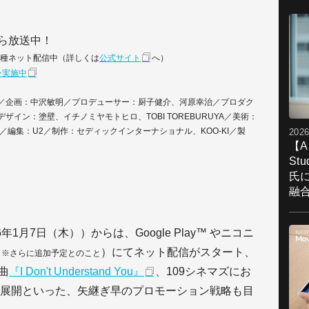
から放送中！
ほか各種ネット配信中（詳しくは
公式サイト
へ）
ン実施中
／企画：中沢敏明／プロデューサー：厨子健介、河原幸治／プロダク
イン：塗壁、イチノミヤモトヒロ、TOBI TOREBURUYA／美術：
編集：U2／制作：セディックインターナショナル、KOO-KI／製
2026
【A
St
氏
融
1月7日（木））からは、Google Play™ やニコニ
（
）にてネット配信がスタート、
※さらに追加予定とのこと
楽曲
『I Don't Understand You』
、109シネマズにお
展開といった、矢継ぎ早のプロモーション戦略も目