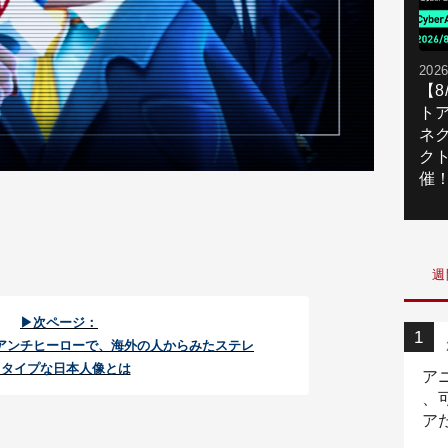
2026
【
ト
ネ
ク
催
週
▶次ページ：
アンチヒーローで、海外の人からみたステレ
オタイプな日本人像とは
ア
、
ア
ニ