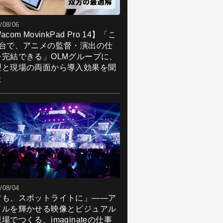
/08/06
acom MovinkPad Pro 14】「こ
1台で、アニメの監督・演出の仕
を完結できる」OLMグループに、
理と現場の両面から導入効果を聞
た
/08/04
君も、スポットライトに」――ア
ドルを輝かせる映像とビジュアル
場でつくる、imaginateの仕事