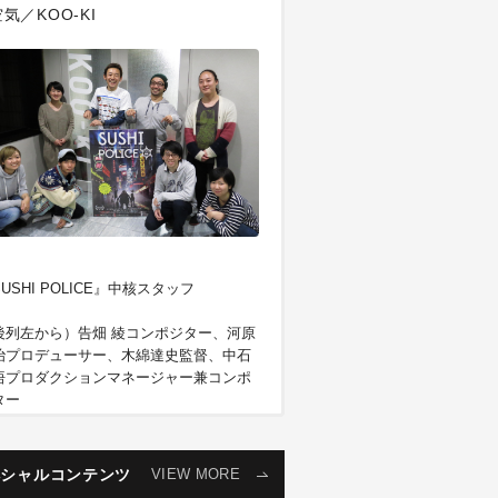
気／KOO-KI
USHI POLICE』中核スタッフ
後列左から）告畑 綾コンポジター、河原
治プロデューサー、木綿達史監督、中石
悟プロダクションマネージャー兼コンポ
ター
前列左から）山内香里デザイナー、阿部
之介コンポジター、川越洋輝プロダクシ
ンアシスタント、小堤 愛プロダクション
ペシャルコンテンツ
VIEW MORE
シスタント