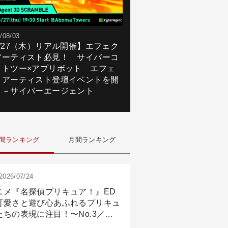
/08/03
8/27（木）リアル開催】エフェク
アーティスト必見！ サイバーコ
クトツー×アプリボット エフェ
トアーティスト登壇イベントを開
！－サイバーエージェント
間ランキング
月間ランキング
2026/07/24
ニメ『名探偵プリキュア！』ED
可愛さと遊び心あふれるプリキュ
たちの表現に注目！〜No.3／ア
メーション付け篇