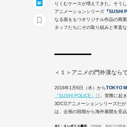
りくむケースが増えてきた。そうし
アニメーションシリーズ
『SUSHI 
なる面をもつオリジナル作品の商業
タッフたちにその取り組みと率直な
＜１＞アニメの門外漢ならで
2016年1月6日（水）から
TOKYO
『SUSHI POLICE』
。実際に起
3DCGアニメーションシリーズだ
は、企画の段階から海外展開を見込
※1：スシポリス事件
2006年、海外での間