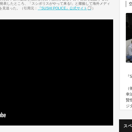
空
を発表したところ、「スシポリスがやって来る!」と揶揄して海外メディ
を見送った。（引用元：
『SUSHI POLICE』公式サイト
）
『S
（
幸
賢
ジ
（
晋
ョ
ス
ア