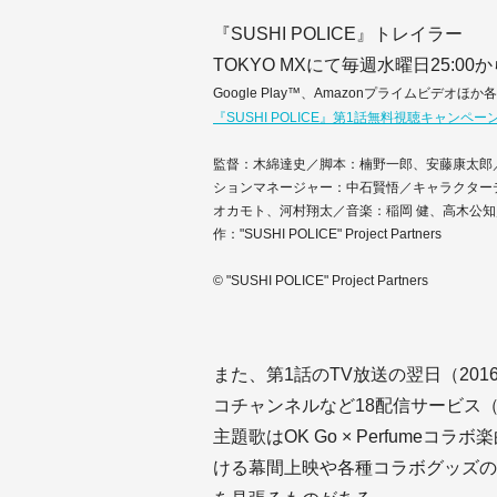
『SUSHI POLICE』トレイラー
TOKYO MXにて毎週水曜日25:00
Google Play™、Amazonプライムビデオ
『SUSHI POLICE』第1話無料視聴キャンペー
監督：木綿達史／脚本：楠野一郎、安藤康太郎
ションマネージャー：中石賢悟／キャラクターデザ
オカモト、河村翔太／音楽：稲岡 健、高木公知／
作："SUSHI POLICE" Project Partners
© "SUSHI POLICE" Project Partners
また、第1話のTV放送の翌日（2016年
コチャンネルなど18配信サービス
主題歌はOK Go × Perfumeコラボ
ける幕間上映や各種コラボグッズの