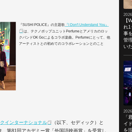
2026
【W
『SUSHI POLICE』の主題歌
『I Don't Understand You』
れ
は、テクノポップユニットPerfumeとアメリカのロッ
事
クバンドOK Goによるコラボ楽曲。Perfumeにとって、他
管
アーティストとの初めてのコラボレーションとのこと
い
2026
「
クインターナショナル
（以下、セディック）と
イ
を現
は、第81回アカデミー賞「外国語映画賞」を受賞し