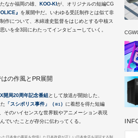
たなか福岡の雄、
KOO-KI
が、オリジナルの短編CG
POLICE』
を展開中だ。いわゆる受託制作とは似て非
制作について、木綿達史監督をはじめとする中核ス
思いを全3回にわたってインタビューしていく。
CGW
はの作風とPR展開
 MX開局20周年記念番組
として放送が開始した、
きた
「スシポリス事件」（
）
に着想を得た短編
※1
が、そのハイセンスな世界観やアニメーション表現
INF
んでいたことが存分に伝わってくる。
違った日本食の蔓延を危惧した⽇本政府が正しい⽇本食店を認証する制