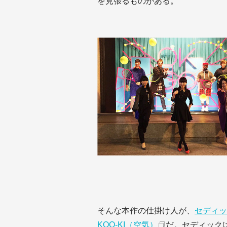
を見張るものがある。
そんな本作の仕掛け人が、
セディッ
KOO-KI（空気）
だ。セディック