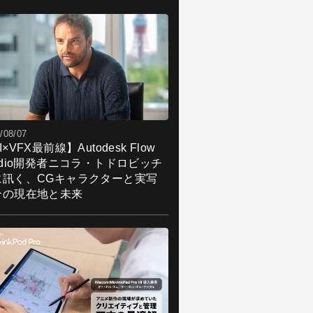
/08/07
I×VFX最前線】Autodesk Flow
udio開発者ニコラ・トドロビッチ
に訊く、CGキャラクターと実写
合の現在地と未来