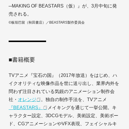
─MAKING OF BEASTARS（仮）』が、3月中旬に発
売される。
©板垣巴留（秋田書店）／BEASTARS製作委員会
■書籍概要
TVアニメ『宝石の国』（2017年放送）をはじめ、ハ
イクオリティな映像作品を世に送り出し、業界内外を
問わず注目されている気鋭のアニメーション制作会
社・
オレンジ
。独自の制作手法を、TVアニメ
『BEASTARS』
メイキングを通じて一挙公開。キ
ャラクター設定、3DCGモデル、美術設定、美術ボー
ド、CGアニメーションやVFX表現、フェイシャルキ