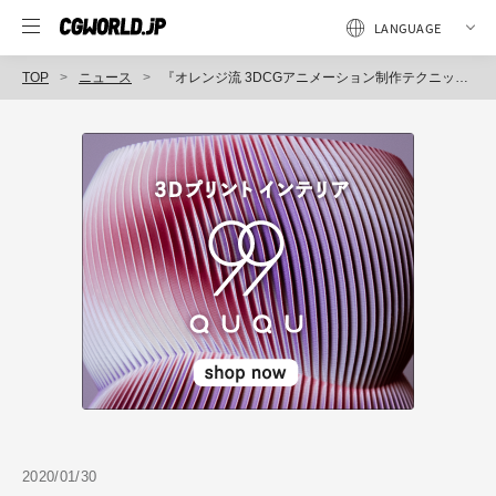
TOP
ニュース
『オレンジ流 3DCGアニメーション制作テクニック─MAKING OF BEASTARS（仮）』発売（ビー・エヌ・エヌ新社）
2020/01/30