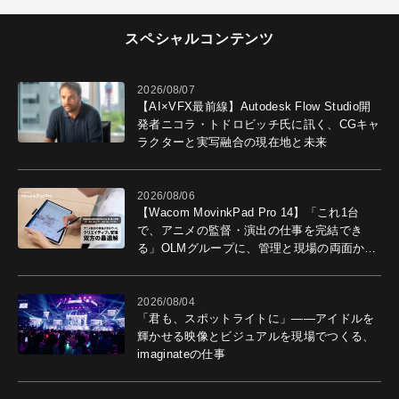
スペシャルコンテンツ
2026/08/07
【AI×VFX最前線】Autodesk Flow Studio開
発者ニコラ・トドロビッチ氏に訊く、CGキャ
ラクターと実写融合の現在地と未来
2026/08/06
【Wacom MovinkPad Pro 14】「これ1台
で、アニメの監督・演出の仕事を完結でき
る」OLMグループに、管理と現場の両面から
導入効果を聞いた
2026/08/04
「君も、スポットライトに」――アイドルを
輝かせる映像とビジュアルを現場でつくる、
imaginateの仕事