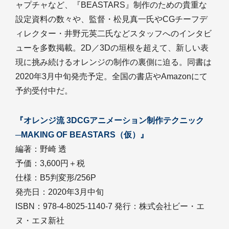
ャプチャなど、『BEASTARS』制作のための貴重な
設定資料の数々や、監督・松見真一氏やCGチーフデ
ィレクター・井野元英二氏などスタッフへのインタビ
ューを多数掲載。2D／3Dの垣根を超えて、新しい表
現に挑み続けるオレンジの制作の裏側に迫る。同書は
2020年3月中旬発売予定。全国の書店やAmazonにて
予約受付中だ。
『オレンジ流 3DCGアニメーション制作テクニック
─MAKING OF BEASTARS（仮）』
編著：野崎 透
予価：3,600円＋税
仕様：B5判変形/256P
発売日：2020年3月中旬
ISBN：978-4-8025-1140-7 発行：株式会社ビー・エ
ヌ・エヌ新社