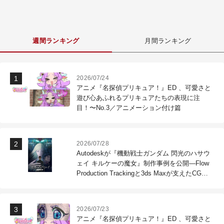
週間ランキング
月間ランキング
2026/07/24
アニメ『名探偵プリキュア！』ED 、可愛さと
遊び心あふれるプリキュアたちの表現に注
目！〜No.3／アニメーション付け篇
2026/07/28
Autodeskが『機動戦士ガンダム 閃光のハサウ
ェイ キルケーの魔女』制作事例を公開―Flow
Production Trackingと3ds Maxが支えたCG制
作現場
2026/07/23
アニメ『名探偵プリキュア！』ED 、可愛さと