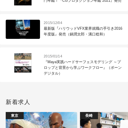
門年鑑！『CGプロダクション年鑑 2021』発売
2015/12/04
最新版『ハリウッドVFX業界就職の手引き2016
年度版』発売（鍋潤太郎・溝口稔和）
2015/01/14
『Maya実践ハードサーフェスモデリング ～プ
ロップと背景から学ぶワークフロー』（ボーン
デジタル）
新着求人
東京
長崎