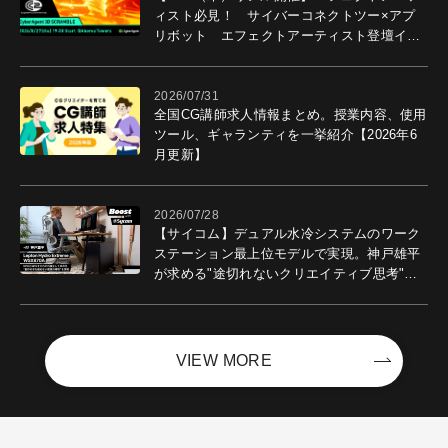
ィスト必見！ サイバーコネクトツー×アプ
リボット エフェクトアーティスト登壇イベ
ントを開催！－サイバーエージェント
2026/07/31
全国CG講師求人情報まとめ。授業内容、使用
ツール、ギャランティを一挙紹介【2026年6
月更新】
2026/07/28
【サイコム】デュアル水冷システムのワーク
ステーション最上位モデルで実現。神戸雄平
が求める"途切れないクリエイティブ思考"｜
Boost with Sycom #05
VIEW MORE