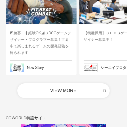
◤急募・未経験OK◢３DCGゲームデ
【積極採用】３ＤＣＧゲ
ザイナー・プログラマー募集！世界
ザイナー募集中！
中で楽しまれるゲームの開発経験を
得られます
New Story
シーエイプロダ
VIEW MORE
CGWORLD特設サイト