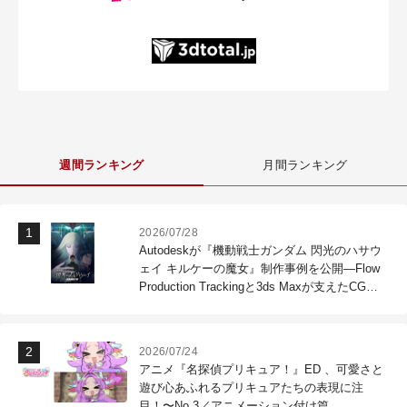
週間ランキング
月間ランキング
2026/07/28
Autodeskが『機動戦士ガンダム 閃光のハサウ
ェイ キルケーの魔女』制作事例を公開―Flow
Production Trackingと3ds Maxが支えたCG制
作現場
2026/07/24
アニメ『名探偵プリキュア！』ED 、可愛さと
遊び心あふれるプリキュアたちの表現に注
目！〜No.3／アニメーション付け篇