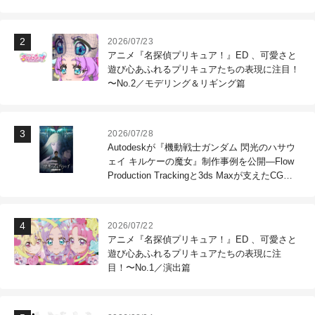
2026/07/23
アニメ『名探偵プリキュア！』ED 、可愛さと
遊び心あふれるプリキュアたちの表現に注目！
〜No.2／モデリング＆リギング篇
2026/07/28
Autodeskが『機動戦士ガンダム 閃光のハサウ
ェイ キルケーの魔女』制作事例を公開―Flow
Production Trackingと3ds Maxが支えたCG制
作現場
2026/07/22
アニメ『名探偵プリキュア！』ED 、可愛さと
遊び心あふれるプリキュアたちの表現に注
目！〜No.1／演出篇