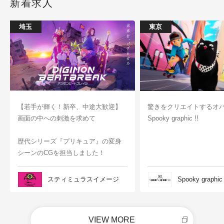
新着求人
埼玉
東京
【若手が輝く！新卒、中途大歓迎】
驚きをクリエイトするオ
画面の中への刺激を求めて
Spooky graphic !!
歴代シリーズ『プリキュア』の変身
シーンのCGを担当しました！
スティミュラスイメージ
Spooky graphic
VIEW MORE