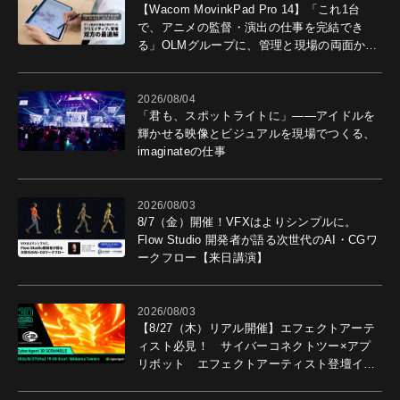
【Wacom MovinkPad Pro 14】「これ1台
で、アニメの監督・演出の仕事を完結でき
る」OLMグループに、管理と現場の両面から
導入効果を聞いた
2026/08/04
「君も、スポットライトに」――アイドルを
輝かせる映像とビジュアルを現場でつくる、
imaginateの仕事
2026/08/03
8/7（金）開催！VFXはよりシンプルに。
Flow Studio 開発者が語る次世代のAI・CGワ
ークフロー【来日講演】
2026/08/03
【8/27（木）リアル開催】エフェクトアーテ
ィスト必見！ サイバーコネクトツー×アプ
リボット エフェクトアーティスト登壇イベ
ントを開催！－サイバーエージェント