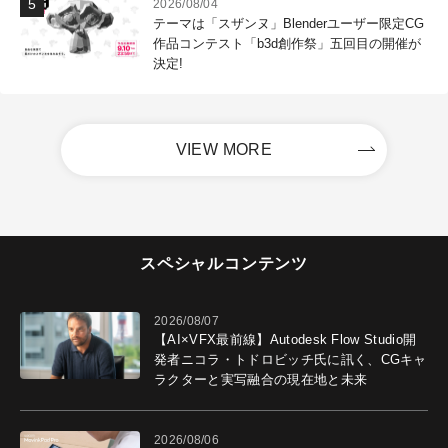
2026/08/04
テーマは「スザンヌ」Blenderユーザー限定CG
作品コンテスト「b3d創作祭」五回目の開催が
決定!
VIEW MORE
スペシャルコンテンツ
2026/08/07
【AI×VFX最前線】Autodesk Flow Studio開
発者ニコラ・トドロビッチ氏に訊く、CGキャ
ラクターと実写融合の現在地と未来
2026/08/06