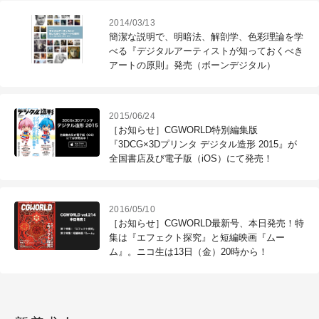
2014/03/13
簡潔な説明で、明暗法、解剖学、色彩理論を学
べる『デジタルアーティストが知っておくべき
アートの原則』発売（ボーンデジタル）
2015/06/24
［お知らせ］CGWORLD特別編集版
『3DCG×3Dプリンタ デジタル造形 2015』が
全国書店及び電子版（iOS）にて発売！
2016/05/10
［お知らせ］CGWORLD最新号、本日発売！特
集は『エフェクト探究』と短編映画『ムー
ム』。ニコ生は13日（金）20時から！