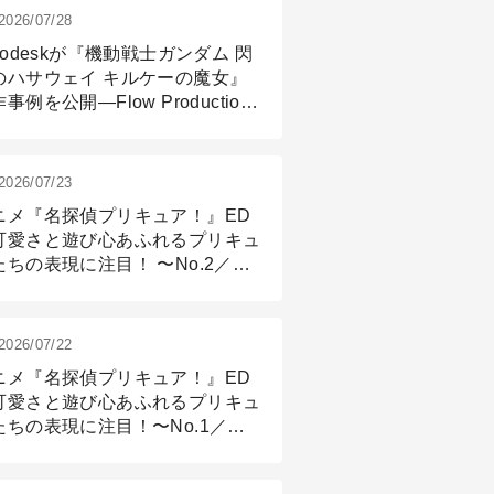
2026/07/28
todeskが『機動戦士ガンダム 閃
のハサウェイ キルケーの魔女』
事例を公開―Flow Production
ackingと3ds Maxが支えたCG制
現場
2026/07/23
ニメ『名探偵プリキュア！』ED
可愛さと遊び心あふれるプリキュ
たちの表現に注目！ 〜No.2／モ
リング＆リギング篇
2026/07/22
ニメ『名探偵プリキュア！』ED
可愛さと遊び心あふれるプリキュ
たちの表現に注目！〜No.1／演
篇