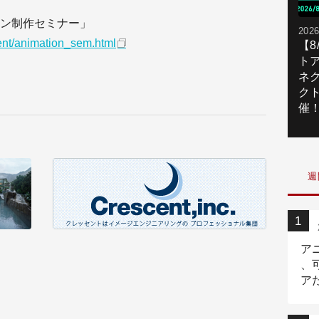
ン制作セミナー」
2026
vent/animation_sem.html
【
ト
ネ
ク
催
週
ア
、
ア
ニ