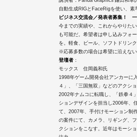
講演者：Panda Graphics 鎌田和幸
自動生成RIGとFaceRigを使い
ビジネス交流会／発表者募集！ 一
今までの実績や、これからやりたい
も可能だ。希望者は申し込みフォー
を。軽食、ビール、ソフトドリンク
※応募多数の場合は希望に沿えない
登壇者
：
モックス 住岡義和氏
1998年ゲーム開発会社アンカー
４」、「三国無双」などのアクショ
2002年ナムコに転職し、「鉄拳
ションデザインを担当し2006年
て、2007年、手付けモーション
の案件にて、カメラ、リギング、フ
クションをこなす。近年はモーショ