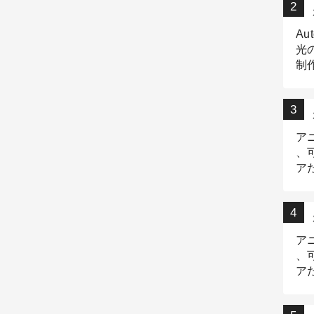
Au
光
制作
Tr
作
ア
、
ア
デ
ア
、
ア
出