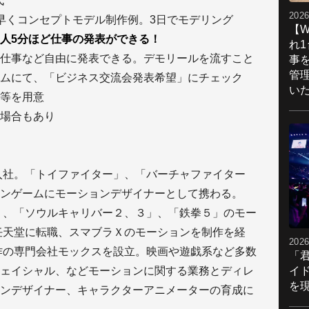
氏
2026
、素早くコンセプトモデル制作例。3日でモデリング
【W
人5分ほど仕事の発表ができる！
れ
仕事など自由に発表できる。デモリールを流すこと
事
管
ムにて、「ビジネス交流会発表希望」にチェック
い
等を用意
場合もあり
に入社。「トイファイター」、「バーチャファイター
ンゲームにモーションデザイナーとして携わる。
４」、「ソウルキャリバー２、３」、「鉄拳５」のモー
、任天堂に転職、スマブラＸのモーションを制作を経
2026
制作の専門会社モックスを設立。映画や遊戯系など多数
「
イ
ェイシャル、などモーションに関する業務とディレ
を現
ンデザイナー、キャラクターアニメーターの育成に