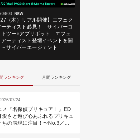
/08/03
NEW
8/27（木）リアル開催】エフェク
アーティスト必見！ サイバーコ
クトツー×アプリボット エフェ
トアーティスト登壇イベントを開
！－サイバーエージェント
間ランキング
月間ランキング
2026/07/24
ニメ『名探偵プリキュア！』ED
可愛さと遊び心あふれるプリキュ
たちの表現に注目！〜No.3／ア
メーション付け篇