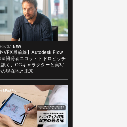
/08/07
NEW
I×VFX最前線】Autodesk Flow
udio開発者ニコラ・トドロビッチ
に訊く、CGキャラクターと実写
合の現在地と未来