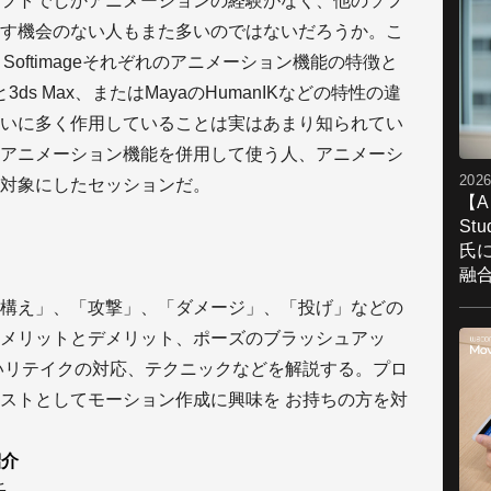
フトでしかアニメーションの経験がなく、他のソフ
す機会のない人もまた多いのではないだろうか。こ
x、Softimageそれぞれのアニメーション機能の特徴と
と3ds Max、またはMayaのHumanIKなどの特性の違
いに多く作用していることは実はあまり知られてい
アニメーション機能を併用して使う人、アニメーシ
2026
対象にしたセッションだ。
【A
St
氏
融
構え」、「攻撃」、「ダメージ」、「投げ」などの
メリットとデメリット、ポーズのブラッシュアッ
いリテイクの対応、テクニックなどを解説する。プロ
ストとしてモーション作成に興味を お持ちの方を対
紹介