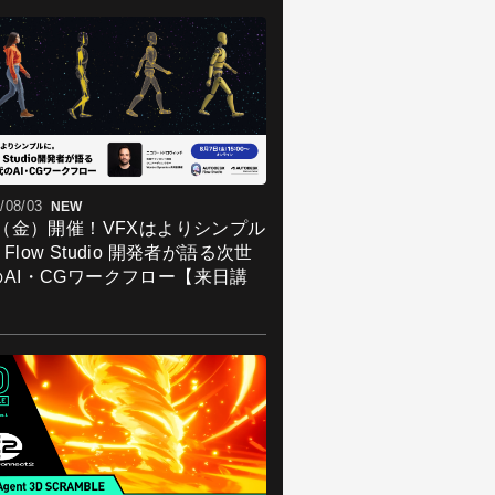
/08/03
NEW
7（金）開催！VFXはよりシンプル
Flow Studio 開発者が語る次世
のAI・CGワークフロー【来日講
】