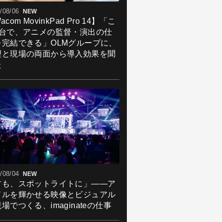
/08/06
NEW
acom MovinkPad Pro 14】「こ
1台で、アニメの監督・演出の仕
を完結できる」OLMグループに、
理と現場の両面から導入効果を聞
た
/08/04
NEW
君も、スポットライトに」――ア
ドルを輝かせる映像とビジュアル
場でつくる、imaginateの仕事