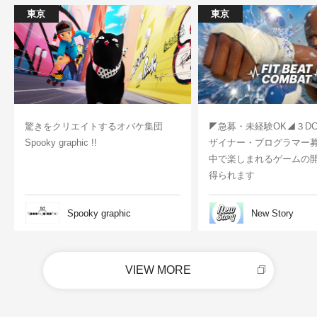
東京
東京
驚きをクリエイトするオバケ集団
◤急募・未経験OK◢３D
Spooky graphic !!
ザイナー・プログラマー
中で楽しまれるゲームの
得られます
Spooky graphic
New Story
VIEW MORE