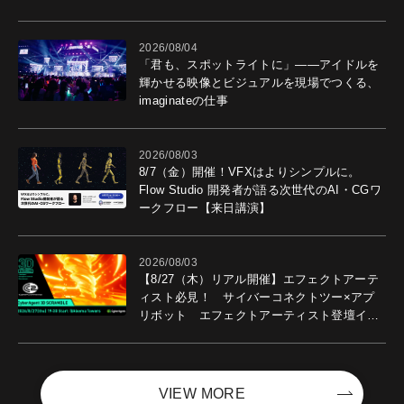
導入効果を聞いた
2026/08/04
「君も、スポットライトに」――アイドルを
輝かせる映像とビジュアルを現場でつくる、
imaginateの仕事
2026/08/03
8/7（金）開催！VFXはよりシンプルに。
Flow Studio 開発者が語る次世代のAI・CGワ
ークフロー【来日講演】
2026/08/03
【8/27（木）リアル開催】エフェクトアーテ
ィスト必見！ サイバーコネクトツー×アプ
リボット エフェクトアーティスト登壇イベ
ントを開催！－サイバーエージェント
VIEW MORE