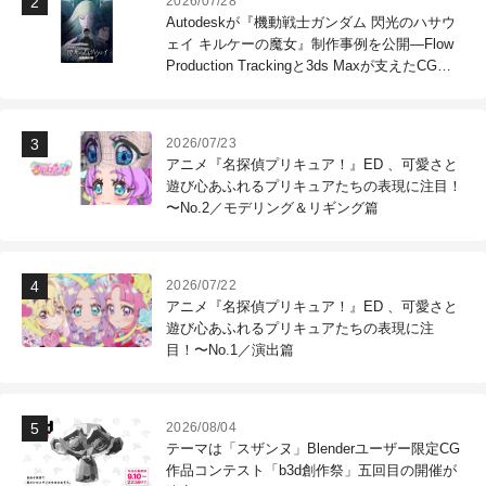
2026/07/28
Autodeskが『機動戦士ガンダム 閃光のハサウ
ェイ キルケーの魔女』制作事例を公開―Flow
Production Trackingと3ds Maxが支えたCG制
作現場
2026/07/23
アニメ『名探偵プリキュア！』ED 、可愛さと
遊び心あふれるプリキュアたちの表現に注目！
〜No.2／モデリング＆リギング篇
2026/07/22
アニメ『名探偵プリキュア！』ED 、可愛さと
遊び心あふれるプリキュアたちの表現に注
目！〜No.1／演出篇
2026/08/04
テーマは「スザンヌ」Blenderユーザー限定CG
作品コンテスト「b3d創作祭」五回目の開催が