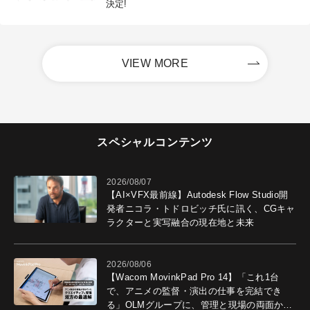
決定!
VIEW MORE
スペシャルコンテンツ
2026/08/07
【AI×VFX最前線】Autodesk Flow Studio開
発者ニコラ・トドロビッチ氏に訊く、CGキャ
ラクターと実写融合の現在地と未来
2026/08/06
【Wacom MovinkPad Pro 14】「これ1台
で、アニメの監督・演出の仕事を完結でき
る」OLMグループに、管理と現場の両面から