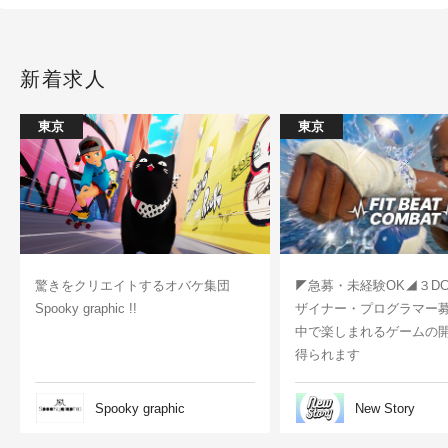
新着求人
東京
東京
驚きをクリエイトするオバケ集団
◤急募・未経験OK◢３D
Spooky graphic !!
ザイナー・プログラマー
中で楽しまれるゲームの
得られます
Spooky graphic
New Story