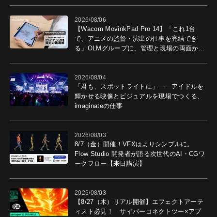
2026/08/06
【Wacom MovinkPad Pro 14】「これ1台
で、アニメの監督・演出の仕事を完結でき
る」OLMグループに、管理と現場の両面から
導入効果を聞いた
2026/08/04
「君も、スポットライトに」――アイドルを
輝かせる映像とビジュアルを現場でつくる、
imaginateの仕事
2026/08/03
8/7（金）開催！VFXはよりシンプルに。
Flow Studio 開発者が語る次世代のAI・CGワ
ークフロー【来日講演】
2026/08/03
【8/27（木）リアル開催】エフェクトアーテ
ィスト必見！ サイバーコネクトツー×アプ