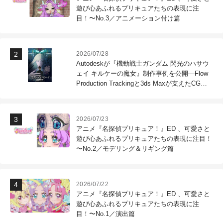
遊び心あふれるプリキュアたちの表現に注
目！〜No.3／アニメーション付け篇
2026/07/28
Autodeskが『機動戦士ガンダム 閃光のハサウ
ェイ キルケーの魔女』制作事例を公開―Flow
Production Trackingと3ds Maxが支えたCG制
作現場
2026/07/23
アニメ『名探偵プリキュア！』ED 、可愛さと
遊び心あふれるプリキュアたちの表現に注目！
〜No.2／モデリング＆リギング篇
2026/07/22
アニメ『名探偵プリキュア！』ED 、可愛さと
遊び心あふれるプリキュアたちの表現に注
目！〜No.1／演出篇