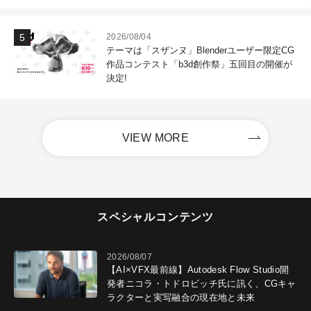
2026/08/04
テーマは「スザンヌ」Blenderユーザー限定CG
作品コンテスト「b3d創作祭」五回目の開催が
決定!
VIEW MORE
スペシャルコンテンツ
2026/08/07
【AI×VFX最前線】Autodesk Flow Studio開
発者ニコラ・トドロビッチ氏に訊く、CGキャ
ラクターと実写融合の現在地と未来