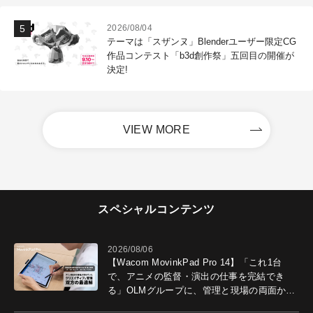
2026/08/04
テーマは「スザンヌ」Blenderユーザー限定CG
作品コンテスト「b3d創作祭」五回目の開催が
決定!
VIEW MORE
スペシャルコンテンツ
2026/08/06
【Wacom MovinkPad Pro 14】「これ1台
で、アニメの監督・演出の仕事を完結でき
る」OLMグループに、管理と現場の両面から
導入効果を聞いた