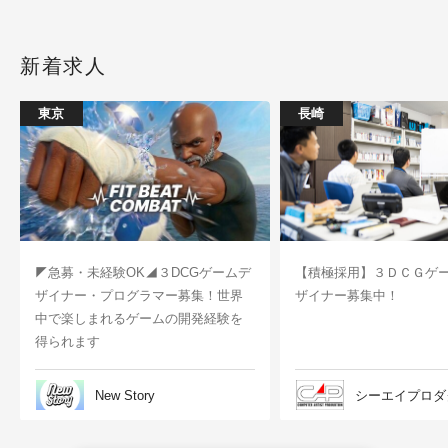
新着求人
東京
長崎
◤急募・未経験OK◢３DCGゲームデ
【積極採用】３ＤＣＧゲ
ザイナー・プログラマー募集！世界
ザイナー募集中！
中で楽しまれるゲームの開発経験を
得られます
New Story
シーエイプロダ