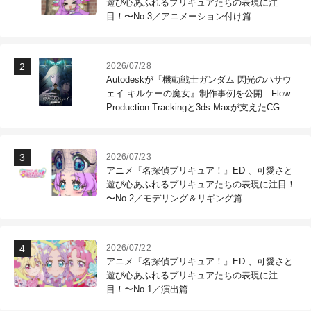
遊び心あふれるプリキュアたちの表現に注
目！〜No.3／アニメーション付け篇
2026/07/28
Autodeskが『機動戦士ガンダム 閃光のハサウ
ェイ キルケーの魔女』制作事例を公開―Flow
Production Trackingと3ds Maxが支えたCG制
作現場
2026/07/23
アニメ『名探偵プリキュア！』ED 、可愛さと
遊び心あふれるプリキュアたちの表現に注目！
〜No.2／モデリング＆リギング篇
2026/07/22
アニメ『名探偵プリキュア！』ED 、可愛さと
遊び心あふれるプリキュアたちの表現に注
目！〜No.1／演出篇