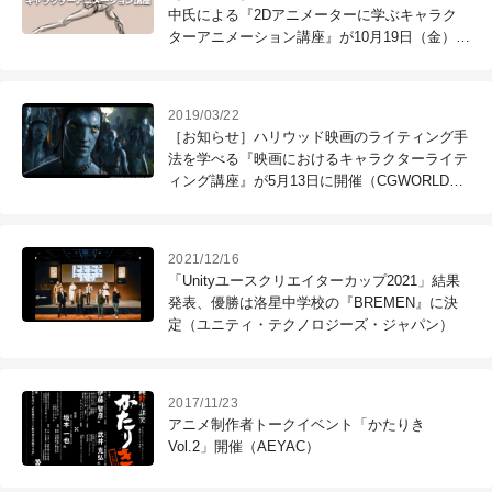
中氏による『2Dアニメーターに学ぶキャラク
ターアニメーション講座』が10月19日（金）に
開催（CGWORLD +ONE Knowldege）
2019/03/22
［お知らせ］ハリウッド映画のライティング手
法を学べる『映画におけるキャラクターライテ
ィング講座』が5月13日に開催（CGWORLD
+ONE Knowldege）
2021/12/16
「Unityユースクリエイターカップ2021」結果
発表、優勝は洛星中学校の『BREMEN』に決
定（ユニティ・テクノロジーズ・ジャパン）
2017/11/23
アニメ制作者トークイベント「かたりき
Vol.2」開催（AEYAC）