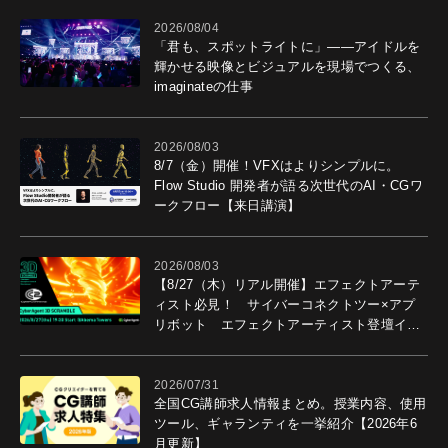
2026/08/04
「君も、スポットライトに」――アイドルを
輝かせる映像とビジュアルを現場でつくる、
imaginateの仕事
2026/08/03
8/7（金）開催！VFXはよりシンプルに。
Flow Studio 開発者が語る次世代のAI・CGワ
ークフロー【来日講演】
2026/08/03
【8/27（木）リアル開催】エフェクトアーテ
ィスト必見！ サイバーコネクトツー×アプ
リボット エフェクトアーティスト登壇イベ
ントを開催！－サイバーエージェント
2026/07/31
全国CG講師求人情報まとめ。授業内容、使用
ツール、ギャランティを一挙紹介【2026年6
月更新】