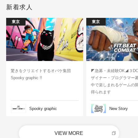
新着求人
東京
東京
驚きをクリエイトするオバケ集団
◤急募・未経験OK◢３D
Spooky graphic !!
ザイナー・プログラマー
中で楽しまれるゲームの
得られます
Spooky graphic
New Story
VIEW MORE