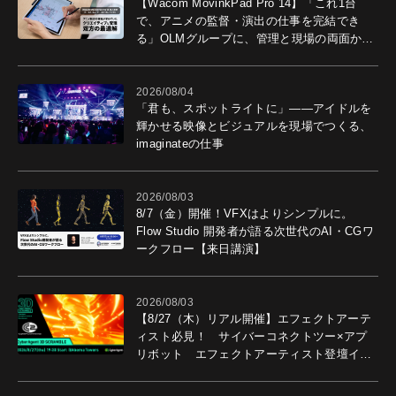
【Wacom MovinkPad Pro 14】「これ1台
で、アニメの監督・演出の仕事を完結でき
る」OLMグループに、管理と現場の両面から
導入効果を聞いた
2026/08/04
「君も、スポットライトに」――アイドルを
輝かせる映像とビジュアルを現場でつくる、
imaginateの仕事
2026/08/03
8/7（金）開催！VFXはよりシンプルに。
Flow Studio 開発者が語る次世代のAI・CGワ
ークフロー【来日講演】
2026/08/03
【8/27（木）リアル開催】エフェクトアーテ
ィスト必見！ サイバーコネクトツー×アプ
リボット エフェクトアーティスト登壇イベ
ントを開催！－サイバーエージェント