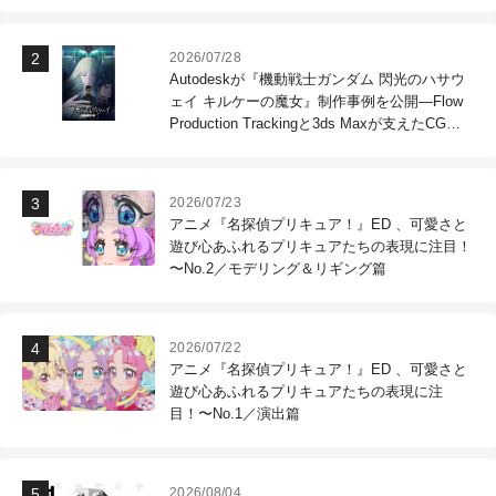
2026/07/28
Autodeskが『機動戦士ガンダム 閃光のハサウ
ェイ キルケーの魔女』制作事例を公開―Flow
Production Trackingと3ds Maxが支えたCG制
作現場
2026/07/23
アニメ『名探偵プリキュア！』ED 、可愛さと
遊び心あふれるプリキュアたちの表現に注目！
〜No.2／モデリング＆リギング篇
2026/07/22
アニメ『名探偵プリキュア！』ED 、可愛さと
遊び心あふれるプリキュアたちの表現に注
目！〜No.1／演出篇
2026/08/04