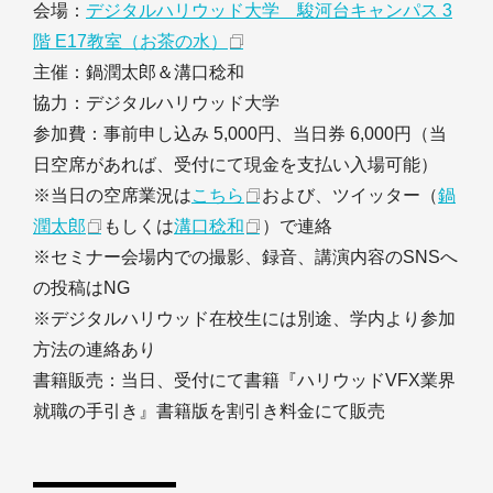
会場：
デジタルハリウッド大学 駿河台キャンパス 3
階 E17教室（お茶の水）
主催：鍋潤太郎＆溝口稔和
協力：デジタルハリウッド大学
参加費：事前申し込み 5,000円、当日券 6,000円（当
日空席があれば、受付にて現金を支払い入場可能）
※当日の空席業況は
こちら
および、ツイッター（
鍋
潤太郎
もしくは
溝口稔和
）で連絡
※セミナー会場内での撮影、録音、講演内容のSNSへ
の投稿はNG
※デジタルハリウッド在校生には別途、学内より参加
方法の連絡あり
書籍販売：当日、受付にて書籍『ハリウッドVFX業界
就職の手引き』書籍版を割引き料金にて販売