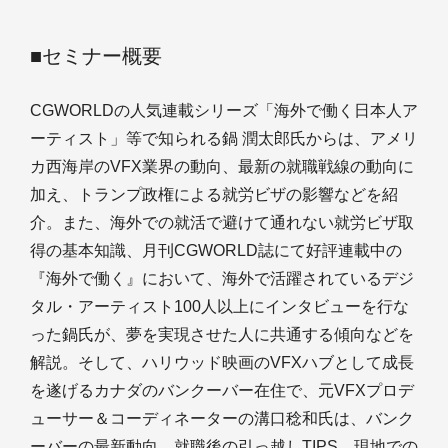
■セミナー概要
CGWORLDの人気連載シリーズ「海外で働く日本人ア
ーティスト」等で知られる鍋 潤太郎氏からは、アメリ
カ西海岸のVFX業界の動向、最新の就職戦線の動向に
加え、トランプ政権による就労ビザの影響などを紹
介。また、海外での就活で避けて通れない就労ビザ取
得の基本知識、月刊CGWORLD誌にて好評連載中の
『海外で働く』において、海外で活躍されているデジ
タル・アーティスト100人以上にインタビューを行な
った鍋氏が、夢を実現させた人に共通する傾向などを
解説。そして、ハリウッド映画のVFXハブとして成長
を遂げるカナダのバンクーバー在住で、元VFXプロデ
ューサー＆コーディネーターの溝口稔和氏は、バンク
ーバーの最新動向、就職後の引っ越しTIPS、現地での