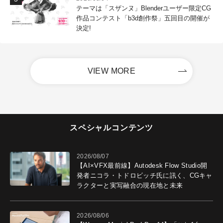
テーマは「スザンヌ」Blenderユーザー限定CG
作品コンテスト「b3d創作祭」五回目の開催が
決定!
VIEW MORE
スペシャルコンテンツ
2026/08/07
【AI×VFX最前線】Autodesk Flow Studio開
発者ニコラ・トドロビッチ氏に訊く、CGキャ
ラクターと実写融合の現在地と未来
2026/08/06