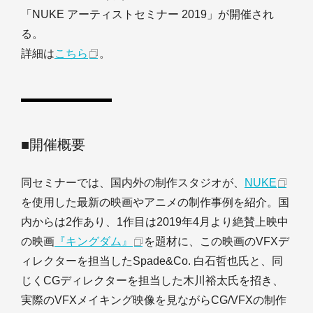
「NUKE アーティストセミナー 2019」が開催され
る。
詳細は
こちら
。
■開催概要
同セミナーでは、国内外の制作スタジオが、
NUKE
を使用した最新の映画やアニメの制作事例を紹介。国
内からは2作あり、1作目は2019年4月より絶賛上映中
の映画
『キングダム』
を題材に、この映画のVFXデ
ィレクターを担当したSpade&Co. 白石哲也氏と、同
じくCGディレクターを担当した木川裕太氏を招き、
実際のVFXメイキング映像を見ながらCG/VFXの制作