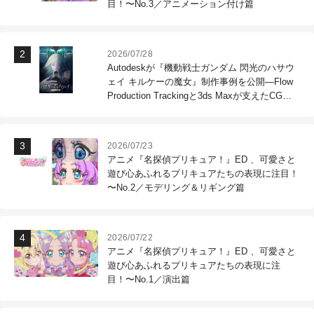
目！〜No.3／アニメーション付け篇
2026/07/28
Autodeskが『機動戦士ガンダム 閃光のハサウ
ェイ キルケーの魔女』制作事例を公開―Flow
Production Trackingと3ds Maxが支えたCG制
作現場
2026/07/23
アニメ『名探偵プリキュア！』ED 、可愛さと
遊び心あふれるプリキュアたちの表現に注目！
〜No.2／モデリング＆リギング篇
2026/07/22
アニメ『名探偵プリキュア！』ED 、可愛さと
遊び心あふれるプリキュアたちの表現に注
目！〜No.1／演出篇