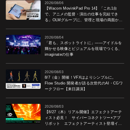
2026/08/06
【Wacom MovinkPad Pro 14】「これ1台
で、アニメの監督・演出の仕事を完結でき
る」OLMグループに、管理と現場の両面から
導入効果を聞いた
2026/08/04
「君も、スポットライトに」――アイドルを
輝かせる映像とビジュアルを現場でつくる、
imaginateの仕事
2026/08/03
8/7（金）開催！VFXはよりシンプルに。
Flow Studio 開発者が語る次世代のAI・CGワ
ークフロー【来日講演】
2026/08/03
【8/27（木）リアル開催】エフェクトアーテ
ィスト必見！ サイバーコネクトツー×アプ
リボット エフェクトアーティスト登壇イベ
ントを開催！－サイバーエージェント