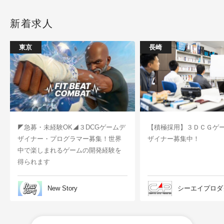
新着求人
東京
長崎
◤急募・未経験OK◢３DCGゲームデ
【積極採用】３ＤＣＧゲ
ザイナー・プログラマー募集！世界
ザイナー募集中！
中で楽しまれるゲームの開発経験を
得られます
New Story
シーエイプロダ