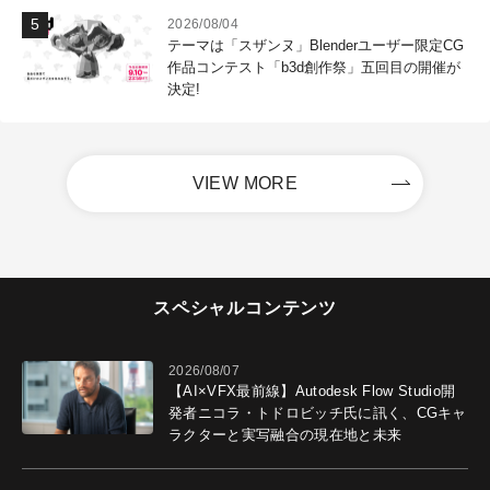
2026/08/04
テーマは「スザンヌ」Blenderユーザー限定CG
作品コンテスト「b3d創作祭」五回目の開催が
決定!
VIEW MORE
スペシャルコンテンツ
2026/08/07
【AI×VFX最前線】Autodesk Flow Studio開
発者ニコラ・トドロビッチ氏に訊く、CGキャ
ラクターと実写融合の現在地と未来