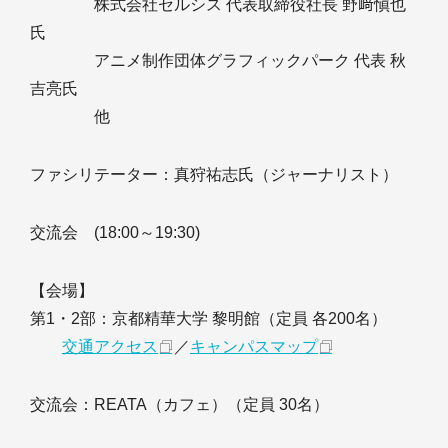
株式会社セルシス 代表取締役社長 野﨑愼也
氏
アニメ制作団体グラフィックパーク 代表 秋
吉亮氏
他
ファシリテーター：真狩祐志氏（ジャーナリスト）
交流会 (18:00～19:30)
【会場】
第1・2部：京都精華大学 黎明館（定員 各200名）
交通アクセス
／
キャンパスマップ
交流会：REATA（カフェ）（定員 30名）