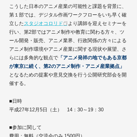
こうした日本のアニメ産業の可能性と課題を背景に、
第１部では、デジタル作画ワークフローをいち早く確
立した
スタジオコロリド
より講師を迎えセミナーを
行い、第2部ではアニメ制作や教育に関わる方々、ツ
ール開発・販売、アニメ業界、行政関係の方々による
アニメ制作環境やアニメ産業に関する現状や展望、さ
らには多角的な観点で
「アニメ発祥の地でもある京都
が東京に続く、第2のアニメ制作・アニメ産業拠点」
となるための提案や意見交換を行う公開研究部会を開
催する。
■日時
平成27年12月5日（土） 14：30～19：30
■参加に関して
費用：無料（交流会のみ 1500円）