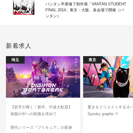
バンタン卒業修了制作展「VANTAN STUDENT
FINAL 2014」東京・大阪、各会場で開催（バ
ンタン）
新着求人
埼玉
東京
【若手が輝く！新卒、中途大歓迎】
驚きをクリエイトするオ
画面の中への刺激を求めて
Spooky graphic !!
歴代シリーズ『プリキュア』の変身