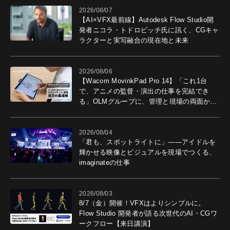
2026/08/07
【AI×VFX最前線】Autodesk Flow Studio開
発者ニコラ・トドロビッチ氏に訊く、CGキャ
ラクターと実写融合の現在地と未来
2026/08/06
【Wacom MovinkPad Pro 14】「これ1台
で、アニメの監督・演出の仕事を完結でき
る」OLMグループに、管理と現場の両面から
導入効果を聞いた
2026/08/04
「君も、スポットライトに」――アイドルを
輝かせる映像とビジュアルを現場でつくる、
imaginateの仕事
2026/08/03
8/7（金）開催！VFXはよりシンプルに。
Flow Studio 開発者が語る次世代のAI・CGワ
ークフロー【来日講演】