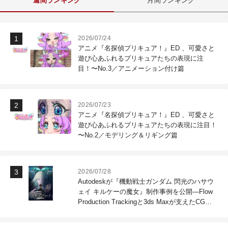
週間ランキング
月間ランキング
2026/07/24
アニメ『名探偵プリキュア！』ED 、可愛さと
遊び心あふれるプリキュアたちの表現に注
目！〜No.3／アニメーション付け篇
2026/07/23
アニメ『名探偵プリキュア！』ED 、可愛さと
遊び心あふれるプリキュアたちの表現に注目！
〜No.2／モデリング＆リギング篇
2026/07/28
Autodeskが『機動戦士ガンダム 閃光のハサウ
ェイ キルケーの魔女』制作事例を公開―Flow
Production Trackingと3ds Maxが支えたCG制
作現場