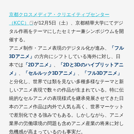
京都クロスメディア・クリエイティブセンター
（KCC）
が12月5日（土）、京都精華大学にてデジ
タル作画をテーマにしたセミナー兼シンポジウムを開
催する。
アニメ制作・アニメ表現のデジタル化が進み、
「フル
3Dアニメ」
の方向にシフトしている海外に対し、日
本では
「2Dアニメ」
、
「2Dと3Dのハイブリットアニ
メ」
、
「セルルック3Dアニメ」
、
「フル3Dアニメ」
と分化し、世界では類を見ない多種多様なテーマと新
しいアニメ表現で数々の作品が生まれている。特に伝
統的なセルアニメの表現様式を継承発展させてきた日
本のアニメ作品は内外で人気も高く、世界マーケット
で差別化できる強みでもある。しかしながら、アニメ
業界の労働環境の問題も含めアニメ産業の将来に対し
危機感が高まっているのも事実だ。