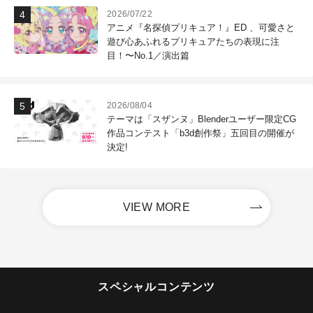
2026/07/22
アニメ『名探偵プリキュア！』ED 、可愛さと
遊び心あふれるプリキュアたちの表現に注
目！〜No.1／演出篇
2026/08/04
テーマは「スザンヌ」Blenderユーザー限定CG
作品コンテスト「b3d創作祭」五回目の開催が
決定!
VIEW MORE
スペシャルコンテンツ