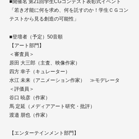
■開催名 第21回学生CGコンテスト表彰式イベント
「若き才能に何を求め、何を託すのか！学生ＣＧコン
テストから見る創造の可能性」
■登壇者（予定）50音順
【アート部門】
＜審査員＞
原田 大三郎（主査、映像作家）
四方 幸子（キュレーター）
水江 未来（アニメーション作家） ≫モデレータ
＜評価員＞
谷口 暁彦（作家）
馬 定延（メディアアート研究・批評）
渡邉 朋也（作家）
【エンターテインメント部門】