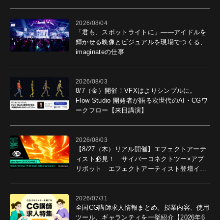
導入効果を聞いた
2026/08/04
「君も、スポットライトに」――アイドルを
輝かせる映像とビジュアルを現場でつくる、
imaginateの仕事
2026/08/03
8/7（金）開催！VFXはよりシンプルに。
Flow Studio 開発者が語る次世代のAI・CGワ
ークフロー【来日講演】
2026/08/03
【8/27（木）リアル開催】エフェクトアーテ
ィスト必見！ サイバーコネクトツー×アプ
リボット エフェクトアーティスト登壇イベ
ントを開催！－サイバーエージェント
2026/07/31
全国CG講師求人情報まとめ。授業内容、使用
ツール、ギャランティを一挙紹介【2026年6