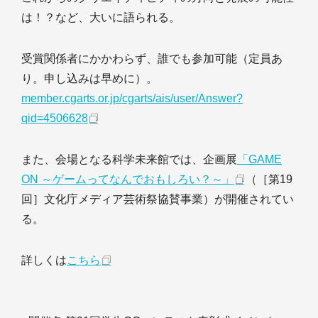
は！？など、大いに語られる。
受賞関係者にかかわらず、誰でも参加可能（定員あ
り。申し込みは早めに）。
member.cgarts.or.jp/cgarts/ais/user/Answer?
qid=4506628
また、会場となる科学未来館では、企画展
「GAME
ON ～ゲームってなんでおもしろい？～」
（［第19
回］文化庁メディア芸術祭協賛事業）が開催されてい
る。
詳しくは
こちら