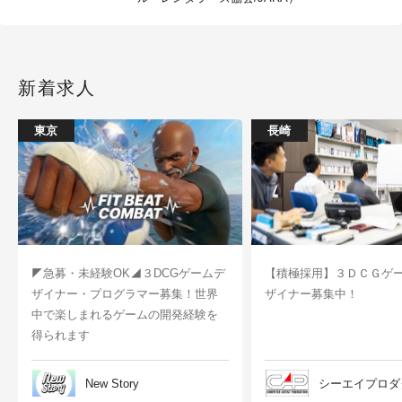
新着求人
東京
長崎
◤急募・未経験OK◢３DCGゲームデ
【積極採用】３ＤＣＧゲ
ザイナー・プログラマー募集！世界
ザイナー募集中！
中で楽しまれるゲームの開発経験を
得られます
New Story
シーエイプロダ