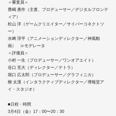
＜審査員＞
豊嶋 勇作（主査、プロデューサー／デジタルフロンテ
ィア）
松山 洋（ゲームクリエイター／サイバーコネクトツ
ー）
水﨑 淳平（アニメーションディレクター／神風動
画） ≫モデレータ
＜評価員＞
小村 一生（プロデューサー／ワンオアエイト）
谷口 充大（ディレクター／テトラ）
堀口 広太郎（プロデューサー／グラフィニカ）
柳 太漢（インタラクティブディレクター／博報堂ア
イ・スタジオ）
■日程・時間
3月4日（金）17：00〜20：30