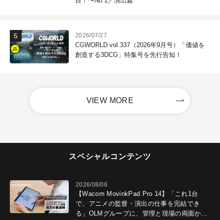
目！〜No.1／演出篇
2026/07/27
CGWORLD vol.337（2026年9月号）「価値を
創造する3DCG」特集号を先行告知！
VIEW MORE
スペシャルコンテンツ
2026/08/06
【Wacom MovinkPad Pro 14】「これ1台
で、アニメの監督・演出の仕事を完結でき
る」OLMグループに、管理と現場の両面から