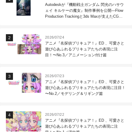
Autodeskが『機動戦士ガンダム 閃光のハサウ
ェイ キルケーの魔女』制作事例を公開―Flow
Production Trackingと3ds Maxが支えたCG制
作現場
2026/07/24
アニメ『名探偵プリキュア！』ED 、可愛さと
遊び心あふれるプリキュアたちの表現に注
目！〜No.3／アニメーション付け篇
2026/07/23
アニメ『名探偵プリキュア！』ED 、可愛さと
遊び心あふれるプリキュアたちの表現に注目！
〜No.2／モデリング＆リギング篇
2026/07/22
アニメ『名探偵プリキュア！』ED 、可愛さと
遊び心あふれるプリキュアたちの表現に注