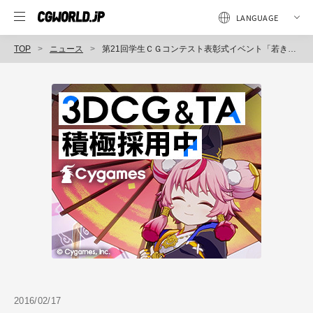
TOP
ニュース
第21回学生ＣＧコンテスト表彰式イベント「若き才能に何を求め、何を託すのか！ 学生ＣＧコンテストから見る創造の可能性」が3月4日（金）に開催（CG-ARTS協会）
2016/02/17