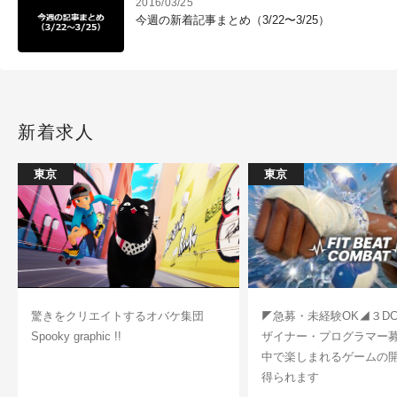
2016/03/25
今週の新着記事まとめ（3/22〜3/25）
新着求人
東京
東京
驚きをクリエイトするオバケ集団
◤急募・未経験OK◢３D
Spooky graphic !!
ザイナー・プログラマー
中で楽しまれるゲームの
得られます