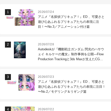
2026/07/24
アニメ『名探偵プリキュア！』ED 、可愛さと
遊び心あふれるプリキュアたちの表現に注
目！〜No.3／アニメーション付け篇
2026/07/28
Autodeskが『機動戦士ガンダム 閃光のハサウ
ェイ キルケーの魔女』制作事例を公開―Flow
Production Trackingと3ds Maxが支えたCG制
作現場
2026/07/23
アニメ『名探偵プリキュア！』ED 、可愛さと
遊び心あふれるプリキュアたちの表現に注目！
〜No.2／モデリング＆リギング篇
2026/07/22