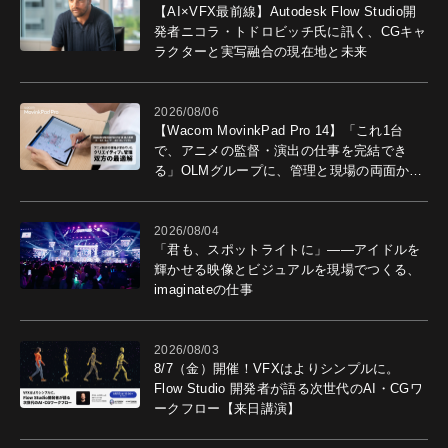
【AI×VFX最前線】Autodesk Flow Studio開
発者ニコラ・トドロビッチ氏に訊く、CGキャ
ラクターと実写融合の現在地と未来
2026/08/06
【Wacom MovinkPad Pro 14】「これ1台
で、アニメの監督・演出の仕事を完結でき
る」OLMグループに、管理と現場の両面から
導入効果を聞いた
2026/08/04
「君も、スポットライトに」――アイドルを
輝かせる映像とビジュアルを現場でつくる、
imaginateの仕事
2026/08/03
8/7（金）開催！VFXはよりシンプルに。
Flow Studio 開発者が語る次世代のAI・CGワ
ークフロー【来日講演】