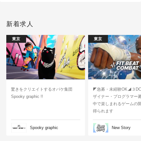
新着求人
東京
東京
驚きをクリエイトするオバケ集団
◤急募・未経験OK◢３D
Spooky graphic !!
ザイナー・プログラマー
中で楽しまれるゲームの
得られます
Spooky graphic
New Story