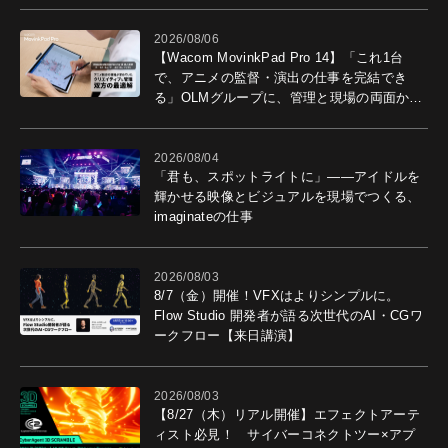
2026/08/06
【Wacom MovinkPad Pro 14】「これ1台
で、アニメの監督・演出の仕事を完結でき
る」OLMグループに、管理と現場の両面から
導入効果を聞いた
2026/08/04
「君も、スポットライトに」――アイドルを
輝かせる映像とビジュアルを現場でつくる、
imaginateの仕事
2026/08/03
8/7（金）開催！VFXはよりシンプルに。
Flow Studio 開発者が語る次世代のAI・CGワ
ークフロー【来日講演】
2026/08/03
【8/27（木）リアル開催】エフェクトアーテ
ィスト必見！ サイバーコネクトツー×アプ