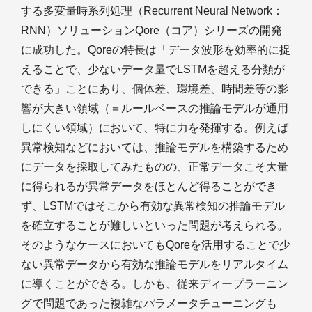
する多変量時系列処理（Recurrent Neural Network：
RNN）ソリューションQore（コア）シリーズの開発
に成功した。Qoreの特長は「データ波形を効率的に捉
えることで、少ないデータ量でLSTMを超える分類が
できる」ことにあり、個体差、環境差、時間差等の影
響が大きい領域（＝ルールベースの推論モデルが通用
しにくい領域）において、特に力を発揮する。例えば
異常検知などにおいては、推論モデルを構築するため
にデータを採取してみたものの、正常データこそ大量
に得られるが異常データをほとんど得ることができ
ず、LSTMではそこから有効な異常検知の推論モデル
を確立することが難しいといった問題が考えられる。
そのようなケースにおいてもQoreを活用することで少
ない異常データから有効な推論モデルをリアルタイム
に導くことができる。しかも、従来ディープラーニン
グで問題であった複雑なパラメータチューニングも