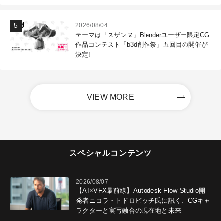
2026/08/04
テーマは「スザンヌ」Blenderユーザー限定CG
作品コンテスト「b3d創作祭」五回目の開催が
決定!
VIEW MORE
スペシャルコンテンツ
2026/08/07
【AI×VFX最前線】Autodesk Flow Studio開
発者ニコラ・トドロビッチ氏に訊く、CGキャ
ラクターと実写融合の現在地と未来