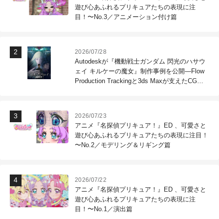
遊び心あふれるプリキュアたちの表現に注
目！〜No.3／アニメーション付け篇
2026/07/28
Autodeskが『機動戦士ガンダム 閃光のハサウ
ェイ キルケーの魔女』制作事例を公開―Flow
Production Trackingと3ds Maxが支えたCG制
作現場
2026/07/23
アニメ『名探偵プリキュア！』ED 、可愛さと
遊び心あふれるプリキュアたちの表現に注目！
〜No.2／モデリング＆リギング篇
2026/07/22
アニメ『名探偵プリキュア！』ED 、可愛さと
遊び心あふれるプリキュアたちの表現に注
目！〜No.1／演出篇