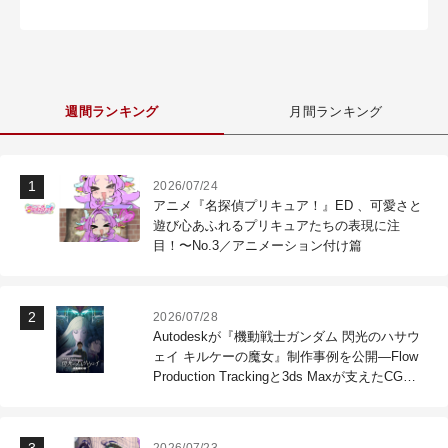
週間ランキング
月間ランキング
2026/07/24
アニメ『名探偵プリキュア！』ED 、可愛さと
遊び心あふれるプリキュアたちの表現に注
目！〜No.3／アニメーション付け篇
2026/07/28
Autodeskが『機動戦士ガンダム 閃光のハサウ
ェイ キルケーの魔女』制作事例を公開―Flow
Production Trackingと3ds Maxが支えたCG制
作現場
2026/07/23