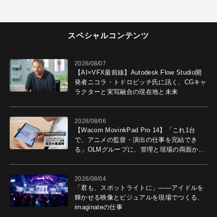
スペシャルコンテンツ
2026/08/07
【AI×VFX最前線】Autodesk Flow Studio開
発者ニコラ・トドロビッチ氏に訊く、CGキャ
ラクターと実写融合の現在地と未来
2026/08/06
【Wacom MovinkPad Pro 14】「これ1台
で、アニメの監督・演出の仕事を完結でき
る」OLMグループに、管理と現場の両面から
導入効果を聞いた
2026/08/04
「君も、スポットライトに」――アイドルを
輝かせる映像とビジュアルを現場でつくる、
imaginateの仕事