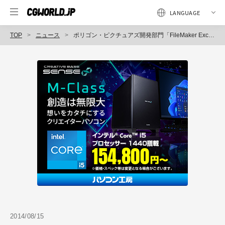
TOP
ニュース
ポリゴン・ピクチュアズ開発部門「FileMaker Excellence Awardfor Developmentof the Year」受賞（ポリゴン・ピクチュアズ）
2014/08/15