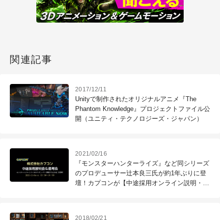
関連記事
2017/12/11
Unityで制作されたオリジナルアニメ『The
Phantom Knowledge』プロジェクトファイル公
開（ユニティ・テクノロジーズ・ジャパン）
2021/02/16
『モンスターハンターライズ』など同シリーズ
のプロデューサー辻本良三氏が約1年ぶりに登
壇！カプコンが【中途採用オンライン説明・面
接会】を開催（クリーク･アンド･リバー社）
2018/02/21