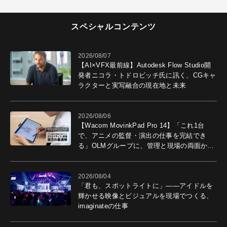
スペシャルコンテンツ
2026/08/07
【AI×VFX最前線】Autodesk Flow Studio開
発者ニコラ・トドロビッチ氏に訊く、CGキャ
ラクターと実写融合の現在地と未来
2026/08/06
【Wacom MovinkPad Pro 14】「これ1台
で、アニメの監督・演出の仕事を完結でき
る」OLMグループに、管理と現場の両面から
導入効果を聞いた
2026/08/04
「君も、スポットライトに」――アイドルを
輝かせる映像とビジュアルを現場でつくる、
imaginateの仕事