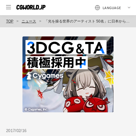
TOP
ニュース
「光を操る世界のアーティスト 50名」に日本から唯一ノミネートされたMASARU OZAKI氏による、「LightTreeProject 3 "Tsubomi"」の映像作品公開、ヴァン クリーフ&アーペル銀座本店にて展示予定
2017/02/16