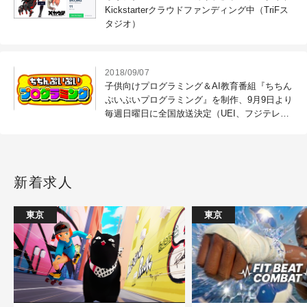
Kickstarterクラウドファンディング中（TriFス
タジオ）
2018/09/07
子供向けプログラミング＆AI教育番組『ちちん
ぷいぷいプログラミング』を制作、9月9日より
毎週日曜日に全国放送決定（UEI、フジテレ
ビ）
新着求人
東京
東京