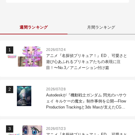
週間ランキング
月間ランキング
2026/07/24
アニメ『名探偵プリキュア！』ED 、可愛さと
遊び心あふれるプリキュアたちの表現に注
目！〜No.3／アニメーション付け篇
2026/07/28
Autodeskが『機動戦士ガンダム 閃光のハサウ
ェイ キルケーの魔女』制作事例を公開―Flow
Production Trackingと3ds Maxが支えたCG制
作現場
2026/07/23
アニメ『名探偵プリキュア！』ED 、可愛さと