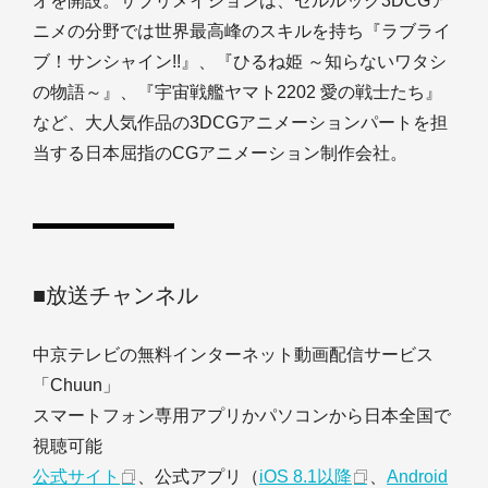
オを開設。サブリメイションは、セルルック3DCGア
ニメの分野では世界最高峰のスキルを持ち『ラブライ
ブ！サンシャイン!!』、『ひるね姫 ～知らないワタシ
の物語～』、『宇宙戦艦ヤマト2202 愛の戦士たち』
など、大人気作品の3DCGアニメーションパートを担
当する日本屈指のCGアニメーション制作会社。
■放送チャンネル
中京テレビの無料インターネット動画配信サービス
「Chuun」
スマートフォン専用アプリかパソコンから日本全国で
視聴可能
公式サイト
、公式アプリ（
iOS 8.1以降
、
Android