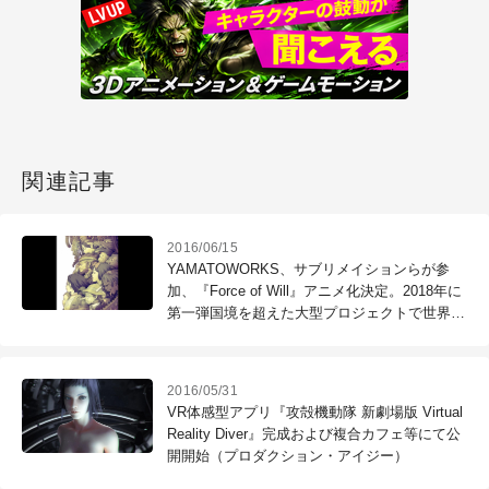
関連記事
2016/06/15
YAMATOWORKS、サブリメイションらが参
加、『Force of Will』アニメ化決定。2018年に
第一弾国境を超えた大型プロジェクトで世界を
目指す
2016/05/31
VR体感型アプリ『攻殻機動隊 新劇場版 Virtual
Reality Diver』完成および複合カフェ等にて公
開開始（プロダクション・アイジー）