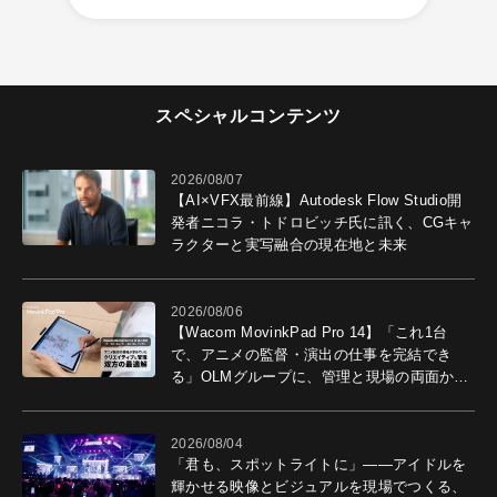
スペシャルコンテンツ
2026/08/07
【AI×VFX最前線】Autodesk Flow Studio開
発者ニコラ・トドロビッチ氏に訊く、CGキャ
ラクターと実写融合の現在地と未来
2026/08/06
【Wacom MovinkPad Pro 14】「これ1台
で、アニメの監督・演出の仕事を完結でき
る」OLMグループに、管理と現場の両面から
導入効果を聞いた
2026/08/04
「君も、スポットライトに」――アイドルを
輝かせる映像とビジュアルを現場でつくる、