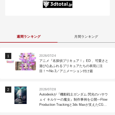
週間ランキング
月間ランキング
2026/07/24
アニメ『名探偵プリキュア！』ED 、可愛さと
遊び心あふれるプリキュアたちの表現に注
目！〜No.3／アニメーション付け篇
2026/07/28
Autodeskが『機動戦士ガンダム 閃光のハサウ
ェイ キルケーの魔女』制作事例を公開―Flow
Production Trackingと3ds Maxが支えたCG制
作現場