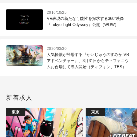
2016/10/25
VR表現の新たな可能性を探求する360°映像
『Tokyo Light Odyssey』公開（WOW）
2020/03/30
人気怪獣が登場する『かいじゅうのすみか VR
アドベンチャー』、3月31日からティフォニウ
ムお台場にて導入開始（ティフォン、TBS）
新着求人
東京
東京