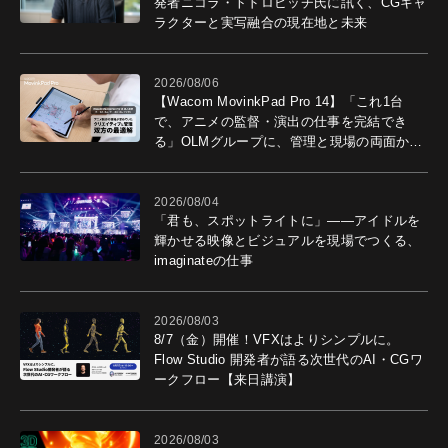
発者ニコラ・トドロビッチ氏に訊く、CGキャ
ラクターと実写融合の現在地と未来
2026/08/06
【Wacom MovinkPad Pro 14】「これ1台
で、アニメの監督・演出の仕事を完結でき
る」OLMグループに、管理と現場の両面から
導入効果を聞いた
2026/08/04
「君も、スポットライトに」――アイドルを
輝かせる映像とビジュアルを現場でつくる、
imaginateの仕事
2026/08/03
8/7（金）開催！VFXはよりシンプルに。
Flow Studio 開発者が語る次世代のAI・CGワ
ークフロー【来日講演】
2026/08/03