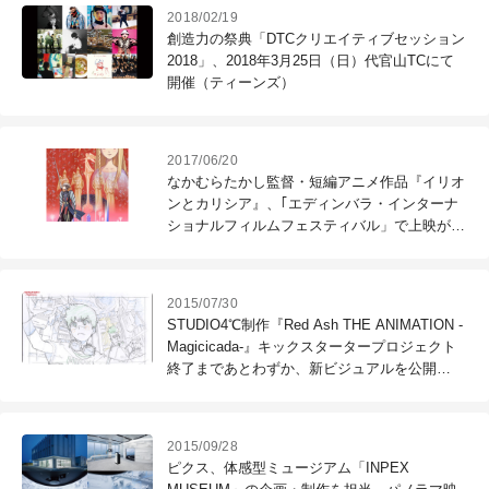
2018/02/19
創造力の祭典「DTCクリエイティブセッション
2018」、2018年3月25日（日）代官山TCにて
開催（ティーンズ）
2017/06/20
なかむらたかし監督・短編アニメ作品『イリオ
ンとカリシア』、｢エディンバラ・インターナ
ショナルフィルムフェスティバル」で上映が決
定（ドワンゴ）
2015/07/30
STUDIO4℃制作『Red Ash THE ANIMATION -
Magicicada-』キックスタータープロジェクト
終了まであとわずか、新ビジュアルを公開
（STUDIO4℃）
2015/09/28
ピクス、体感型ミュージアム「INPEX