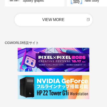
Spooky graphic
New Story
VIEW MORE
CGWORLD特設サイト