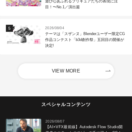
遊び心あふれるプリキュアたちの表現に注
目！〜No.1／演出篇
2026/08/04
テーマは「スザンヌ」Blenderユーザー限定CG
作品コンテスト「b3d創作祭」五回目の開催が
決定!
VIEW MORE
スペシャルコンテンツ
2026/08/07
【AI×VFX最前線】Autodesk Flow Studio開