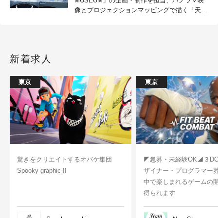
MUSEUM」の企画・制作を担当、パノラマ映
像とプロジェクションマッピングで描く「天然
ガス」の物語（ピクス）
新着求人
東京
東京
驚きをクリエイトするオバケ集団
◤急募・未経験OK◢３D
Spooky graphic !!
ザイナー・プログラマー
中で楽しまれるゲームの
得られます