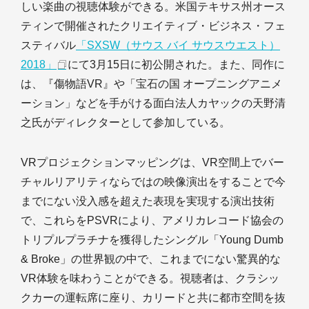
しい楽曲の視聴体験ができる。米国テキサス州オース
ティンで開催されたクリエイティブ・ビジネス・フェ
スティバル
「SXSW（サウス バイ サウスウエスト）
2018」
にて3月15日に初公開された。また、同作に
は、『傷物語VR』や「宝石の国 オープニングアニメ
ーション」などを手がける面白法人カヤックの天野清
之氏がディレクターとして参加している。
VRプロジェクションマッピングは、VR空間上でバー
チャルリアリティならではの映像演出をすることで今
までにない没入感を超えた表現を実現する演出技術
で、これらをPSVRにより、アメリカレコード協会の
トリプルプラチナを獲得したシングル「Young Dumb
& Broke」の世界観の中で、これまでにない驚異的な
VR体験を味わうことができる。視聴者は、クラシッ
クカーの運転席に座り、カリードと共に都市空間を抜