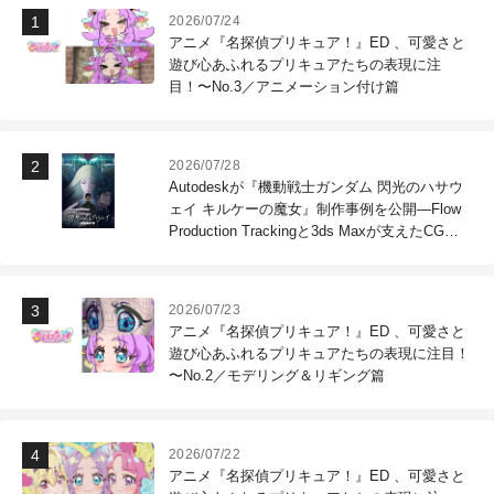
2026/07/24
アニメ『名探偵プリキュア！』ED 、可愛さと
遊び心あふれるプリキュアたちの表現に注
目！〜No.3／アニメーション付け篇
2026/07/28
Autodeskが『機動戦士ガンダム 閃光のハサウ
ェイ キルケーの魔女』制作事例を公開―Flow
Production Trackingと3ds Maxが支えたCG制
作現場
2026/07/23
アニメ『名探偵プリキュア！』ED 、可愛さと
遊び心あふれるプリキュアたちの表現に注目！
〜No.2／モデリング＆リギング篇
2026/07/22
アニメ『名探偵プリキュア！』ED 、可愛さと