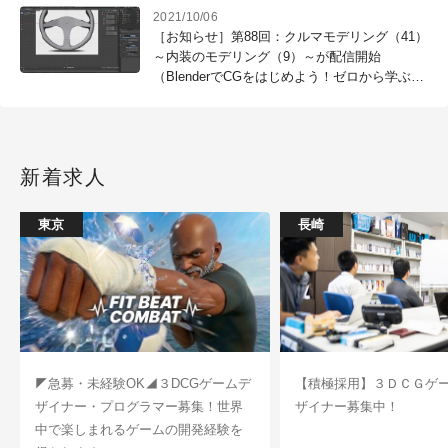
2021/10/06
［お知らせ］第88回：クルマモデリング（41）
～内装のモデリング（9）～が配信開始
（BlenderでCGをはじめよう！ゼロから学ぶ
3DCG教室）
新着求人
東京
長崎
◤急募・未経験OK◢３DCGゲームデ
【積極採用】３ＤＣＧゲ
ザイナー・プログラマー募集！世界
ザイナー募集中！
中で楽しまれるゲームの開発経験を