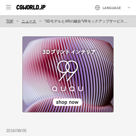
TOP
ニュース
"3DモデルとARの融合"VRモックアップサービス 「モケイプラス」サービス開始、3Dデータから立体造形物を出力しAR表示を付加（アーク情報システム）
2016/08/05