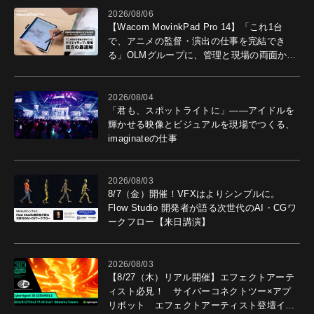
2026/08/06
【Wacom MovinkPad Pro 14】「これ1台
で、アニメの監督・演出の仕事を完結でき
る」OLMグループに、管理と現場の両面から
導入効果を聞いた
2026/08/04
「君も、スポットライトに」――アイドルを
輝かせる映像とビジュアルを現場でつくる、
imaginateの仕事
2026/08/03
8/7（金）開催！VFXはよりシンプルに。
Flow Studio 開発者が語る次世代のAI・CGワ
ークフロー【来日講演】
2026/08/03
【8/27（木）リアル開催】エフェクトアーテ
ィスト必見！ サイバーコネクトツー×アプ
リボット エフェクトアーティスト登壇イベ