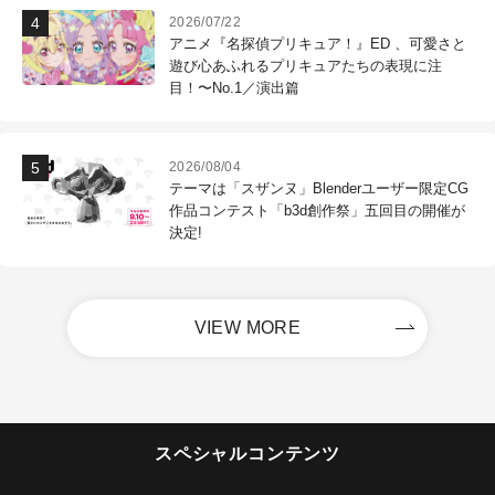
2026/07/22
アニメ『名探偵プリキュア！』ED 、可愛さと
遊び心あふれるプリキュアたちの表現に注
目！〜No.1／演出篇
2026/08/04
テーマは「スザンヌ」Blenderユーザー限定CG
作品コンテスト「b3d創作祭」五回目の開催が
決定!
VIEW MORE
スペシャルコンテンツ