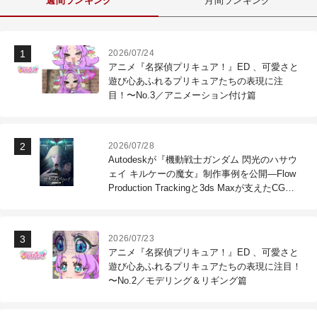
週間ランキング
月間ランキング
2026/07/24
アニメ『名探偵プリキュア！』ED 、可愛さと
遊び心あふれるプリキュアたちの表現に注
目！〜No.3／アニメーション付け篇
2026/07/28
Autodeskが『機動戦士ガンダム 閃光のハサウ
ェイ キルケーの魔女』制作事例を公開―Flow
Production Trackingと3ds Maxが支えたCG制
作現場
2026/07/23
アニメ『名探偵プリキュア！』ED 、可愛さと
遊び心あふれるプリキュアたちの表現に注目！
〜No.2／モデリング＆リギング篇