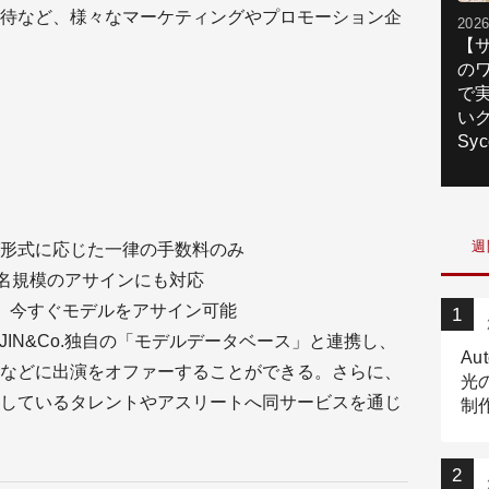
待など、様々なマーケティングやプロモーション企
2026
【
の
で
いク
Syc
週
形式に応じた一律の手数料のみ
0名規模のアサインにも対応
、今すぐモデルをアサイン可能
JIN&Co.独自の「モデルデータベース」と連携し、
Au
などに出演をオファーすることができる。さらに、
光
しているタレントやアスリートへ同サービスを通じ
制作
Tr
作