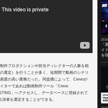
2026
「
イ
を現
制作プロダクションや担当ディレクターの人脈を頼
の選定）を行うことが多く、短期間で動画のシナリ
易度の高い業務だった。同提携によって、Crevoが
ターであれば動画制作ツール「Crevo
DCASTING」へアクセスし、データベースに登録されて
出演者を選定することができる。