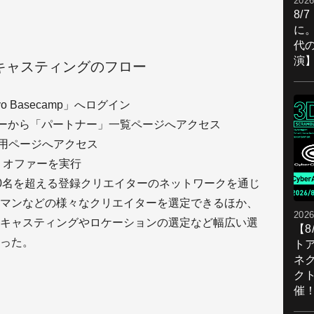
2026
8/
に。
代
演
通じたキャスティングのフロー
o Basecamp」へログイン
のメニューから「パートナー」一覧ページへアクセス
o専用ページへアクセス
、オファーを実行
,000名を超える登録クリエイターのネットワークを通じ
マンなどの様々なクリエイターを選定できるほか、
2026
キャスティングやロケーションの選定など幅広い選
【
った。
ト
ネ
ク
催