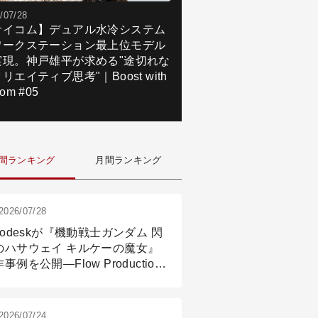
/07/28
サイコム】デュアル水冷システム
ワークステーション最上位モデル
実現。神戸雄平が求める"途切れな
リエイティブ思考"｜Boost with
om #05
間ランキング
月間ランキング
2026/07/28
todeskが『機動戦士ガンダム 閃
のハサウェイ キルケーの魔女』
事例を公開―Flow Production
ackingと3ds Maxが支えたCG制
現場
2026/07/24