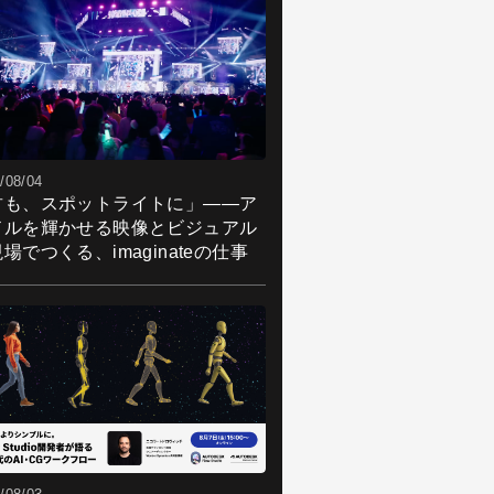
/08/04
君も、スポットライトに」――ア
ドルを輝かせる映像とビジュアル
場でつくる、imaginateの仕事