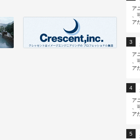
ア
、
ア
ニ
ア
、
ア
デ
ア
、
ア
出