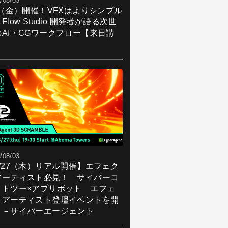
/08/03
7（金）開催！VFXはよりシンプル
Flow Studio 開発者が語る次世
のAI・CGワークフロー【来日講
】
/08/03
8/27（木）リアル開催】エフェク
アーティスト必見！ サイバーコ
クトツー×アプリボット エフェ
トアーティスト登壇イベントを開
！－サイバーエージェント