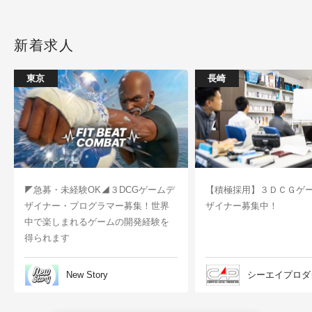
新着求人
東京
長崎
◤急募・未経験OK◢３DCGゲームデ
【積極採用】３ＤＣＧゲ
ザイナー・プログラマー募集！世界
ザイナー募集中！
中で楽しまれるゲームの開発経験を
得られます
New Story
シーエイプロダ