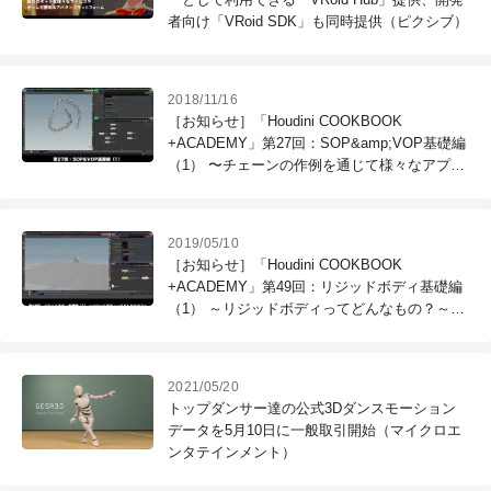
者向け「VRoid SDK」も同時提供（ピクシブ）
2018/11/16
［お知らせ］「Houdini COOKBOOK
+ACADEMY」第27回：SOP&amp;VOP基礎編
（1） 〜チェーンの作例を通じて様々なアプロ
ーチ方法を学ぼう〜が配信開始
2019/05/10
［お知らせ］「Houdini COOKBOOK
+ACADEMY」第49回：リジッドボディ基礎編
（1） ～リジッドボディってどんなもの？～が
配信開始
2021/05/20
トップダンサー達の公式3Dダンスモーション
データを5月10日に一般取引開始（マイクロエ
ンタテインメント）