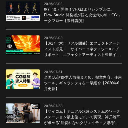
2026/08/03
8/7（金）開催！VFXはよりシンプルに。
Flow Studio 開発者が語る次世代のAI・CGワ
ークフロー【来日講演】
2026/08/03
【8/27（木）リアル開催】エフェクトアーテ
ィスト必見！ サイバーコネクトツー×アプ
リボット エフェクトアーティスト登壇イベ
ントを開催！－サイバーエージェント
2026/07/31
全国CG講師求人情報まとめ。授業内容、使用
ツール、ギャランティを一挙紹介【2026年6
月更新】
2026/07/28
【サイコム】デュアル水冷システムのワーク
ステーション最上位モデルで実現。神戸雄平
が求める"途切れないクリエイティブ思考"｜