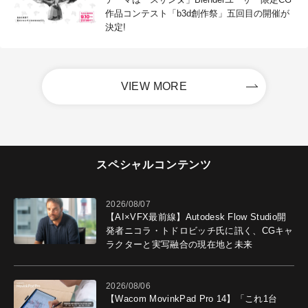
作品コンテスト「b3d創作祭」五回目の開催が
決定!
VIEW MORE
スペシャルコンテンツ
2026/08/07
【AI×VFX最前線】Autodesk Flow Studio開
発者ニコラ・トドロビッチ氏に訊く、CGキャ
ラクターと実写融合の現在地と未来
2026/08/06
【Wacom MovinkPad Pro 14】「これ1台