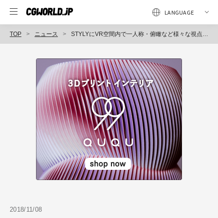
TOP
ニュース
STYLYにVR空間内で一人称・俯瞰など様々な視点から空間編集ができる新機能「VR Editor」を標準搭載（Psychlc VR Lab）
2018/11/08