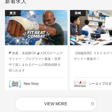
新着求人
東京
長崎
◤急募・未経験OK◢３DCGゲームデ
【積極採用】３ＤＣＧゲ
ザイナー・プログラマー募集！世界
ザイナー募集中！
中で楽しまれるゲームの開発経験を
得られます
New Story
シーエイプロダ
VIEW MORE