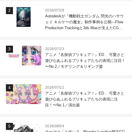
2026/07/28
Autodeskが『機動戦士ガンダム 閃光のハサウ
ェイ キルケーの魔女』制作事例を公開―Flow
Production Trackingと3ds Maxが支えたCG制
作現場
2026/07/23
アニメ『名探偵プリキュア！』ED 、可愛さと
遊び心あふれるプリキュアたちの表現に注目！
〜No.2／モデリング＆リギング篇
2026/07/22
アニメ『名探偵プリキュア！』ED 、可愛さと
遊び心あふれるプリキュアたちの表現に注
目！〜No.1／演出篇
2026/08/04
テーマは「スザンヌ」Blenderユーザー限定CG