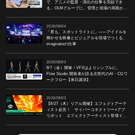
で、アニメの監督・演出の仕事を完結でき
る」OLMグループに、管理と現場の両面から
導入効果を聞いた
2026/08/04
「君も、スポットライトに」――アイドルを
輝かせる映像とビジュアルを現場でつくる、
imaginateの仕事
2026/08/03
8/7（金）開催！VFXはよりシンプルに。
Flow Studio 開発者が語る次世代のAI・CGワ
ークフロー【来日講演】
2026/08/03
【8/27（木）リアル開催】エフェクトアーテ
ィスト必見！ サイバーコネクトツー×アプ
リボット エフェクトアーティスト登壇イベ
ントを開催！－サイバーエージェント