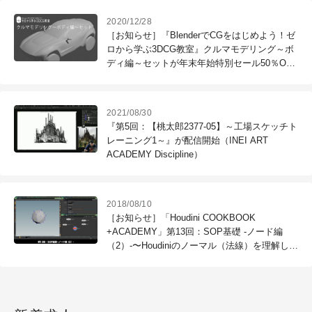
2020/12/28
［お知らせ］『BlenderでCGをはじめよう！ゼ
ロから学ぶ3DCG教室』クルマモデリング～ボ
ディ編～セットが年末年始特別セール50％OFF
で販売開始
2021/08/30
『第5回：【桃太郎2377-05】～工場スケッチト
レーニング1～』が配信開始（INEI ART
ACADEMY Discipline）
2018/08/10
［お知らせ］「Houdini COOKBOOK
+ACADEMY」第13回：SOP基礎 -ノード編
（2）-〜Houdiniのノーマル（法線）を理解しよ
う〜が配信開始