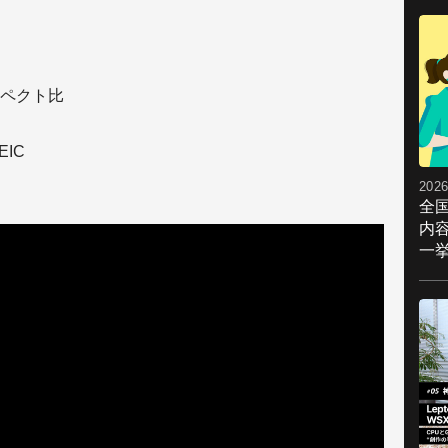
ペクト比
IC
2026
全
内
一挙