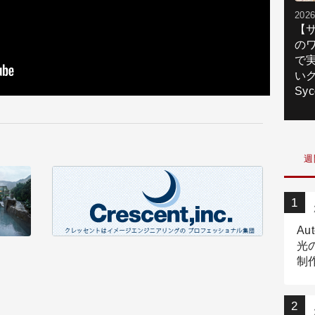
2026
【
の
で
いク
Syc
週
Au
光
制作
Tr
作