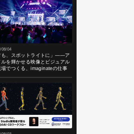
/08/04
君も、スポットライトに」――ア
ドルを輝かせる映像とビジュアル
場でつくる、imaginateの仕事