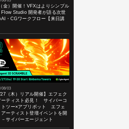
/08/03
7（金）開催！VFXはよりシンプル
Flow Studio 開発者が語る次世
のAI・CGワークフロー【来日講
】
/08/03
8/27（木）リアル開催】エフェク
アーティスト必見！ サイバーコ
クトツー×アプリボット エフェ
トアーティスト登壇イベントを開
！－サイバーエージェント