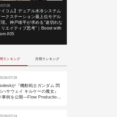
/07/28
サイコム】デュアル水冷システム
ワークステーション最上位モデル
実現。神戸雄平が求める"途切れな
リエイティブ思考"｜Boost with
om #05
間ランキング
月間ランキング
2026/07/28
todeskが『機動戦士ガンダム 閃
のハサウェイ キルケーの魔女』
事例を公開―Flow Production
ackingと3ds Maxが支えたCG制
現場
2026/07/24