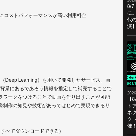
2026
8/
に。
的にコストパフォーマンスが高い利用料金
代
演
AI技術（Deep Learning）を用いて開発したサービス。画
背景にあるであろう情報を推定して補完することで
2026
メラワークをつけることで動画を作り出すことが可能
【
技術と映像制作の知見や技術があってはじめて実現できるサ
ト
ネ
ク
催
、すべてダウンロードできる）