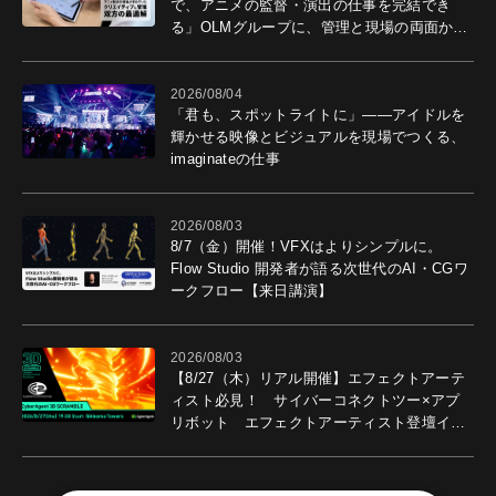
で、アニメの監督・演出の仕事を完結でき
る」OLMグループに、管理と現場の両面から
導入効果を聞いた
2026/08/04
「君も、スポットライトに」――アイドルを
輝かせる映像とビジュアルを現場でつくる、
imaginateの仕事
2026/08/03
8/7（金）開催！VFXはよりシンプルに。
Flow Studio 開発者が語る次世代のAI・CGワ
ークフロー【来日講演】
2026/08/03
【8/27（木）リアル開催】エフェクトアーテ
ィスト必見！ サイバーコネクトツー×アプ
リボット エフェクトアーティスト登壇イベ
ントを開催！－サイバーエージェント