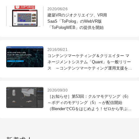
2020/06/26
建築VRのジオクリエイツ、VR用
SaaS「ToPolog」のWebVR版
「ToPologWEB」の提供を開始
2016/06/21
コンテンツマーケティング＆クリエイター マ
ネージメントシステム「Quant」を一般リリー
ス ～コンテンツマーケティング運用支援を無
料から利用可能～（ランサーズ）
2020/09/30
［お知らせ］第53回：クルマモデリング（6）
～ボディのモデリング（5）～が配信開始
（BlenderでCGをはじめよう！ゼロから学ぶ
3DCG教室）