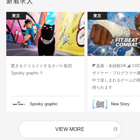
新着求人
東京
東京
驚きをクリエイトするオバケ集団
◤急募・未経験OK◢３D
Spooky graphic !!
ザイナー・プログラマー
中で楽しまれるゲームの
得られます
Spooky graphic
New Story
VIEW MORE