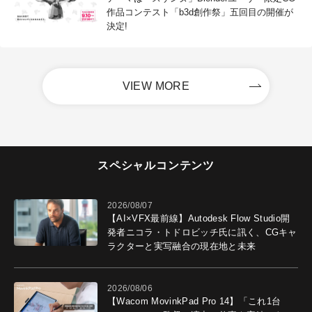
作品コンテスト「b3d創作祭」五回目の開催が
決定!
VIEW MORE
スペシャルコンテンツ
2026/08/07
【AI×VFX最前線】Autodesk Flow Studio開
発者ニコラ・トドロビッチ氏に訊く、CGキャ
ラクターと実写融合の現在地と未来
2026/08/06
【Wacom MovinkPad Pro 14】「これ1台