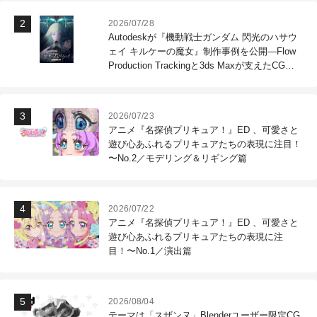
2026/07/28
Autodeskが『機動戦士ガンダム 閃光のハサウ
ェイ キルケーの魔女』制作事例を公開―Flow
Production Trackingと3ds Maxが支えたCG制
作現場
2026/07/23
アニメ『名探偵プリキュア！』ED 、可愛さと
遊び心あふれるプリキュアたちの表現に注目！
〜No.2／モデリング＆リギング篇
2026/07/22
アニメ『名探偵プリキュア！』ED 、可愛さと
遊び心あふれるプリキュアたちの表現に注
目！〜No.1／演出篇
2026/08/04
テーマは「スザンヌ」Blenderユーザー限定CG