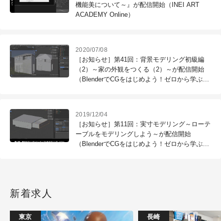
機能美について～』が配信開始（INEI ART
ACADEMY Online）
2020/07/08
［お知らせ］第41回：背景モデリング初級編
（2）～家の外観をつくる（2）～が配信開始
（BlenderでCGをはじめよう！ゼロから学ぶ
3DCG教室）
2019/12/04
［お知らせ］第11回：実寸モデリング～ローテ
ーブルをモデリングしよう～が配信開始
（BlenderでCGをはじめよう！ゼロから学ぶ
3DCG教室）
新着求人
東京
長崎