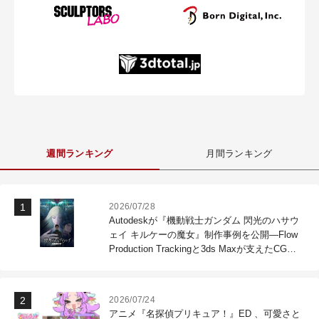
週間ランキング
月間ランキング
2026/07/28
Autodeskが『機動戦士ガンダム 閃光のハサウ
ェイ キルケーの魔女』制作事例を公開―Flow
Production Trackingと3ds Maxが支えたCG制
作現場
2026/07/24
アニメ『名探偵プリキュア！』ED 、可愛さと