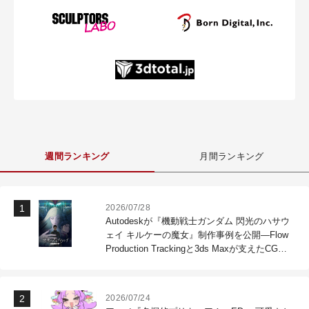
週間ランキング
月間ランキング
2026/07/28
Autodeskが『機動戦士ガンダム 閃光のハサウ
ェイ キルケーの魔女』制作事例を公開―Flow
Production Trackingと3ds Maxが支えたCG制
作現場
2026/07/24