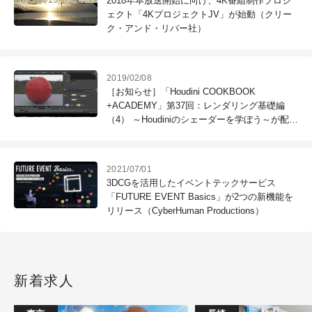
2018年本放送開始に向け、4K番組制作プロジ
ェクト「4KプロジェクトJV」が始動（クリー
ク・アンド・リバー社）
2019/02/08
［お知らせ］「Houdini COOKBOOK
+ACADEMY」第37回：レンダリング基礎編
（4） ～Houdiniのシェーダーを学ぼう～が配信
開始
2021/07/01
3DCGを活用したイベントテックサービス
「FUTURE EVENT Basics」が2つの新機能を
リリース（CyberHuman Productions）
新着求人