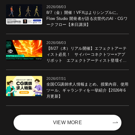
2026/08/03
8/7（金）開催！VFXはよりシンプルに。
Flow Studio 開発者が語る次世代のAI・CGワ
ークフロー【来日講演】
2026/08/03
【8/27（木）リアル開催】エフェクトアーテ
ィスト必見！ サイバーコネクトツー×アプ
リボット エフェクトアーティスト登壇イベ
ントを開催！－サイバーエージェント
2026/07/31
全国CG講師求人情報まとめ。授業内容、使用
ツール、ギャランティを一挙紹介【2026年6
月更新】
VIEW MORE