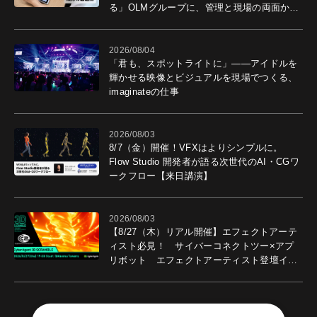
る」OLMグループに、管理と現場の両面から
導入効果を聞いた
2026/08/04
「君も、スポットライトに」――アイドルを
輝かせる映像とビジュアルを現場でつくる、
imaginateの仕事
2026/08/03
8/7（金）開催！VFXはよりシンプルに。
Flow Studio 開発者が語る次世代のAI・CGワ
ークフロー【来日講演】
2026/08/03
【8/27（木）リアル開催】エフェクトアーテ
ィスト必見！ サイバーコネクトツー×アプ
リボット エフェクトアーティスト登壇イベ
ントを開催！－サイバーエージェント