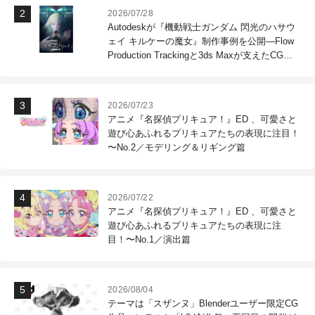
2026/07/28
Autodeskが『機動戦士ガンダム 閃光のハサウ
ェイ キルケーの魔女』制作事例を公開―Flow
Production Trackingと3ds Maxが支えたCG制
作現場
2026/07/23
アニメ『名探偵プリキュア！』ED 、可愛さと
遊び心あふれるプリキュアたちの表現に注目！
〜No.2／モデリング＆リギング篇
2026/07/22
アニメ『名探偵プリキュア！』ED 、可愛さと
遊び心あふれるプリキュアたちの表現に注
目！〜No.1／演出篇
2026/08/04
テーマは「スザンヌ」Blenderユーザー限定CG