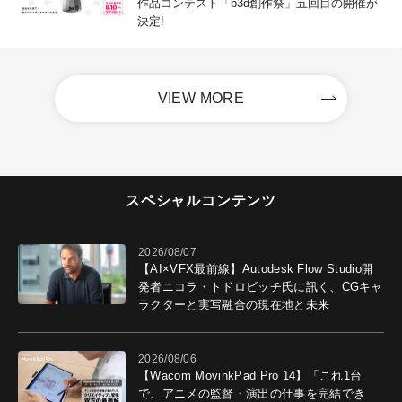
作品コンテスト「b3d創作祭」五回目の開催が
決定!
VIEW MORE
スペシャルコンテンツ
2026/08/07
【AI×VFX最前線】Autodesk Flow Studio開
発者ニコラ・トドロビッチ氏に訊く、CGキャ
ラクターと実写融合の現在地と未来
2026/08/06
【Wacom MovinkPad Pro 14】「これ1台
で、アニメの監督・演出の仕事を完結でき