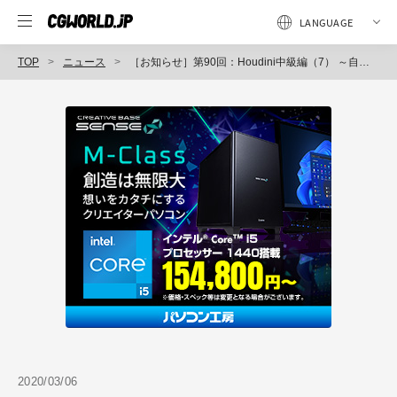
TOP
ニュース
［お知らせ］第90回：Houdini中級編（7） ～自動的に「穴」をあける方法を探る～が配信開始（Houdini COOKBOOK +ACADEMY）
2020/03/06