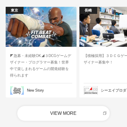
東京
長崎
◤急募・未経験OK◢３DCGゲームデ
【積極採用】３ＤＣＧゲ
ザイナー・プログラマー募集！世界
ザイナー募集中！
中で楽しまれるゲームの開発経験を
得られます
New Story
シーエイプロダ
VIEW MORE