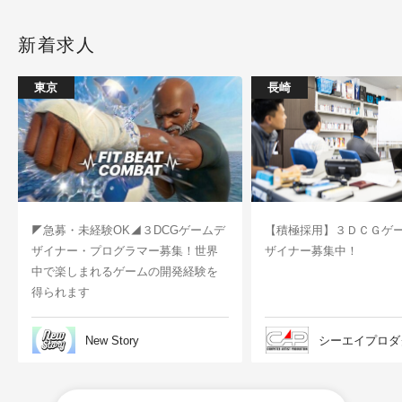
新着求人
東京
長崎
◤急募・未経験OK◢３DCGゲームデ
【積極採用】３ＤＣＧゲ
ザイナー・プログラマー募集！世界
ザイナー募集中！
中で楽しまれるゲームの開発経験を
得られます
New Story
シーエイプロダ