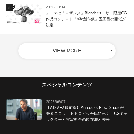
2026/08/04
テーマは「スザンヌ」Blenderユーザー限定CG
作品コンテスト「b3d創作祭」五回目の開催が
決定!
VIEW MORE
スペシャルコンテンツ
2026/08/07
【AI×VFX最前線】Autodesk Flow Studio開
発者ニコラ・トドロビッチ氏に訊く、CGキャ
ラクターと実写融合の現在地と未来