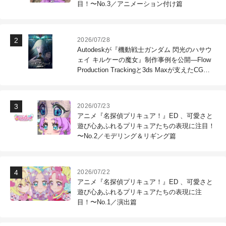
目！〜No.3／アニメーション付け篇
2026/07/28
Autodeskが『機動戦士ガンダム 閃光のハサウ
ェイ キルケーの魔女』制作事例を公開―Flow
Production Trackingと3ds Maxが支えたCG制
作現場
2026/07/23
アニメ『名探偵プリキュア！』ED 、可愛さと
遊び心あふれるプリキュアたちの表現に注目！
〜No.2／モデリング＆リギング篇
2026/07/22
アニメ『名探偵プリキュア！』ED 、可愛さと
遊び心あふれるプリキュアたちの表現に注
目！〜No.1／演出篇