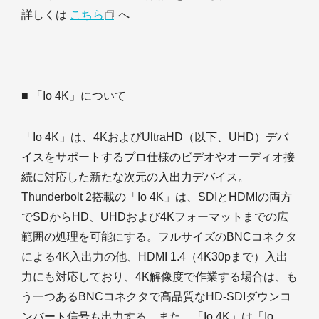
詳しくは
こちら
へ
■ 「Io 4K」について
「Io 4K」は、4KおよびUltraHD（以下、UHD）デバ
イスをサポートするプロ仕様のビデオやオーディオ接
続に対応した新たな次元の入出力デバイス。
Thunderbolt 2搭載の「Io 4K」は、SDIとHDMIの両方
でSDからHD、UHDおよび4Kフォーマットまでの広
範囲の処理を可能にする。フルサイズのBNCコネクタ
による4K入出力の他、HDMI 1.4（4K30pまで）入出
力にも対応しており、4K解像度で作業する場合は、も
う一つあるBNCコネクタで高品質なHD-SDIダウンコ
ンバート信号も出力する。また、「Io 4K」は「Io