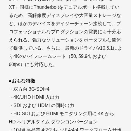
XT」同様にThunderboltをデュアルポート搭載してい
るため、高解像度ディスプレイや大容量ストレージな
ど、ほかのデバイスをデイジーチェーン接続して、プ
ロフェッショナルなプロダクションの需要にも十分応
えられる、強力なソリューションをポータブルな筐体
で提供している。さらに、最新のドライバv10.5.1によ
り4Kのハイフレームレート（50, 59.94, および
60fps）にも対応した。
●おもな特徴
・双方向 3G-SDI×4
・4K/UHD HDMI 入出力
・SDI および HDMI の同時出力
・HD-SDI および HDMI モニタリング用に 4K から
HD へリアルタイム ダウンコンバージョン
・10-bit 高品質 4:2:2 および 4:4:4 ワークフローをサポ