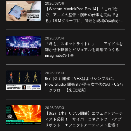
2026/08/06
【Wacom MovinkPad Pro 14】「これ1台
で、アニメの監督・演出の仕事を完結でき
る」OLMグループに、管理と現場の両面から
導入効果を聞いた
2026/08/04
「君も、スポットライトに」――アイドルを
輝かせる映像とビジュアルを現場でつくる、
imaginateの仕事
2026/08/03
8/7（金）開催！VFXはよりシンプルに。
Flow Studio 開発者が語る次世代のAI・CGワ
ークフロー【来日講演】
2026/08/03
【8/27（木）リアル開催】エフェクトアーテ
ィスト必見！ サイバーコネクトツー×アプ
リボット エフェクトアーティスト登壇イベ
ントを開催！－サイバーエージェント