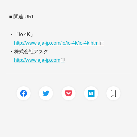
■ 関連 URL
・「Io 4K」
http://www.aja-jp.com/io/io-4k/io-4k.html
・株式会社アスク
http://www.aja-jp.com