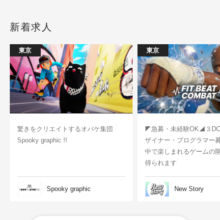
新着求人
東京
東京
驚きをクリエイトするオバケ集団
◤急募・未経験OK◢３D
Spooky graphic !!
ザイナー・プログラマー
中で楽しまれるゲームの
得られます
Spooky graphic
New Story