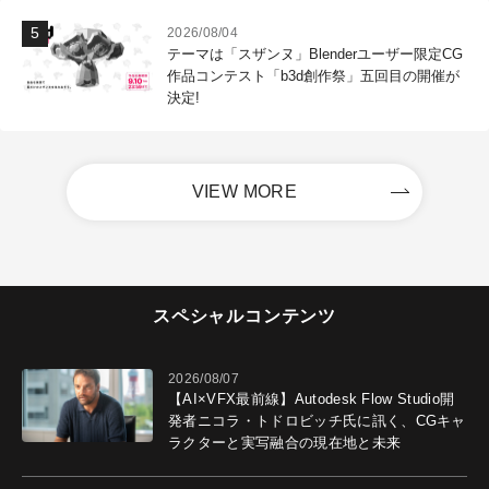
2026/08/04
テーマは「スザンヌ」Blenderユーザー限定CG
作品コンテスト「b3d創作祭」五回目の開催が
決定!
VIEW MORE
スペシャルコンテンツ
2026/08/07
【AI×VFX最前線】Autodesk Flow Studio開
発者ニコラ・トドロビッチ氏に訊く、CGキャ
ラクターと実写融合の現在地と未来