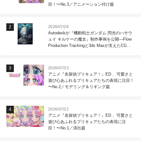
目！〜No.3／アニメーション付け篇
2026/07/28
Autodeskが『機動戦士ガンダム 閃光のハサウ
ェイ キルケーの魔女』制作事例を公開―Flow
Production Trackingと3ds Maxが支えたCG制
作現場
2026/07/23
アニメ『名探偵プリキュア！』ED 、可愛さと
遊び心あふれるプリキュアたちの表現に注目！
〜No.2／モデリング＆リギング篇
2026/07/22
アニメ『名探偵プリキュア！』ED 、可愛さと
遊び心あふれるプリキュアたちの表現に注
目！〜No.1／演出篇