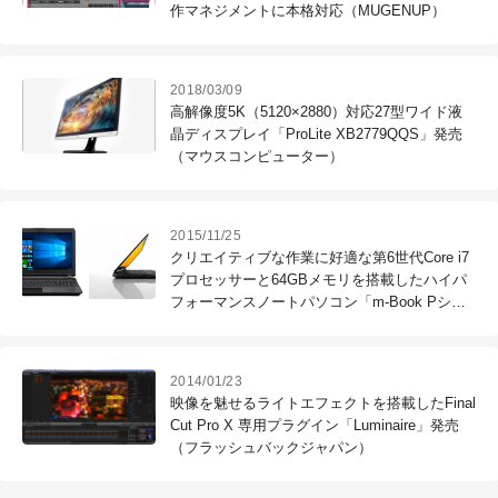
作マネジメントに本格対応（MUGENUP）
2018/03/09
高解像度5K（5120×2880）対応27型ワイド液
晶ディスプレイ「ProLite XB2779QQS」発売
（マウスコンピューター）
2015/11/25
クリエイティブな作業に好適な第6世代Core i7
プロセッサーと64GBメモリを搭載したハイパ
フォーマンスノートパソコン「m-Book Pシリ
ーズ」を24万円台から販売開始 （マウスコン
ピューター）
2014/01/23
映像を魅せるライトエフェクトを搭載したFinal
Cut Pro X 専用プラグイン「Luminaire」発売
（フラッシュバックジャパン）