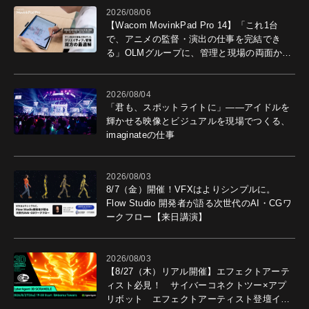
2026/08/06
【Wacom MovinkPad Pro 14】「これ1台
で、アニメの監督・演出の仕事を完結でき
る」OLMグループに、管理と現場の両面から
導入効果を聞いた
2026/08/04
「君も、スポットライトに」――アイドルを
輝かせる映像とビジュアルを現場でつくる、
imaginateの仕事
2026/08/03
8/7（金）開催！VFXはよりシンプルに。
Flow Studio 開発者が語る次世代のAI・CGワ
ークフロー【来日講演】
2026/08/03
【8/27（木）リアル開催】エフェクトアーテ
ィスト必見！ サイバーコネクトツー×アプ
リボット エフェクトアーティスト登壇イベ