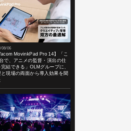
/08/06
acom MovinkPad Pro 14】「こ
1台で、アニメの監督・演出の仕
を完結できる」OLMグループに、
理と現場の両面から導入効果を聞
た