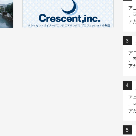
ア
、
ア
ニ
ア
、
ア
デ
ア
、
ア
出