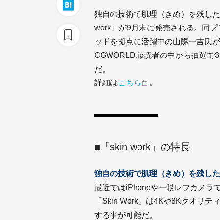
独自の技術で肌理（きめ）を残したレタッチ
work」が9月末に発売される。同
ッドを拠点に活躍中の山際一吉氏が
CGWORLD.jp読者の中から抽選で3名
だ。
詳細は
こちら
。
■「skin work」の特長
独自の技術で肌理（きめ）を残した
最近ではiPhoneや一眼レフカメ
「Skin Work」は4Kや8Kク
する事が可能だ。