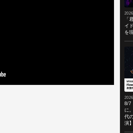
2026
「
イ
を現
2026
8/
に。
代
演