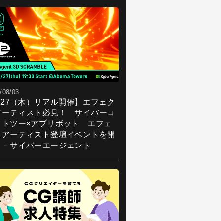
/08/03
8/27（木）リアル開催】エフェク
アーティスト必見！ サイバーコ
クトツー×アプリボット エフェ
トアーティスト登壇イベントを開
！－サイバーエージェント