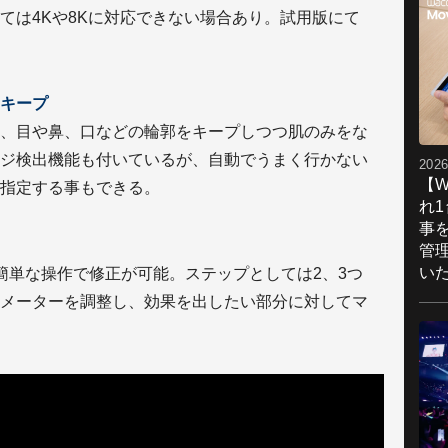
ては4Kや8Kに対応できない場合あり。試用版にて
キープ
、目や鼻、口などの輪郭をキープしつつ肌のみをな
ジ検出機能も付いているが、自動でうまく行かない
2026
【W
指定する事もできる。
れ
事
管
い
し、簡単な操作で修正が可能。ステップとしては2、3つ
メーターを調整し、効果を出したい部分に対してマ