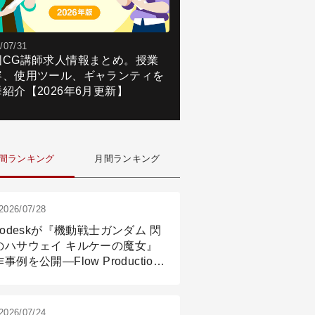
/07/31
国CG講師求人情報まとめ。授業
容、使用ツール、ギャランティを
紹介【2026年6月更新】
間ランキング
月間ランキング
2026/07/28
todeskが『機動戦士ガンダム 閃
のハサウェイ キルケーの魔女』
事例を公開―Flow Production
ackingと3ds Maxが支えたCG制
現場
2026/07/24