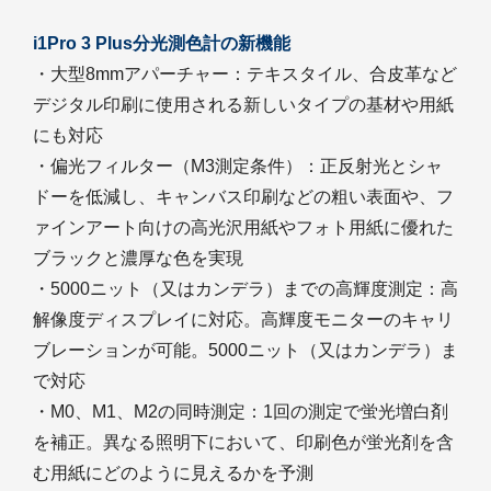
i1Pro 3 Plus分光測色計の新機能
・大型8mmアパーチャー：テキスタイル、合皮革など
デジタル印刷に使用される新しいタイプの基材や用紙
にも対応
・偏光フィルター（M3測定条件）：正反射光とシャ
ドーを低減し、キャンバス印刷などの粗い表面や、フ
ァインアート向けの高光沢用紙やフォト用紙に優れた
ブラックと濃厚な色を実現
・5000ニット（又はカンデラ）までの高輝度測定：高
解像度ディスプレイに対応。高輝度モニターのキャリ
ブレーションが可能。5000ニット（又はカンデラ）ま
で対応
・M0、M1、M2の同時測定：1回の測定で蛍光増白剤
を補正。異なる照明下において、印刷色が蛍光剤を含
む用紙にどのように見えるかを予測