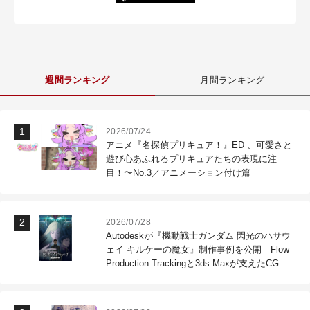
週間ランキング
月間ランキング
2026/07/24
アニメ『名探偵プリキュア！』ED 、可愛さと
遊び心あふれるプリキュアたちの表現に注
目！〜No.3／アニメーション付け篇
2026/07/28
Autodeskが『機動戦士ガンダム 閃光のハサウ
ェイ キルケーの魔女』制作事例を公開―Flow
Production Trackingと3ds Maxが支えたCG制
作現場