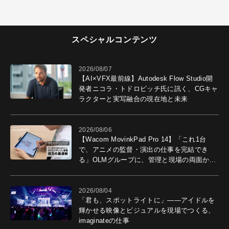
スペシャルコンテンツ
2026/08/07
【AI×VFX最前線】Autodesk Flow Studio開
発者ニコラ・トドロビッチ氏に訊く、CGキャ
ラクターと実写融合の現在地と未来
2026/08/06
【Wacom MovinkPad Pro 14】「これ1台
で、アニメの監督・演出の仕事を完結でき
る」OLMグループに、管理と現場の両面から
導入効果を聞いた
2026/08/04
「君も、スポットライトに」――アイドルを
輝かせる映像とビジュアルを現場でつくる、
imaginateの仕事