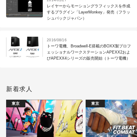
2014/01/27
レイヤーからモーショングラフィックスを作成
するプラグイン「LayerMonkey」発売（フラッ
シュバックジャパン）
2016/08/16
トーワ電機、Broadwell-E搭載のBOXX製プロフ
ェッショナルワークステーションAPEXX2およ
びAPEXX4シリーズの販売開始（トーワ電機）
新着求人
東京
東京