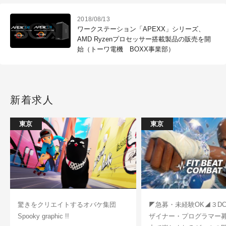
2018/08/13
ワークステーション「APEXX」シリーズ、
AMD Ryzenプロセッサー搭載製品の販売を開
始（トーワ電機 BOXX事業部）
新着求人
東京
東京
驚きをクリエイトするオバケ集団
◤急募・未経験OK◢３D
Spooky graphic !!
ザイナー・プログラマー