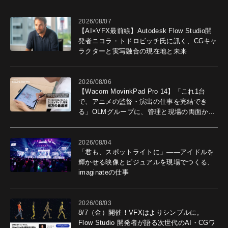
2026/08/07
【AI×VFX最前線】Autodesk Flow Studio開
発者ニコラ・トドロビッチ氏に訊く、CGキャ
ラクターと実写融合の現在地と未来
2026/08/06
【Wacom MovinkPad Pro 14】「これ1台
で、アニメの監督・演出の仕事を完結でき
る」OLMグループに、管理と現場の両面から
導入効果を聞いた
2026/08/04
「君も、スポットライトに」――アイドルを
輝かせる映像とビジュアルを現場でつくる、
imaginateの仕事
2026/08/03
8/7（金）開催！VFXはよりシンプルに。
Flow Studio 開発者が語る次世代のAI・CGワ