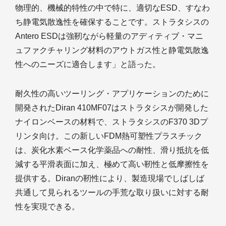
物理的、機械的特性の中で特に、適切なESD、すなわ
ち静電気散逸性を確保することです。ストラタシスの
Antero ESDは強靭ながら軽量のアディティブ・マニ
ュファクチャリング材料のアウトガス性と静電気散逸
性へのニーズに適合します」と語った。
耐久性の高いツーリング・アプリケーションのために
開発されたDiran 410MF07はストラタシスが開発した
ナイロンベースの材料で、ストラタシスのF370 3Dプ
リンタ向け。この新しいFDM熱可塑性プラスチック
は、炭化水素ベース化学薬品への耐性、滑り抵抗を低
減する平滑表面に加え、極めて高い靭性と低摩擦性を
提供する。Diranの靭性により、製造現場でしばしば
共通して見られるツールの手荒な取り扱いに対する耐
性を実現できる。