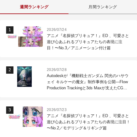
週間ランキング
月間ランキング
2026/07/24
アニメ『名探偵プリキュア！』ED 、可愛さと
遊び心あふれるプリキュアたちの表現に注
目！〜No.3／アニメーション付け篇
2026/07/28
Autodeskが『機動戦士ガンダム 閃光のハサウ
ェイ キルケーの魔女』制作事例を公開―Flow
Production Trackingと3ds Maxが支えたCG制
作現場
2026/07/23
アニメ『名探偵プリキュア！』ED 、可愛さと
遊び心あふれるプリキュアたちの表現に注目！
〜No.2／モデリング＆リギング篇