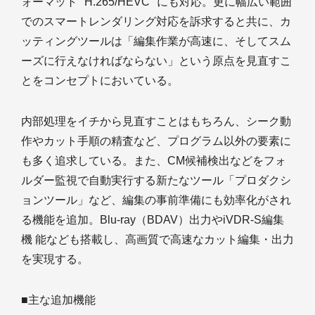
ォーマット "H.265/HEVC" にも対応。更に幅広い範囲
でのスマートレンダリング対応を訴求すると共に、カ
ッティングツールは「編集作業が高速に、そしてスム
ーズに行えなければならない」という原点を見直すこ
とをコンセプトにおいている。
内部処理をイチから見直すことはもちろん、シーク動
作やカット手順の精査など、プログラム以外の要素に
も多く追求している。また、CM候補検出などをフォ
ルダー監視で自動実行する新たなツール「プロダクシ
ョンツール」など、編集の事前準備にも効率化がされ
る機能を追加。Blu-ray（BDAV）出力やiVDR-S編集
機 能なども搭載し、高画質で高速なカット編集・出力
を実現する。
■主な追加機能