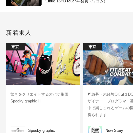
Cintiq 13HD touchを発表（ワコム）
新着求人
東京
東京
驚きをクリエイトするオバケ集団
◤急募・未経験OK◢３D
Spooky graphic !!
ザイナー・プログラマー
中で楽しまれるゲームの
得られます
Spooky graphic
New Story