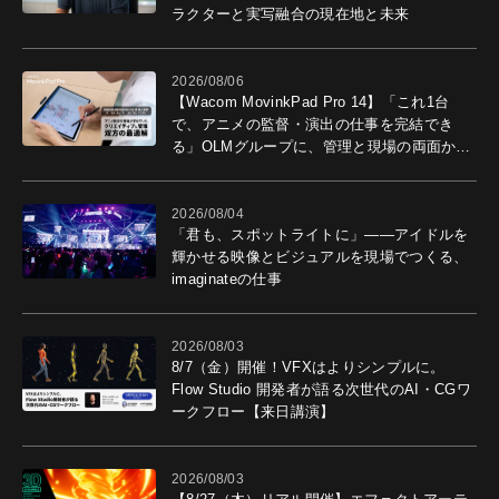
ラクターと実写融合の現在地と未来
2026/08/06
【Wacom MovinkPad Pro 14】「これ1台
で、アニメの監督・演出の仕事を完結でき
る」OLMグループに、管理と現場の両面から
導入効果を聞いた
2026/08/04
「君も、スポットライトに」――アイドルを
輝かせる映像とビジュアルを現場でつくる、
imaginateの仕事
2026/08/03
8/7（金）開催！VFXはよりシンプルに。
Flow Studio 開発者が語る次世代のAI・CGワ
ークフロー【来日講演】
2026/08/03