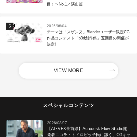
目！〜No.1／演出篇
2026/08/04
テーマは「スザンヌ」Blenderユーザー限定CG
作品コンテスト「b3d創作祭」五回目の開催が
決定!
VIEW MORE
スペシャルコンテンツ
2026/08/07
【AI×VFX最前線】Autodesk Flow Studio開
発者ニコラ・トドロビッチ氏に訊く、CGキャ