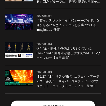
る」OLMグループに、管理と現場の両面から
導入効果を聞いた
2026/08/04
「君も、スポットライトに」――アイドルを
輝かせる映像とビジュアルを現場でつくる、
imaginateの仕事
2026/08/03
8/7（金）開催！VFXはよりシンプルに。
Flow Studio 開発者が語る次世代のAI・CGワ
ークフロー【来日講演】
2026/08/03
【8/27（木）リアル開催】エフェクトアーテ
ィスト必見！ サイバーコネクトツー×アプ
リボット エフェクトアーティスト登壇イベ
ントを開催！－サイバーエージェント