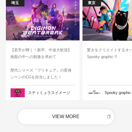
埼玉
東京
【若手が輝く！新卒、中途大歓迎】
驚きをクリエイトするオ
画面の中への刺激を求めて
Spooky graphic !!
歴代シリーズ『プリキュア』の変身
シーンのCGを担当しました！
スティミュラスイメージ
Spooky graphic
VIEW MORE