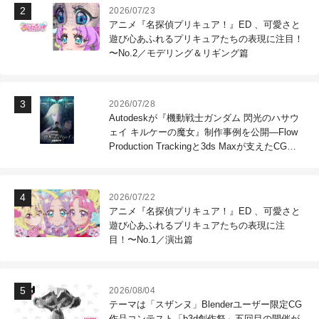
2026/07/23
アニメ『名探偵プリキュア！』ED 、可愛さと
遊び心あふれるプリキュアたちの表現に注目！
〜No.2／モデリング＆リギング篇
2026/07/28
Autodeskが『機動戦士ガンダム 閃光のハサウ
ェイ キルケーの魔女』制作事例を公開―Flow
Production Trackingと3ds Maxが支えたCG制
作現場
2026/07/22
アニメ『名探偵プリキュア！』ED 、可愛さと
遊び心あふれるプリキュアたちの表現に注
目！〜No.1／演出篇
2026/08/04
テーマは「スザンヌ」Blenderユーザー限定CG
作品コンテスト「b3d創作祭」五回目の開催が