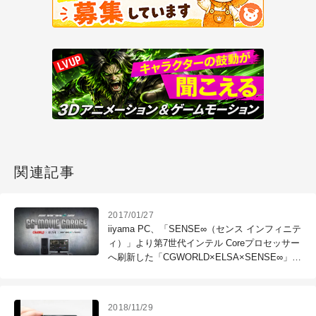
関連記事
2017/01/27
iiyama PC、「SENSE∞（センス インフィニテ
ィ）」より第7世代インテル Coreプロセッサー
へ刷新した「CGWORLD×ELSA×SENSE∞」コ
ラボレーションモデルを発売（ユニットコム）
2018/11/29